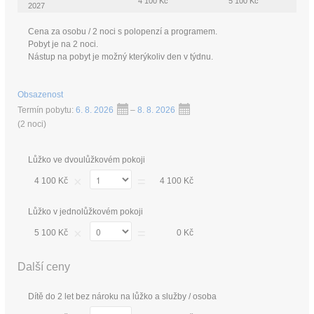
4 100 Kč
5 100 Kč
2027
Cena za osobu / 2 noci s polopenzí a programem.
Pobyt je na 2 noci.
Nástup na pobyt je možný kterýkoliv den v týdnu.
Obsazenost
Termín pobytu:
6. 8. 2026
–
8. 8. 2026
(
2 noci
)
Lůžko ve dvoulůžkovém pokoji
×
=
4 100 Kč
4 100 Kč
Lůžko v jednolůžkovém pokoji
×
=
5 100 Kč
0 Kč
Další ceny
Dítě do 2 let bez nároku na lůžko a služby / osoba