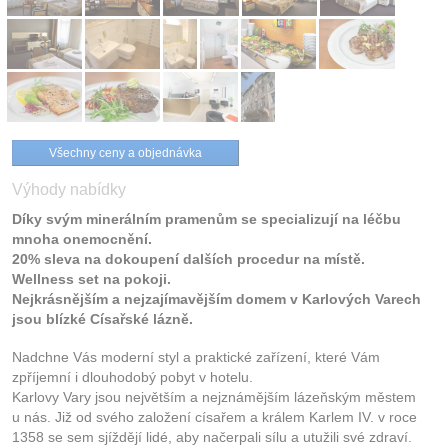
Všechny ceny a objednávka
Výhody nabídky
Díky svým minerálním pramenům se specializují na léčbu
mnoha onemocnění.
20% sleva na dokoupení dalších procedur na místě.
Wellness set na pokoji.
Nejkrásnějším a nejzajímavějším domem v Karlových Varech
jsou blízké Císařské lázně.
Nadchne Vás moderní styl a praktické zařízení, které Vám
zpříjemní i dlouhodobý pobyt v hotelu.
Karlovy Vary jsou největším a nejznámějším lázeňským městem
u nás. Již od svého založení císařem a králem Karlem IV. v roce
1358 se sem sjíždějí lidé, aby načerpali sílu a utužili své zdraví.