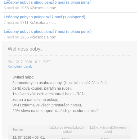
Léčebný pobyt s plnou penzí 5 nocí (s plnou penzí)
5 nocí od
1965 Kč/osoba a noc
Léčebný pobyt s polopenzí 7 nocí (s polopenzí)
7 nocí od
1711 Kč/osoba a noc
Léčebný pobyt s plnou penzí 7 nocí (s plnou penzí)
7 nocí od
1965 Kč/osoba a noc
Wellness pobyt
Platí 12. 7. 2026 - 6. 1. 2027
Kompletní ceník
Uvítací nápoj,
3 procedury na osobu a pobyt (klasická masáž částečná,
perličková koupel, parafín na ruce),
1× káva a zákusek v restauraci hotelu Růže,
župan a pantofle na pokoji,
Wi-Fi zdarma ve všech prostorách hotelu,
20% sleva na dokoupení dalších procedur na místě.
Lůžko ve dvoulůžkovém
Lůžko v jednolůžkovém
Termín
pokoji
pokoji
12. 07. 2026 – 06. 01.