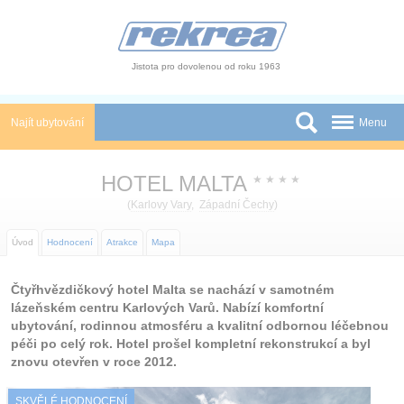
Panel pro správu cookies
Jistota pro dovolenou od roku 1963
Najít ubytování
Menu
Státy
HOTEL MALTA
★
★
★
★
Slevy a Last Minute
(
Karlovy Vary
,
Západní Čechy
)
Autobusové zájezdy
Úvod
Hodnocení
Atrakce
Mapa
Skupiny a konference
Čtyřhvězdičkový hotel Malta se nachází v samotném
lázeňském centru Karlových Varů. Nabízí komfortní
Novinky
ubytování, rodinnou atmosféru a kvalitní odbornou léčebnou
péči po celý rok. Hotel prošel kompletní rekonstrukcí a byl
Atrakce
znovu otevřen v roce 2012.
O nás
SKVĚLÉ HODNOCENÍ