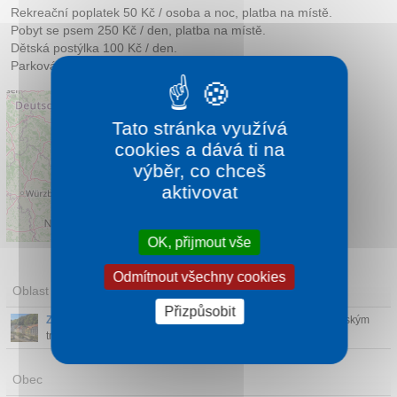
Rekreační poplatek 50 Kč / osoba a noc, platba na místě.
Pobyt se psem 250 Kč / den, platba na místě.
Dětská postýlka 100 Kč / den.
Parkování u hotelu 290 Kč / den, platba na místě.
Tato stránka využívá
cookies a dává ti na
výběr, co chceš
aktivovat
Leaflet
|
©
OpenStreetMap
contributors
OK, přijmout vše
Odmítnout všechny cookies
Oblast
Přizpůsobit
Západní Čechy
- Západní Čechy jsou známé především lázeňským
trojúhelníkem: Kar...
Obec