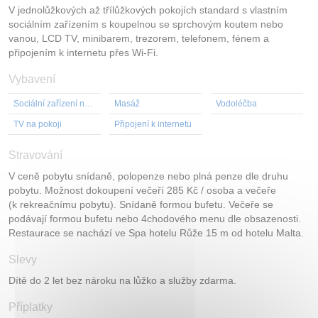
V jednolůžkových až třílůžkových pokojích standard s vlastním
sociálním zařízením s koupelnou se sprchovým koutem nebo
vanou, LCD TV, minibarem, trezorem, telefonem, fénem a
připojením k internetu přes Wi-Fi.
Vybavení
Sociální zařízení na pokoji
Masáž
Vodoléčba
TV na pokoji
Připojení k internetu
Stravování
V ceně pobytu snídaně, polopenze nebo plná penze dle druhu
pobytu. Možnost dokoupení večeří 285 Kč / osoba a večeře
(k rekreačnímu pobytu). Snídaně formou bufetu. Večeře se
podávají formou bufetu nebo 4chodového menu dle obsazenosti.
Restaurace se nachází ve Spa hotelu Růže 15 m od hotelu Malta.
Slevy
Dítě do 2 let bez nároku na lůžko a služby zdarma.
Příplatky