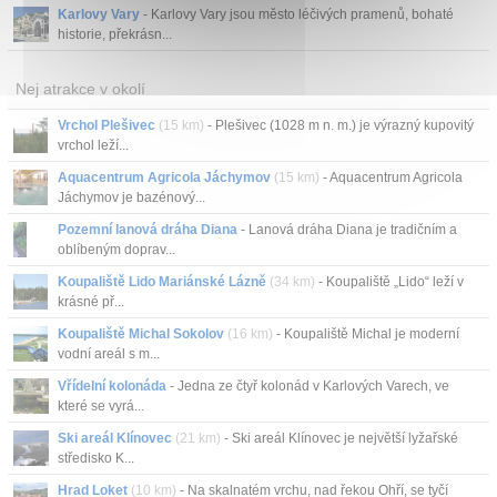
Karlovy Vary
- Karlovy Vary jsou město léčivých pramenů, bohaté
historie, překrásn...
Nej atrakce v okolí
Vrchol Plešivec
(15 km)
- Plešivec (1028 m n. m.) je výrazný kupovitý
vrchol leží...
Aquacentrum Agricola Jáchymov
(15 km)
- Aquacentrum Agricola
Jáchymov je bazénový...
Pozemní lanová dráha Diana
- Lanová dráha Diana je tradičním a
oblíbeným doprav...
Koupaliště Lido Mariánské Lázně
(34 km)
- Koupaliště „Lido“ leží v
krásné př...
Koupaliště Michal Sokolov
(16 km)
- Koupaliště Michal je moderní
vodní areál s m...
Vřídelní kolonáda
- Jedna ze čtyř kolonád v Karlových Varech, ve
které se vyrá...
Ski areál Klínovec
(21 km)
- Ski areál Klínovec je největší lyžařské
středisko K...
Hrad Loket
(10 km)
- Na skalnatém vrchu, nad řekou Ohří, se tyčí