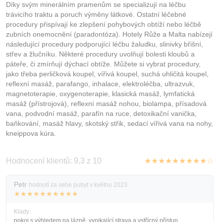
Díky svým minerálním pramenům se specializují na léčbu
trávicího traktu a poruch výměny látkové. Ostatní léčebné
procedury přispívají ke zlepšení pohybových obtíží nebo léčbě
zubních onemocnění (paradontóza). Hotely Růže a Malta nabízejí
následující procedury podporující léčbu žaludku, slinivky břišní,
střev a žlučníku. Některé procedury uvolňují bolesti kloubů a
páteře, či zmírňují dýchací obtíže. Můžete si vybrat procedury,
jako třeba perličková koupel, vířivá koupel, suchá uhličitá koupel,
reflexní masáž, parafango, inhalace, elektroléčba, ultrazvuk,
magnetoterapie, oxygenoterapie, klasická masáž, lymfatická
masáž (přístrojová), reflexní masáž nohou, biolampa, přísadová
vana, podvodní masáž, parafín na ruce, detoxikační vanička,
baňkování, masáž hlavy, skotský střik, sedací vířivá vana na nohy,
kneippova kúra.
Hodnocení klientů: 9,3 z 10
★★★★★★★★★☆
Petr
hodnotí za sebe pobyt v květnu 2023
★★★★★★★★★★
Klady:
pokoj s výhledem na lázně, vynikající strava a vstřícný přístup