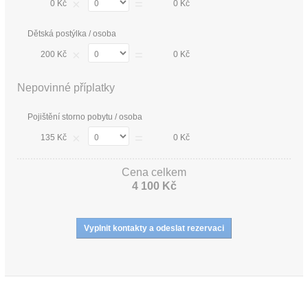
×
=
0 Kč
0 Kč
Dětská postýlka / osoba
×
=
200 Kč
0 Kč
Nepovinné příplatky
Pojištění storno pobytu / osoba
×
=
135 Kč
0 Kč
Cena celkem
4 100 Kč