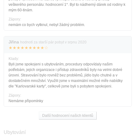
veškerého personálu: hodnocení 1*. Byl to nádherný dárek od rodiny k
mým 60-tinám.
Zápory:
nemám co bych vytknul, nebyl žádný problém.
Jiřina
hodnotí za starší pár pobyt v srpnu 2020
★★★★★★★★★☆
Klady:
Byli jsme spokojeni s ubytováním, procedury odpovídaly našim
potřebám, jejich organizace i přístup zdravotníků byly na velmi dobré
úrovni. Stravování bylo rovněž bez problémů, jídlo bylo chutné a v
dostatečném množství. Využili jsme v maximální možné míře nabídky
dle "Karlovarské karty", celkově jsme byli s pobytem spokojeni.
Zápory:
Nemáme připomínky
Další hodnocení našich klientů
Ubytování