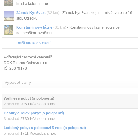
hrad a kolem něho...
Zámek Kynžvart
(32 km)
- Zámek Kynžvart stojí na místě tvrze ze 16
stol. Od roku...
Konstantinovy lázně
(31 km)
- Konstantinovy lázně jsou sice
nejmenšími lázněmi r...
Další atrakce v okolí
Pořádající cestovní kancelář:
DCK Rekrea Ostrava s.r.o.
IČ: 25379178
Výpočet ceny
Wellness pobyt (s polopenzí)
2 noci od
2050 Kč/osoba a noc
Beauty a relax pobyt (s polopenzí)
3 noci od
2730 Kč/osoba a noc
Léčebný pobyt s polopenzí 5 nocí (s polopenzí)
5 nocí od
1711 Kč/osoba a noc