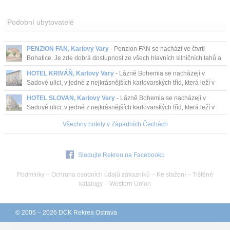
Podobní ubytovatelé
PENZION FAN, Karlovy Vary
- Penzion FAN se nachází ve čtvrti
Bohatice. Je zde dobrá dostupnost ze všech hlavních silničních tahů a
dosažitelnost centra i lázeňské ...
HOTEL KRIVÁŇ, Karlovy Vary
- Lázně Bohemia se nacházejí v
Sadové ulici, v jedné z nejkrásnějších karlovarských tříd, která leží v
těsné blízkosti světoznámých kolon...
HOTEL SLOVAN, Karlovy Vary
- Lázně Bohemia se nacházejí v
Sadové ulici, v jedné z nejkrásnějších karlovarských tříd, která leží v
těsné blízkosti světoznámých kolon...
Všechny hotely v Západních Čechách
Sledujte Rekreu na Facebooku
Podmínky
–
Ochrana osobních údajů zákazníků
–
Ke stažení
–
Tištěné
katalogy
–
Western Union
© 2005 – 2026 DCK Rekrea Ostrava