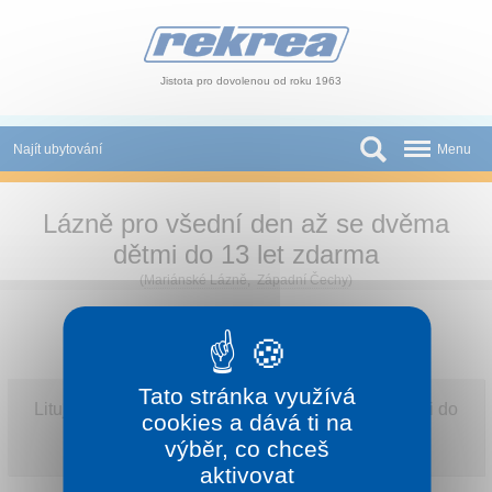
Panel pro správu cookies
Jistota pro dovolenou od roku 1963
Najít ubytování
Menu
Státy
Lázně pro všední den až se dvěma
Slevy a Last Minute
dětmi do 13 let zdarma
(
Mariánské Lázně
,
Západní Čechy
)
Autobusové zájezdy
Skupiny a konference
Novinky
Tato stránka využívá
Litujeme, „Lázně pro všední den až se dvěma dětmi do
cookies a dává ti na
Atrakce
13 let zdarma” již není v naší nabídce.
výběr, co chceš
Podívejte se na všechny naše
platné nabídky
.
aktivovat
O nás