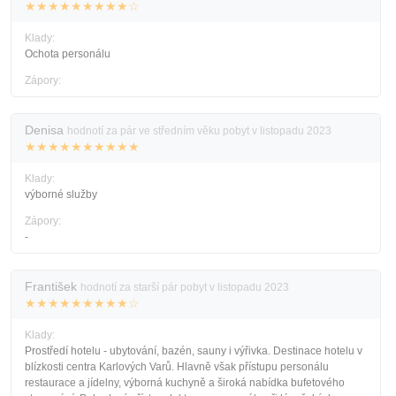
★★★★★★★★★☆
Klady:
Ochota personálu
Zápory:
Denisa
hodnotí za pár ve středním věku pobyt v listopadu 2023
★★★★★★★★★★
Klady:
výborné služby
Zápory:
-
František
hodnotí za starší pár pobyt v listopadu 2023
★★★★★★★★★☆
Klady:
Prostředí hotelu - ubytování, bazén, sauny i výřivka. Destinace hotelu v
blízkosti centra Karlových Varů. Hlavně však přístupu personálu
restaurace a jídelny, výborná kuchyně a široká nabídka bufetového