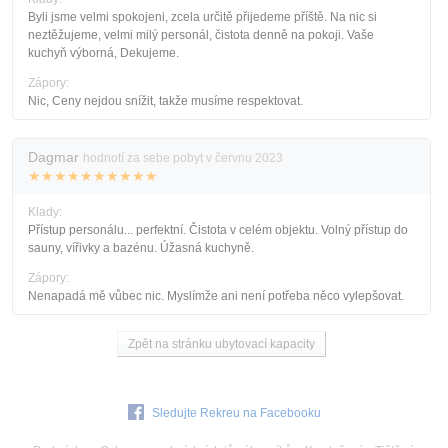
Byli jsme velmi spokojeni, zcela určitě přijedeme příště. Na nic si
neztěžujeme, velmi milý personál, čistota denně na pokoji. Vaše
kuchyň výborná, Dekujeme.
Zápory:
Nic, Ceny nejdou snížit, takže musíme respektovat.
Dagmar
hodnotí za sebe pobyt v červnu 2023
★★★★★★★★★★
Klady:
Přístup personálu... perfektní. Čistota v celém objektu. Volný přístup do
sauny, vířivky a bazénu. Úžasná kuchyně.
Zápory:
Nenapadá mě vůbec nic. Myslímže ani není potřeba něco vylepšovat.
Zpět na stránku ubytovací kapacity
Sledujte Rekreu na Facebooku