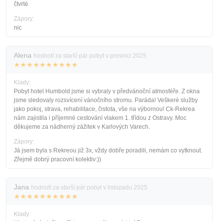
čtvrté.
Zápory:
nic
Alena
hodnotí za starší pár pobyt v prosinci 2025
★★★★★★★★★★
Klady:
Pobyt hotel Humbold jsme si vybraly v předvánoční atmosféře. Z okna
jsme sledovaly rozsvícení vánočního stromu. Paráda! Veškeré služby
jako pokoj, strava, rehabilitace, čistota, vše na výbornou! Ck-Rekrea
nám zajistila i příjemné cestování vlakem 1. třídou z Ostravy. Moc
děkujeme za nádherný zážitek v Karlových Varech.
Zápory:
Já jsem byla s Rekreou již 3x, vždy dobře poradili, nemám co vytknout.
Zřejmě dobrý pracovní kolektiv:))
Jana
hodnotí za starší pár pobyt v listopadu 2025
★★★★★★★★★★
Klady: