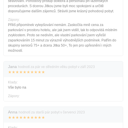
stravování. Pohodový přístup doktora a personálu při lázeňských
procedurách. S dcerou Jitkou jsme byli moc spokojeni a určitě
doporučujeme dalším zájemců. Strávili jsme krásný pohodový pobyt.
Zápory:
Příliš připomínek vylepšování nemám. Zaskočila mně cena za
parkování v prostoru hotelu, ale jak jsem viděl, tak to odpovídá místním
zvyklostem. Proto se nedivím, ale vlastní parkování jsem vyřešil
zaparkováním 15 minut za výrazně výhodnějších podmínek. Patřím do
skupiny seniorů 75+ a dcera Jitka 50+, To jen pro upřesnění i mých
možností.
Jana
hodnotí za pár ve středním věku pobyt v září 2023
★★★★★★★★★★
Klady:
Vše bylo na
Zápory:
Anna
hodnotí za starší pár pobyt v červenci 2023
★★★★★★★★★★
Klady: