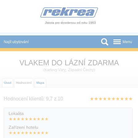
Panel pro správu cookies
Jistota pro dovolenou od roku 1963
Najít ubytování
Menu
Státy
VLAKEM DO LÁZNÍ ZDARMA
Slevy a Last Minute
(
Karlovy Vary
,
Západní Čechy
)
Autobusové zájezdy
Úvod
Hodnocení
Mapa
Skupiny a konference
Hodnocení klientů: 9,7 z 10
★★★★★★★★★★
Novinky
Lokalita
★★★★★★★★★★
Atrakce
Zařízení hotelu
O nás
★★★★★★★★★★