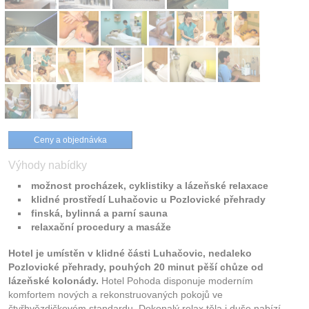
Ceny a objednávka
Výhody nabídky
možnost procházek, cyklistiky a lázeňské relaxace
klidné prostředí Luhačovic u Pozlovické přehrady
finská, bylinná a parní sauna
relaxační procedury a masáže
Hotel je umístěn v klidné části Luhačovic, nedaleko
Pozlovické přehrady, pouhých 20 minut pěší chůze od
lázeňské kolonády.
Hotel Pohoda disponuje moderním
komfortem nových a rekonstruovaných pokojů ve
čtyřhvězdičkovém standardu. Dokonalý relax těla i duše nabízí