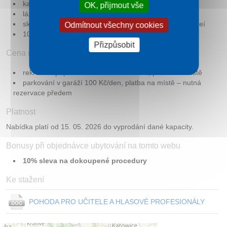
každý den 0,7l minerální vody Vincentka na pokoj
OK, přijmout vše
lázeňské oplatky,
sleva na vstup do vybraných kulturních památek a muzeí
Odmítnout všechny cookies
10% sleva na dokoupené procedury
Přizpůsobit
Cena neobsahuje
rekreační poplatek 40 Kč / osoba a noc, platba na místě
parkování v garáží 100 Kč/den, platba na místě – nutná
rezervace předem
Platnost
Nabídka platí od 15. 05. 2026 do vyprodání dané kapacity.
Bonusy při objednávce ubytování na tomto webu
10% sleva na dokoupené procedury
Ke stažení
POHODA PRO UČITELE A HLASOVÉ PROFESIONÁLY