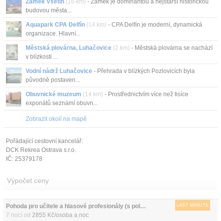
Zámek Vsetín
(16 km)
- Zámek je dominantou a nejstarší historickou
budovou města...
Aquapark CPA Delfín
(14 km)
- CPA Delfín je moderní, dynamická
organizace. Hlavní...
Městská plovárna, Luhačovice
(2 km)
- Městská plovárna se nachází
v blízkosti ...
Vodní nádrž Luhačovice
- Přehrada v blízkých Pozlovicích byla
původně postaven...
Obuvnické muzeum
(14 km)
- Prostřednictvím více než tisíce
exponátů seznámí obuvn...
Zobrazit okolí na mapě
Pořádající cestovní kancelář:
DCK Rekrea Ostrava s.r.o.
IČ: 25379178
Výpočet ceny
Pohoda pro učitele a hlasové profesionály (s polopenzí)
LAST MINUTE
7 nocí od
2855 Kč/osoba a noc