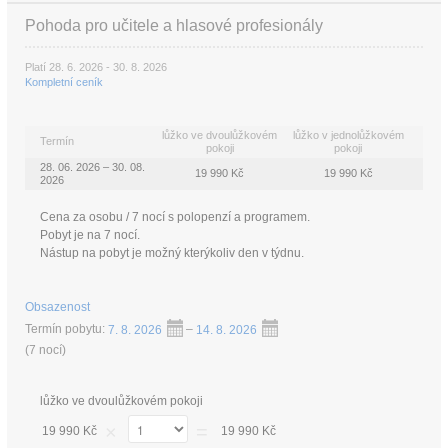
Pohoda pro učitele a hlasové profesionály
Platí 28. 6. 2026 - 30. 8. 2026
Kompletní ceník
lůžko ve dvoulůžkovém
lůžko v jednolůžkovém
Termín
pokoji
pokoji
28. 06. 2026 – 30. 08.
19 990 Kč
19 990 Kč
2026
Cena za osobu / 7 nocí s polopenzí a programem.
Pobyt je na 7 nocí.
Nástup na pobyt je možný kterýkoliv den v týdnu.
Obsazenost
Termín pobytu:
7. 8. 2026
–
14. 8. 2026
(
7 nocí
)
lůžko ve dvoulůžkovém pokoji
×
=
19 990 Kč
19 990 Kč