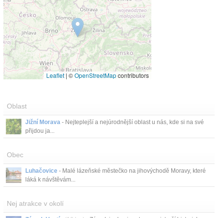
Leaflet
|
©
OpenStreetMap
contributors
Oblast
Jižní Morava
- Nejteplejší a nejúrodnější oblast u nás, kde si na své
přijdou ja...
Obec
Luhačovice
- Malé lázeňské městečko na jihovýchodě Moravy, které
láká k návštěvám...
Nej atrakce v okolí