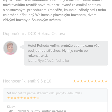
návštěvníkům rovněž nově rekonstruované relaxační centrum
s asistovanými procedurami (masáže, koupele, zábaly atd.) nebo
celoročně přístupný Wellness s plaveckým bazénem, dvěmi
vířivými bazény a Saunovým světem.
Doporučení z DCK Rekrea Ostrava
Hotel Pohoda volím, protože zde naleznu vše
pod jednou střechou. Nyní je navíc po
rekonstrukci.
Ivana Rybiářová, ředitelka
Hodnocení klientů: 9,6 z 10
★★★★★★★★★★
Vít
hodnotí za pár ve středním věku pobyt v lednu 2017
★★★★★★★★★☆
Klady:
Jídlo , ubytování , služby , přístup personálu