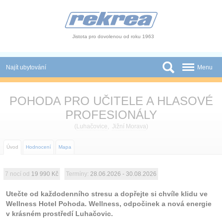
Panel pro správu cookies
Jistota pro dovolenou od roku 1963
Najít ubytování
Menu
Státy
POHODA PRO UČITELE A HLASOVÉ
Slevy a Last Minute
PROFESIONÁLY
(
Luhačovice
,
Jižní Morava
)
Autobusové zájezdy
Úvod
Hodnocení
Mapa
Skupiny a konference
Novinky
7 nocí od
19 990 Kč
Termíny:
28.06.2026 - 30.08.2026
Atrakce
Utečte od každodenního stresu a dopřejte si chvíle klidu ve
Wellness Hotel Pohoda. Wellness, odpočinek a nová energie
O nás
v krásném prostředí Luhačovic.