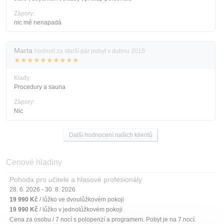
Zápory:
nic mě nenapadá
Marta
hodnotí za starší pár pobyt v dubnu 2015
★★★★★★★★★★
Klady:
Procedury a sauna
Zápory:
Nic
Další hodnocení našich klientů
Cenové hladiny
Pohoda pro učitele a hlasové profesionály
28. 6. 2026 - 30. 8. 2026
19 990 Kč
/ lůžko ve dvoulůžkovém pokoji
19 990 Kč
/ lůžko v jednolůžkovém pokoji
Cena za osobu / 7 nocí s polopenzí a programem. Pobyt je na 7 nocí.