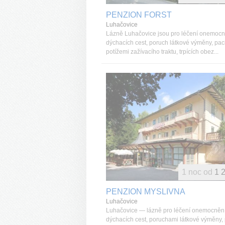
PENZION FORST
Luhačovice
Lázně Luhačovice jsou pro léčení onemocn
dýchacích cest, poruch látkové výměny, pac
potížemi zažívacího traktu, trpících obez...
1 noc od
1 
PENZION MYSLIVNA
Luhačovice
Luhačovice — lázně pro léčení onemocněn
dýchacích cest, poruchami látkové výměny,