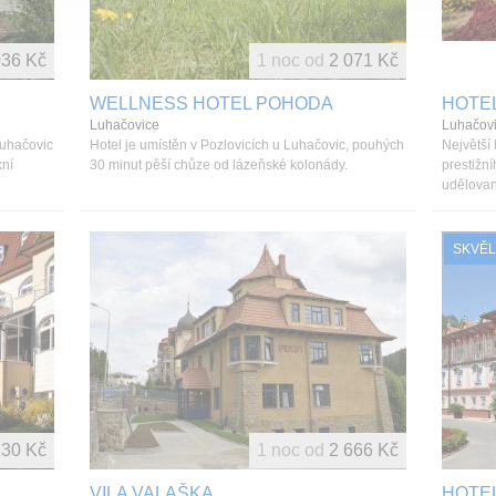
036 Kč
1 noc od
2 071 Kč
WELLNESS HOTEL POHODA
HOTE
Luhačovice
Luhačov
 Luhačovic
Hotel je umístěn v Pozlovicích u Luhačovic, pouhých
Největší 
xní
30 minut pěší chůze od lázeňské kolonády.
prestižn
udělovan
SKVĚL
130 Kč
1 noc od
2 666 Kč
VILA VALAŠKA
HOTE