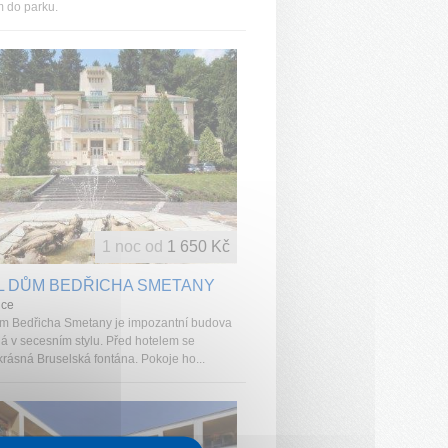
 do parku.
1 noc od
1 650 Kč
L DŮM BEDŘICHA SMETANY
ice
m Bedřicha Smetany je impozantní budova
á v secesním stylu. Před hotelem se
krásná Bruselská fontána. Pokoje ho...