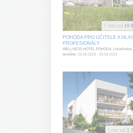
7 nocí od
19 9
POHODA PRO UČITELE A HLA
PROFESIONÁLY
termíny:
28.06.2026 - 30.08.2026
1 noc od
1 