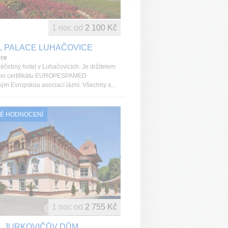
1 noc od
2 100 Kč
L PALACE LUHAČOVICE
ice
léčebný hotel v Luhačovicích. Je držitelem
ího certifikátu EUROPESPAMED
ým Evropskou asociací lázní. Všechny s...
É HODNOCENÍ
1 noc od
2 755 Kč
L JURKOVIČŮV DŮM