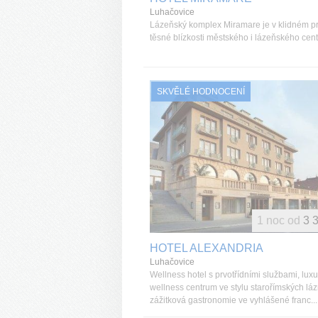
Luhačovice
Lázeňský komplex Miramare je v klidném pr
těsné blízkosti městského i lázeňského cent
SKVĚLÉ HODNOCENÍ
1 noc od
3 
HOTEL ALEXANDRIA
Luhačovice
Wellness hotel s prvotřídními službami, luxu
wellness centrum ve stylu starořímských láz
zážitková gastronomie ve vyhlášené franc...