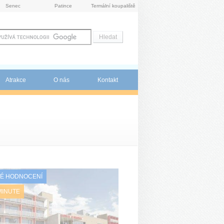
Senec
Patince
Termální koupaliště
Atrakce
O nás
Kontakt
É HODNOCENÍ
MINUTE