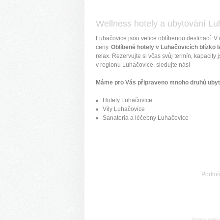
Wellness hotely a ubytování Lu
Luhačovice jsou velice oblíbenou destinací. V
ceny.
Oblíbené hotely v Luhačovicích blízko 
relax. Rezervujte si včas svůj termín, kapaci
v regionu Luhačovice, sledujte nás!
Máme pro Vás připraveno mnoho druhů ubytov
Hotely Luhačovice
Vily Luhačovice
Sanatoria a léčebny Luhačovice
Podmí
Pobyty realiz