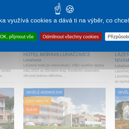
ka využívá cookies a dává ti na výběr, co chce
OK, přijmout vše
Odmítnout všechny cookies
Přizpůsobi
670 Kč
1 noc od
1 730 Kč
HOTEL MORAVA LUHAČOVICE
LÁZE
NIVA
Luhačovice
Léčebný hotel po rekonstrukci. Vítěz soutěže stavba
Luhačov
 centru
roku 2015 ve Zlínském kraji. Komfortní ubytování,
Lázeňský
...
vše pod jednou střechou....
Lázeňsk
se nachá
SKVĚLÉ HODNOCENÍ
SKVĚL
LAST MINUTE
SLEVA