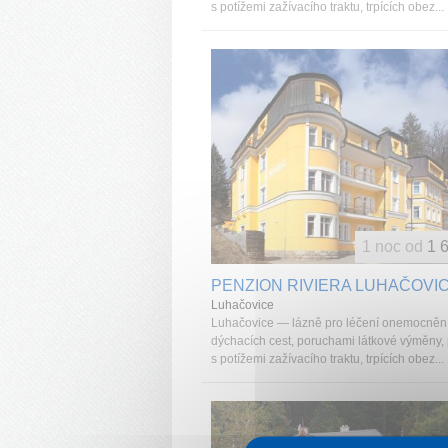
s potížemi zažívacího traktu, trpících obez...
1 noc od
1 
PENZION RIVIERA LUHAČOVI
Luhačovice
Luhačovice — lázně pro léčení onemocněn
dýchacích cest, poruchami látkové výměny,
s potížemi zažívacího traktu, trpících obez...