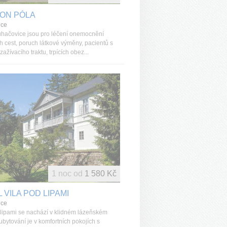
ION PÓLA
ice
hačovice jsou pro léčení onemocnění
h cest, poruch látkové výměny, pacientů s
zažívacího traktu, trpících obez...
1 noc od
1 580 Kč
 VILA POD LIPAMI
ice
 lipami se nachází v klidném lázeňském
ubytování je v komfortních pokojích s