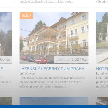
potížemi zažívacího traktu, trpících obez...
výhledem
SLEVA
600 Kč
1 noc od
1 627 Kč
CE
LÁZEŇSKÝ LÉČEBNÝ DŮM PRAHA
HOTE
Luhačovice
Luhačov
í
Hotel nabízí pohodlné ubytování, kvalitní služby a
Hotel Dů
 pacientů
příjemnou atmosféru spolu s vlastním bazénem,
postaven
léčivým pramenem a letní terasou....
nachází 