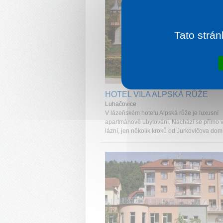
Tato strán
1 noc od
1 
HOTEL VILA ALPSKÁ RŮŽE
Luhačovice
V lázeňském hotelu Alpská růže je luxusní
apartmánové ubytování. Nachází se přímo v
lázní, jen několik kroků od Jurkovičova domu