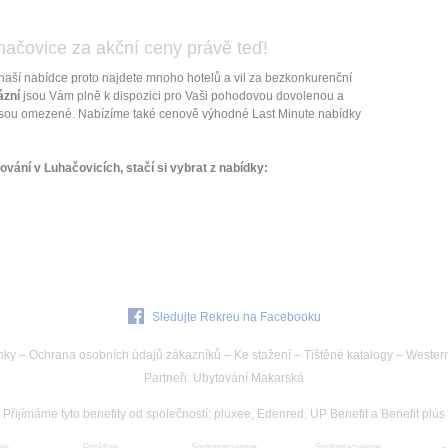
hačovice za akční ceny právě teď!
 naší nabídce proto najdete mnoho hotelů a vil za bezkonkurenční
lázní
jsou Vám plně k dispozici pro Vaši pohodovou dovolenou a
ty jsou omezené. Nabízíme také cenově výhodné Last Minute nabídky
ání v Luhačovicích, stačí si vybrat z nabídky:
Sledujte Rekreu na Facebooku
nky
–
Ochrana osobních údajů zákazníků
–
Ke stažení
–
Tištěné katalogy
–
Wester
Partneři
:
Ubytování Makarská
Přijímáme tyto benefity od společností
:
pluxee, Edenred, UP Benefit a Benefit plus
uje
Spolupracujeme
Pojišťuje
Spolupracujeme