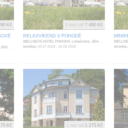
90 Kč
3 noci od
7 490 Kč
SOVÉ
RELAXVÍKEND V POHODĚ
MINIR
WELLNESS HOTEL POHODA, Luhačovice, Jižní Morava, Česká republika
termíny:
03.07.2026 - 30.08.2026
termíny:
WELLNESS HOTEL POHODA, Luhačovice, Jižní Morava, Česká republika
275 Kč
1 noc od
1 275 Kč