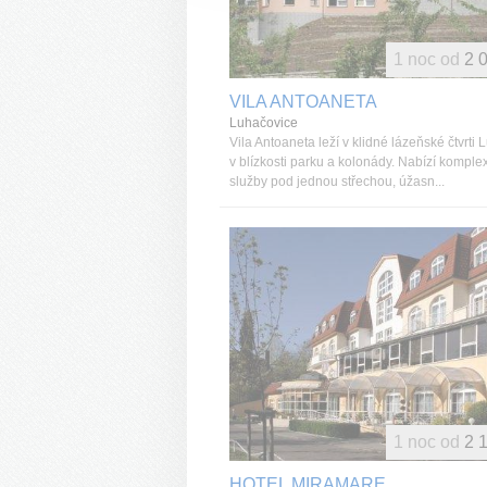
1 noc od
2 
VILA ANTOANETA
Luhačovice
Vila Antoaneta leží v klidné lázeňské čtvrti
v blízkosti parku a kolonády. Nabízí komple
služby pod jednou střechou, úžasn...
1 noc od
2 
HOTEL MIRAMARE