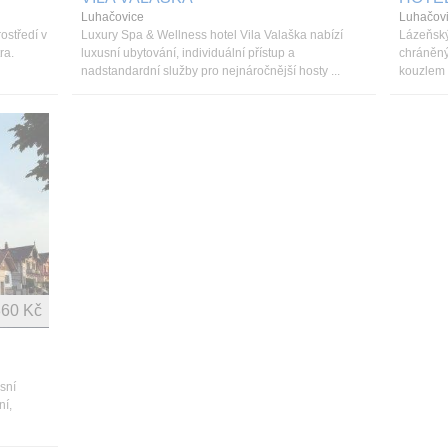
Luhačovice
Luhačov
ostředí v
Luxury Spa & Wellness hotel Vila Valaška nabízí
Lázeňský
ra.
luxusní ubytování, individuální přístup a
chráněný 
nadstandardní služby pro nejnáročnější hosty ...
kouzlem 
360 Kč
sní
ní,