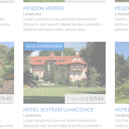
PENZION VEPŘEK
PENZ
Luhačovice
Luhačov
ění
Lázně Luhačovice jsou pro léčení onemocnění
Lázně Lu
ientů s
dýchacích cest, poruch látkové výměny, pacientů s
dýchacíc
potížemi zažívacího traktu, trpících obez...
potížemi 
SKVĚLÉ HODNOCENÍ
275 Kč
1 noc od
1 525 Kč
HOTEL JESTŘÁBÍ LUHAČOVICE
HOTEL
Luhačovice
Luhačov
í
Lázně Luhačovice jsou pro léčení onemocnění
Vila Pod
 pacientů
dýchacích cest, poruch látkové výměny, pacientů s
centru a 