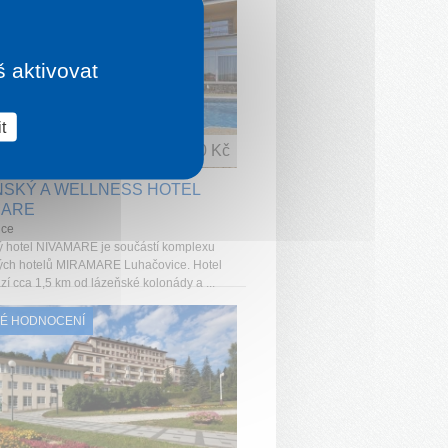
š aktivovat
t
1 noc od
1 860 Kč
ŇSKÝ A WELLNESS HOTEL
MARE
ice
 hotel NIVAMARE je součástí komplexu
ých hotelů MIRAMARE Luhačovice. Hotel
zí cca 1,5 km od lázeňské kolonády a ...
É HODNOCENÍ