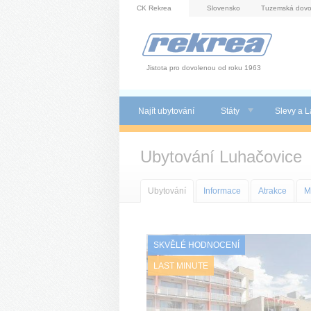
Panel pro správu cookies
CK Rekrea
Slovensko
Tuzemská dovo
Jistota pro dovolenou od roku 1963
Najít ubytování
Státy
Slevy a L
Ubytování Luhačovice
Ubytování
Informace
Atrakce
M
SKVĚLÉ HODNOCENÍ
LAST MINUTE