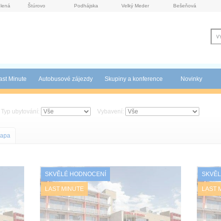
lená
Štúrovo
Podhájska
Velký Meder
Bešeňová
ast Minute
Autobusové zájezdy
Skupiny a konference
Novinky
Typ ubytování:
Vybavení:
apa
SKVĚLÉ HODNOCENÍ
SKVĚL
LAST MINUTE
LAST 