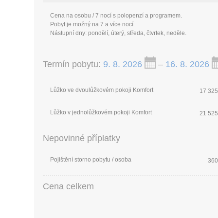
Cena na osobu / 7 nocí s polopenzí a programem.
Pobyt je možný na 7 a více nocí.
Nástupní dny: pondělí, úterý, středa, čtvrtek, neděle.
Termín pobytu:
9. 8. 2026
–
16. 8. 2026
Lůžko ve dvoulůžkovém pokoji Komfort
17 325
Lůžko v jednolůžkovém pokoji Komfort
21 525
Nepovinné příplatky
Pojištění storno pobytu / osoba
360
Cena celkem