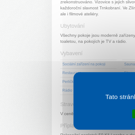
zrekonstruováno. Vizovice s jejich sliv
každoroční slavnost Trnkobraní. Ve Zlí
ale i filmové ateliéry.
Ubytování
Všechny pokoje jsou moderně zařízeny, 
toaletou, na pokojích je TV a rádio.
Vybavení
Sociální zařízení na pokoji
Sauna
Restaurace
Fitnes
Perličková koupel
Vířivá
Rádio
Tato strán
Stravování
V ceně pobytu polopenze. Stravování 
Příplatky
Rekreační poplatek 50 Kč / osoba a den