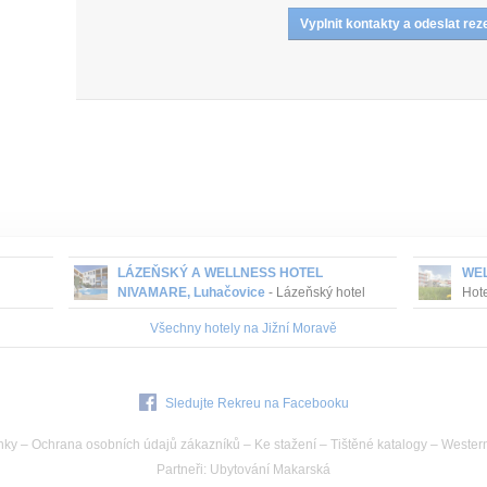
LÁZEŇSKÝ A WELLNESS HOTEL
WEL
NIVAMARE, Luhačovice
- Lázeňský hotel
Hote
NIVAMARE je součástí komplexu Lázeňských
pou
Všechny hotely na Jižní Moravě
léčivým
hotelů MIRAMARE Luhačovice. Hotel se
kolo
nachází cca 1,5 km od lázeňské kolonády a
...
Sledujte Rekreu na Facebooku
nky
–
Ochrana osobních údajů zákazníků
–
Ke stažení
–
Tištěné katalogy
–
Wester
Partneři
:
Ubytování Makarská