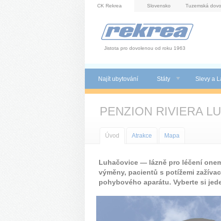
Panel pro správu cookies
CK Rekrea
Slovensko
Tuzemská dovo
Jistota pro dovolenou od roku 1963
Najít ubytování
Státy
Slevy a L
PENZION RIVIERA 
Úvod
Atrakce
Mapa
Luhačovice — lázně pro léčení one
výměny, pacientů s potížemi zažívac
pohybového aparátu. Vyberte si jed