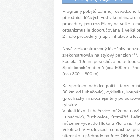
Programy pobytů zahrnují osvědčené lá
přírodních léčivých vod v kombinaci s 
procedury jsou rozděleny na velké a ma
organizmus je doporučována 1 velká pro
2 malé procedury (např. inhalace a léč
Nově zrekonstruovaný lázeňský penzion
zrekonstruován na stylový penzion ***. P
kostela, 10min. pěší chůze od autobus
Společenském domě (cca 500 m). Procedu
(cca 300 – 800 m).
Ke sportovní nabídce patří – tenis, mini
30 km od Luhačovic), cyklistika, koupání
(procházky i náročnější túry po udržov
rybolov.
V okolí lázní Luhačovice můžeme navšt
Luhačovic), Buchlovice, Kroměříž, Lešn
můžeme vydat do Hluku u Vlčnova. K p
Velehrad. V Pozlovicích se nachází pozd
středisko u přehrady na řece Olšava. 