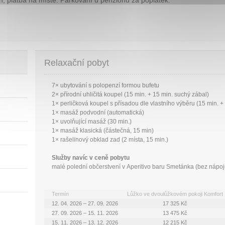
Relaxační pobyt
7× ubytování s polopenzí formou bufetu
2× přírodní uhličitá koupel (15 min. + 15 min. suchý zábal)
1× perličková koupel s přísadou dle vlastního výběru (15 min. +
1× masáž podvodní (automatická)
1× uvolňující masáž (30 min.)
1× masáž klasická (částečná, 15 min)
1× rašelinový obklad zad (2 místa, 15 min.)
Služby navíc v ceně pobytu
malé polední občerstvení v Aperitivo baru Smetánka (bez nápoj
Termín
Lůžko ve dvoulůžkovém pokoji Komfort
12. 04. 2026 – 27. 09. 2026
17 325 Kč
27. 09. 2026 – 15. 11. 2026
13 475 Kč
15. 11. 2026 – 13. 12. 2026
12 215 Kč