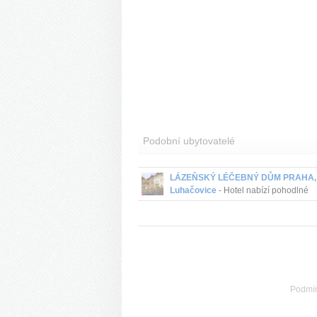
Podobní ubytovatelé
LÁZEŇSKÝ LÉČEBNÝ DŮM PRAHA,
Luhačovice
- Hotel nabízí pohodlné
ubytování, kvalitní služby a příjemnou
atmosféru spolu s vlastním bazénem, 
pramenem a letní terasou....
Podmí