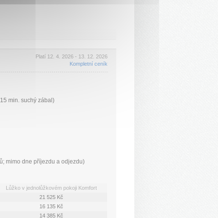
Platí 12. 4. 2026 - 13. 12. 2026
Kompletní ceník
 15 min. suchý zábal)
ů; mimo dne příjezdu a odjezdu)
Lůžko v jednolůžkovém pokoji Komfort
21 525 Kč
16 135 Kč
14 385 Kč