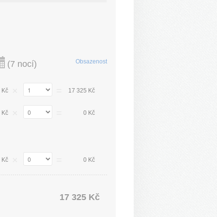
Obsazenost
(
7 nocí
)
×
=
 Kč
17 325 Kč
×
=
 Kč
0 Kč
×
=
 Kč
0 Kč
17 325 Kč