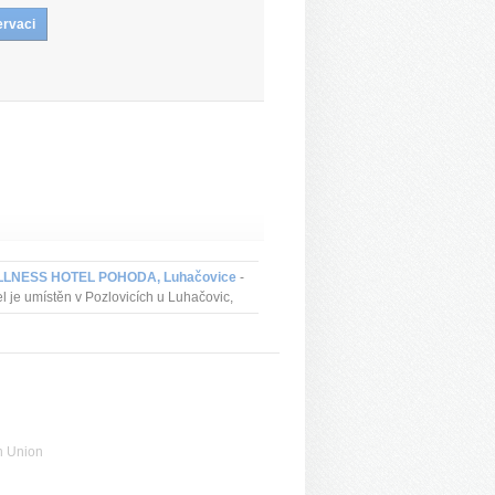
LNESS HOTEL POHODA, Luhačovice
-
l je umístěn v Pozlovicích u Luhačovic,
hých 30 minut pěší chůze od lázeňské
nády.
n Union