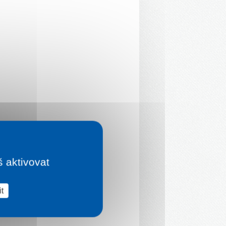
š aktivovat
t