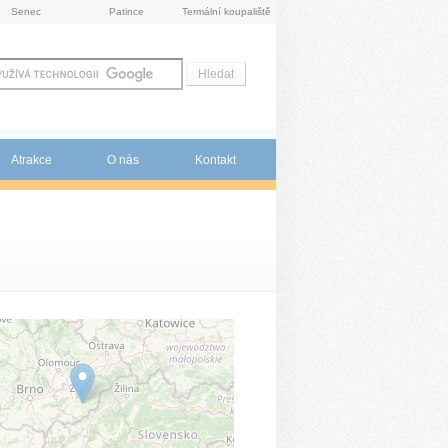
Senec
Patince
Termální koupaliště
Atrakce
O nás
Kontakt