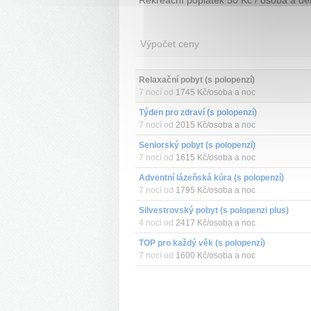
Výpočet ceny
Relaxační pobyt (s polopenzí)
7 nocí od
1745 Kč/osoba a noc
Týden pro zdraví (s polopenzí)
7 nocí od
2015 Kč/osoba a noc
Seniorský pobyt (s polopenzí)
7 nocí od
1615 Kč/osoba a noc
Adventní lázeňská kúra (s polopenzí)
7 nocí od
1795 Kč/osoba a noc
Silvestrovský pobyt (s polopenzi plus)
4 noci od
2417 Kč/osoba a noc
TOP pro každý věk (s polopenzí)
7 nocí od
1600 Kč/osoba a noc