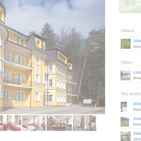
Oblast
Jižn
obla
Obec
Luh
jiho
Nej atrakc
Dět
Razu
Jeze
hran
Stál
stra