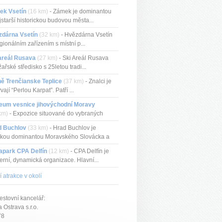
ek Vsetín
(16 km)
- Zámek je dominantou
jstarší historickou budovou města...
zdárna Vsetín
(32 km)
- Hvězdárna Vsetín
egionálním zařízením s místní p...
areál Rusava
(27 km)
- Ski Areál Rusava
yžařské středisko s 25letou tradi...
ě Trenčianske Teplice
(37 km)
- Znalci je
vají “Perlou Karpat”. Patří ...
eum vesnice jihovýchodní Moravy
km)
- Expozice situované do vybraných
.
d Buchlov
(33 km)
- Hrad Buchlov je
ckou dominantou Moravského Slovácka a
apark CPA Delfín
(12 km)
- CPA Delfín je
rní, dynamická organizace. Hlavní...
í atrakce v okolí
estovní kancelář:
Ostrava s.r.o.
78