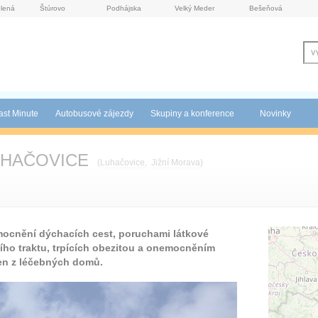
lená
Štúrovo
Podhájska
Velký Meder
Bešeňová
ast Minute
Autobusové zájezdy
Skupiny a konference
Novinky
LUHAČOVICE
(
Luhačovice
,
Jižní Morava
)
mocnění dýchacích cest, poruchami látkové
ího traktu, trpících obezitou a onemocněním
en z léčebných domů.