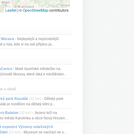
Leaflet
|
©
OpenStreetMap
contributors
í Morava
- Nejteplejší a nejúrodnější
st u nás, kde si na své přijdou ja...
ačovice
- Malé lázeňské městečko na
východě Moravy, které láká k návštěvám...
e v okolí
ský park Razulák
(32 km)
- Dětský park
lák je rozdělen na dětský letní p...
ro Balaton
(30 km)
- Jezero leží na
ici města Karolinka a obce Nový Hrozen...
á expozice Výstavy valašských
šidel
(23 km)
- Muzeum se nachází ve s...