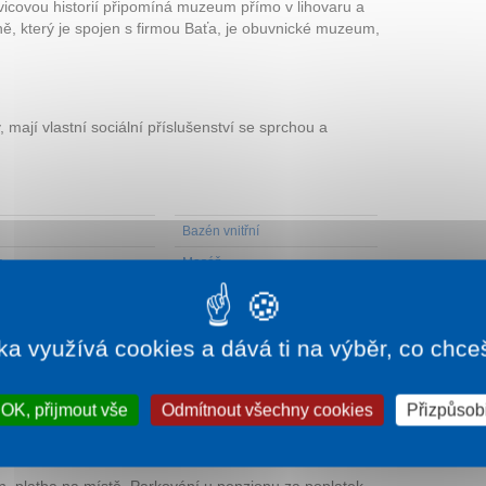
ovicovou historií připomíná muzeum přímo v lihovaru a
ně, který je spojen s firmou Baťa, je obuvnické muzeum,
mají vlastní sociální příslušenství se sprchou a
Bazén vnitřní
s
Masáž
 koupel
TV na pokoji
ka využívá cookies a dává ti na výběr, co chce
je ve Společenském domě (cca 500 m).
OK, přijmout vše
Odmítnout všechny cookies
Přizpůsobi
, platba na místě. Parkování u penzionu za poplatek.