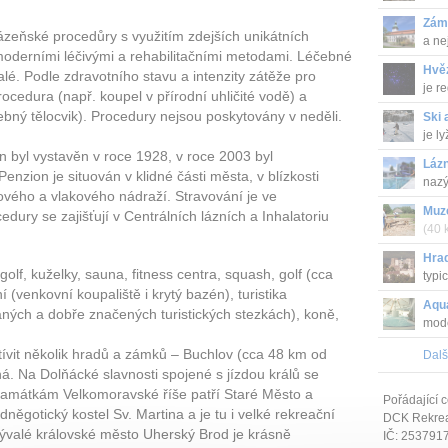
Zám
zeňské procedůry s využitím zdejších unikátních
a ne
moderními léčivými a rehabilitačními metodami. Léčebné
Hvě
lé. Podle zdravotního stavu a intenzity zátěže pro
je r
cedura (např. koupel v přírodní uhličité vodě) a
ebný tělocvik). Procedury nejsou poskytovány v neděli.
Ski 
je l
 byl vystavěn v roce 1928, v roce 2003 byl
Lázn
enzion je situován v klidné části města, v blízkosti
nazý
ového a vlakového nádraží. Stravování je ve
Muz
ry se zajišťují v Centrálních lázních a Inhalatoriu
(40 
obj..
Hra
golf, kuželky, sauna, fitness centra, squash, golf (cca
typi
 (venkovní koupaliště i krytý bazén), turistika
...
Aqu
aných a dobře značených turistických stezkách), koně,
mode
ívit několik hradů a zámků – Buchlov (cca 48 km od
Dalš
á. Na Dolňácké slavnosti spojené s jízdou králů se
amátkám Velkomoravské říše patří Staré Město a
Pořádající c
něgotický kostel Sv. Martina a je tu i velké rekreační
DCK Rekrea 
Bývalé královské město Uherský Brod je krásně
IČ: 253791