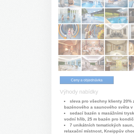
Ceny a objednávka
Výhody nabídky
sleva pro všechny klienty 20%
bazénového a saunového světa v 
sedací bazén s masážními trysk
vodní hřib, 25 m bazén pro kondič
7 unikátních tematických saun
relaxační místnost, Kneippův cho