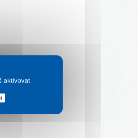
š aktivovat
t