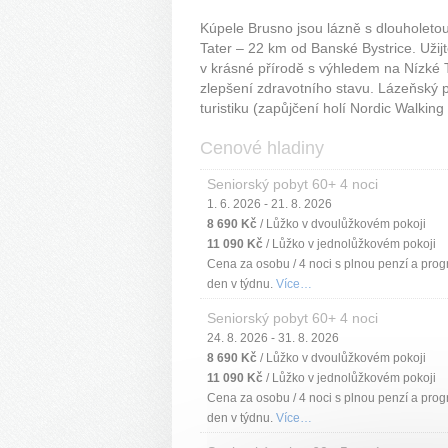
Kúpele Brusno jsou lázně s dlouholetou
Tater – 22 km od Banské Bystrice. Užijt
v krásné přírodě s výhledem na Nízké 
zlepšení zdravotního stavu. Lázeňský p
turistiku (zapůjčení holí Nordic Walking 
Cenové hladiny
Seniorský pobyt 60+ 4 noci
1. 6. 2026 - 21. 8. 2026
8 690 Kč
/ Lůžko v dvoulůžkovém pokoji
11 090 Kč
/ Lůžko v jednolůžkovém pokoji
Cena za osobu / 4 noci s plnou penzí a prog
den v týdnu.
Více…
Seniorský pobyt 60+ 4 noci
24. 8. 2026 - 31. 8. 2026
8 690 Kč
/ Lůžko v dvoulůžkovém pokoji
11 090 Kč
/ Lůžko v jednolůžkovém pokoji
Cena za osobu / 4 noci s plnou penzí a prog
den v týdnu.
Více…