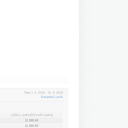
Platí 1. 6. 2026 - 31. 8. 2026
Kompletní ceník
Lůžko v jednolůžkovém pokoji
11 090 Kč
11 090 Kč