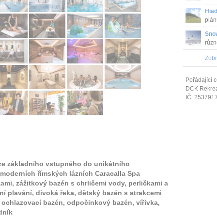
Hia
plán
Sno
různ
vyhl
Zobr
Pořádající c
DCK Rekrea 
IČ: 253791
 ze základního vstupného do unikátního
moderních římských lázních Caracalla Spa
ami, zážitkový bazén s chrličemi vody, perličkami a
ní plavání, divoká řeka, dětský bazén s atrakcemi
, ochlazovací bazén, odpočinkový bazén, vířivka,
dník