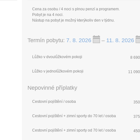
Cena za osobu / 4 noci s plnou penzí a programem.
Pobyt je na 4 noci.
Nástup na pobyt je možný kterýkoliv den v týdnu.
Termín pobytu:
7. 8. 2026
–
11. 8. 2026
Lůžko v dvoulůžkovém pokoji
8 690
Lůžko v jednolůžkovém pokoji
11 090
Nepovinné příplatky
Cestovní pojištění / osoba
350
Cestovní pojištění + zimní sporty do 70 let / osoba
375
Cestovní pojištění + zimní sporty od 70 let / osoba
450