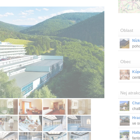
Oblast
Nízk
poho
Obec
Kúp
cent
Nej atrakc
Cha
chat
Hra
ve s
Hab
fant