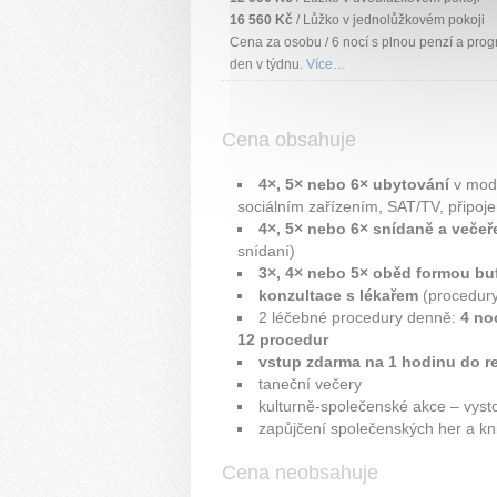
16 560 Kč
/ Lůžko v jednolůžkovém pokoji
Cena za osobu / 6 nocí s plnou penzí a prog
den v týdnu.
Více…
Cena obsahuje
4×, 5× nebo 6× ubytování
v mode
sociálním zařízením, SAT/TV, připoje
4×, 5× nebo 6× snídaně a večeř
snídaní)
3×, 4× nebo 5× oběd formou bu
konzultace s lékařem
(procedury
2 léčebné procedury denně:
4 no
12 procedur
vstup zdarma na 1 hodinu do r
taneční večery
kulturně-společenské akce – vyst
zapůjčení společenských her a knih,
Cena neobsahuje