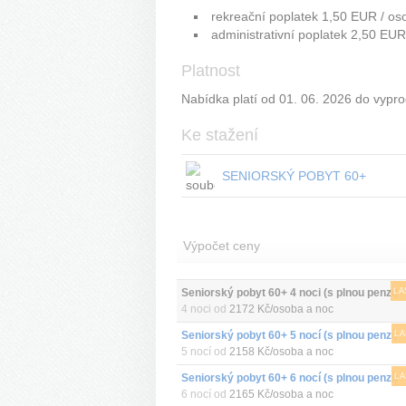
rekreační poplatek 1,50 EUR / oso
administrativní poplatek 2,50 EUR
Platnost
Nabídka platí od 01. 06. 2026 do vypro
Ke stažení
SENIORSKÝ POBYT 60+
Výpočet ceny
Seniorský pobyt 60+ 4 noci (s plnou penzí)
LA
4 noci od
2172 Kč/osoba a noc
Seniorský pobyt 60+ 5 nocí (s plnou penzí)
LA
5 nocí od
2158 Kč/osoba a noc
Seniorský pobyt 60+ 6 nocí (s plnou penzí)
LA
6 nocí od
2165 Kč/osoba a noc