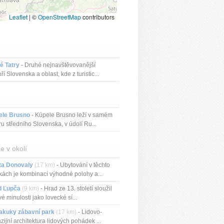
Leaflet
|
©
OpenStreetMap
contributors
é Tatry
- Druhé nejnavštěvovanější
ří Slovenska a oblast, kde z turistic...
ele Brusno
- Kúpele Brusno leží v samém
ru středního Slovenska, v údolí Ru...
e v okolí
ta Donovaly
(17 km)
- Ubytování v těchto
kách je kombinací výhodné polohy a...
d Ľupča
(9 km)
- Hrad ze 13. století sloužil
vé minulosti jako lovecké sí...
akuky zábavní park
(17 km)
- Lidovo-
azijní architektura lidových pohádek ...