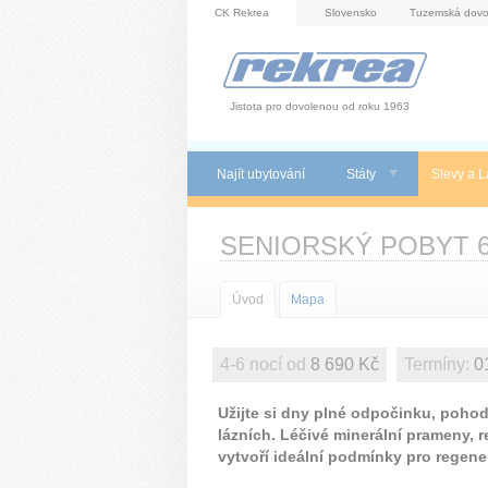
Panel pro správu cookies
CK Rekrea
Slovensko
Tuzemská dovo
Jistota pro dovolenou od roku 1963
Najít ubytování
Státy
Slevy a L
SENIORSKÝ POBYT 
Úvod
Mapa
4-6 nocí od
8 690 Kč
Termíny:
01
Užijte si dny plné odpočinku, poho
lázních. Léčivé minerální prameny, r
vytvoří ideální podmínky pro regenera