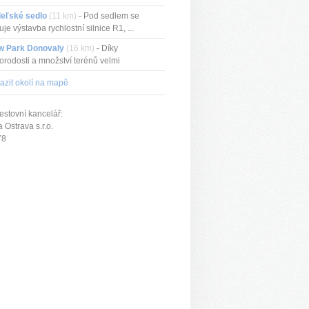
deľské sedlo
(11 km)
- Pod sedlem se
uje výstavba rychlostní silnice R1, ...
w Park Donovaly
(16 km)
- Díky
orodosti a množství terénů velmi
edávan...
azit okolí na mapě
estovní kancelář:
Ostrava s.r.o.
78