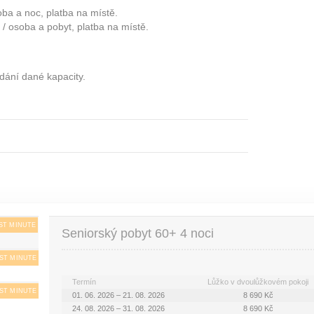
ba a noc, platba na místě.
 / osoba a pobyt, platba na místě.
dání dané kapacity.
ST MINUTE
Seniorský pobyt 60+ 4 noci
ST MINUTE
Termín
Lůžko v dvoulůžkovém pokoji
ST MINUTE
01. 06. 2026 – 21. 08. 2026
8 690 Kč
24. 08. 2026 – 31. 08. 2026
8 690 Kč