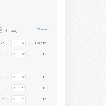
Obsazenost
(
4 noci
)
×
=
 Kč
8 690 Kč
×
=
 Kč
0 Kč
×
=
 Kč
0 Kč
×
=
 Kč
0 Kč
×
=
 Kč
0 Kč