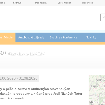
lená
Štúrovo
Podhájska
Velký Meder
Bešeňová
ast Minute
Autobusové zájezdy
Skupiny a konference
Novinky
60+
(
Kúpele Brusno
,
Nízké Tatry
)
.06.2026 - 31.08.2026
dy a péče o zdraví v oblíbených slovenských
elaxační procedury a krásné prostředí Nízkých Tater
ci těla i mysli.