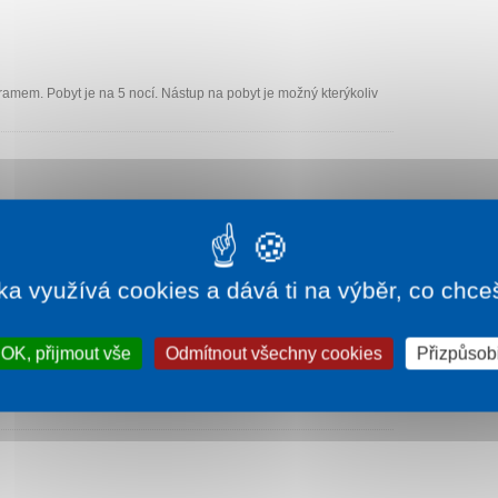
ramem. Pobyt je na 5 nocí. Nástup na pobyt je možný kterýkoliv
ramem. Pobyt je na 5 nocí. Nástup na pobyt je možný kterýkoliv
ka využívá cookies a dává ti na výběr, co chce
OK, přijmout vše
Odmítnout všechny cookies
Přizpůsobi
ramem. Pobyt je na 6 nocí. Nástup na pobyt je možný kterýkoliv