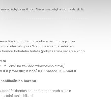
ramem. Pobyt je na 6 nocí. Nástup na pobyt je možný kterýkoliv
rních a komfortních dvoulůžkových pokojích se
ním k internetu přes Wi-Fi, trezorem a ledničkou
e
formou bohatého bufetu (pobyt začíná večeří a končí
fetu
 určí lékař na základě zdravotního stavu)
ci = 8 procedur, 5 nocí = 10 procedur, 6 nocí =
ehabilitačního bazénu
oupení folklórních souborů a tanečních skupin
 stolní tenis, biliard