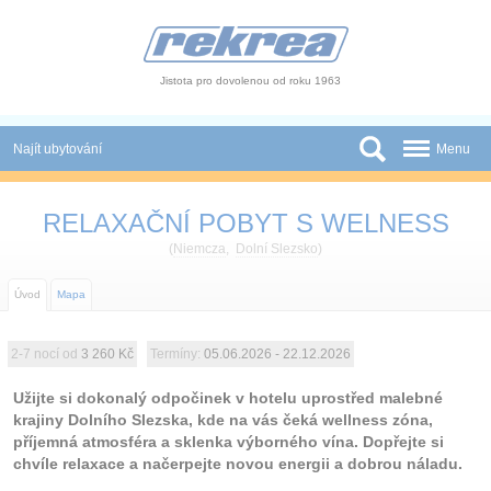
Panel pro správu cookies
Jistota pro dovolenou od roku 1963
Najít ubytování
Menu
Státy
RELAXAČNÍ POBYT S WELNESS
Slevy a Last Minute
(
Niemcza
,
Dolní Slezsko
)
Autobusové zájezdy
Úvod
Mapa
Skupiny a konference
2-7 nocí od
3 260 Kč
Termíny:
05.06.2026 - 22.12.2026
Novinky
Užijte si dokonalý odpočinek v hotelu uprostřed malebné
krajiny Dolního Slezska, kde na vás čeká wellness zóna,
Atrakce
příjemná atmosféra a sklenka výborného vína. Dopřejte si
chvíle relaxace a načerpejte novou energii a dobrou náladu.
O nás