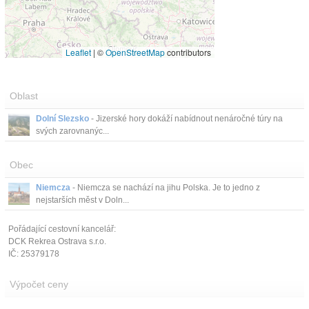
Leaflet
|
©
OpenStreetMap
contributors
Oblast
Dolní Slezsko
- Jizerské hory dokáží nabídnout nenáročné túry na
svých zarovnanýc...
Obec
Niemcza
- Niemcza se nachází na jihu Polska. Je to jedno z
nejstarších měst v Doln...
Pořádající cestovní kancelář:
DCK Rekrea Ostrava s.r.o.
IČ: 25379178
Výpočet ceny