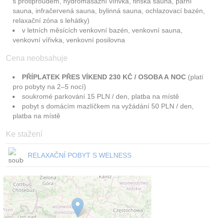
s protiproudem, hydromasážní vířivka, finská sauna, parní
sauna, infračervená sauna, bylinná sauna, ochlazovací bazén,
relaxační zóna s lehátky)
v letních měsících venkovní bazén, venkovní sauna,
venkovní vířivka, venkovní posilovna
Cena neobsahuje
PŘÍPLATEK PŘES VÍKEND 230 KČ / OSOBA A NOC
(platí
pro pobyty na 2–5 nocí)
soukromé parkování 15 PLN / den, platba na místě
pobyt s domácím mazlíčkem na vyžádání 50 PLN / den,
platba na místě
Ke stažení
RELAXAČNÍ POBYT S WELNESS