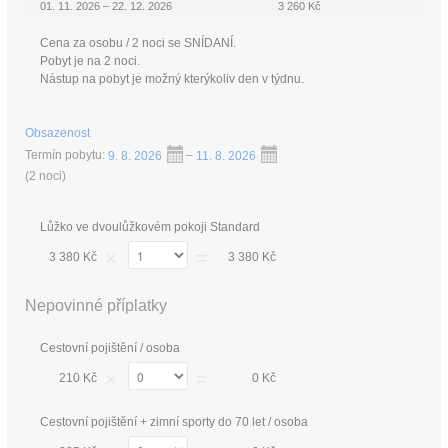
01. 11. 2026 – 22. 12. 2026
3 260 Kč
Cena za osobu / 2 noci se SNÍDANÍ.
Pobyt je na 2 noci.
Nástup na pobyt je možný kterýkoliv den v týdnu.
Obsazenost
Termín pobytu:
9. 8. 2026
–
11. 8. 2026
(
2 noci
)
Lůžko ve dvoulůžkovém pokoji Standard
×
=
3 380 Kč
3 380 Kč
Nepovinné příplatky
Cestovní pojištění / osoba
×
=
210 Kč
0 Kč
Cestovní pojištění + zimní sporty do 70 let / osoba