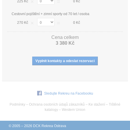
×
=
225 Kč
0 Kč
Cestovní pojištění + zimní sporty od 70 let / osoba
×
=
270 Kč
0 Kč
Cena celkem
3 380 Kč
Sledujte Rekreu na Facebooku
Podmínky
–
Ochrana osobních údajů zákazníků
–
Ke stažení
–
Tištěné
katalogy
–
Western Union
© 2005 – 2026 DCK Rekrea Ostrava