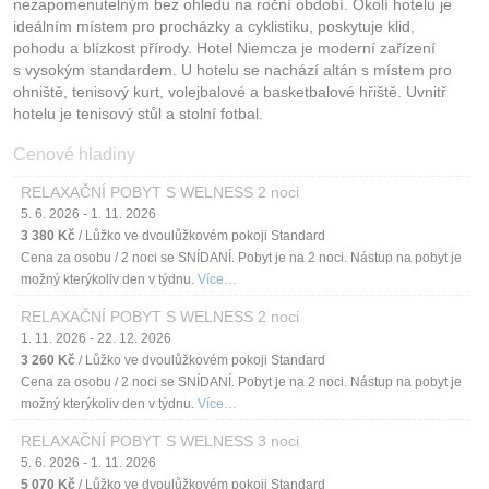
nezapomenutelným bez ohledu na roční období. Okolí hotelu je
ideálním místem pro procházky a cyklistiku, poskytuje klid,
pohodu a blízkost přírody. Hotel Niemcza je moderní zařízení
s vysokým standardem. U hotelu se nachází altán s místem pro
ohniště, tenisový kurt, volejbalové a basketbalové hřiště. Uvnitř
hotelu je tenisový stůl a stolní fotbal.
Cenové hladiny
RELAXAČNÍ POBYT S WELNESS 2 noci
5. 6. 2026 - 1. 11. 2026
3 380 Kč
/ Lůžko ve dvoulůžkovém pokoji Standard
Cena za osobu / 2 noci se SNÍDANÍ. Pobyt je na 2 noci. Nástup na pobyt je
možný kterýkoliv den v týdnu.
Více…
RELAXAČNÍ POBYT S WELNESS 2 noci
1. 11. 2026 - 22. 12. 2026
3 260 Kč
/ Lůžko ve dvoulůžkovém pokoji Standard
Cena za osobu / 2 noci se SNÍDANÍ. Pobyt je na 2 noci. Nástup na pobyt je
možný kterýkoliv den v týdnu.
Více…
RELAXAČNÍ POBYT S WELNESS 3 noci
5. 6. 2026 - 1. 11. 2026
5 070 Kč
/ Lůžko ve dvoulůžkovém pokoji Standard