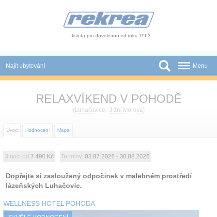
Panel pro správu cookies
Jistota pro dovolenou od roku 1963
Najít ubytování
Menu
Státy
RELAXVÍKEND V POHODĚ
Slevy a Last Minute
(
Luhačovice
,
Jižní Morava
)
Autobusové zájezdy
Úvod
Hodnocení
Mapa
Skupiny a konference
3 noci od
7 490 Kč
Termíny:
03.07.2026 - 30.08.2026
Novinky
Dopřejte si zasloužený odpočinek v malebném prostředí
lázeňských Luhačovic.
Atrakce
WELLNESS HOTEL POHODA
O nás