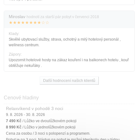
Miroslav
hodnotí za starší pár pobyt v červenci 2018
★★★★★★★★☆☆
Klady:
Skvělé ubytovací služby, strava, ochotný a milý hotelový personál ,
wellness centrum.
Zápory:
Upozornit hotelové hosty na zákaz kouření i na balkonech hotelu , kouř
obtěžuje nekuřáky .
Další hodnocení našich klientů
Cenové hladiny
Relaxvíkend v pohodě 3 noci
9. 8. 2026 - 30. 8. 2026
7 490 Kč
/ Lůžko ve dvoulůžkovém pokoji
8 990 Kč
/ Lůžko v jednolůžkovém pokoji
Cena za osobu / 3 noci s polopenzí a programem.
Pobyt je na 3 noci. Nástup na pobyt je možný kterýkoliv den v týdnu.