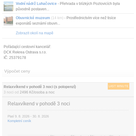
Vodní nádrž Luhačovice
- Přehrada v blízkých Pozlovicích byla
původně postaven...
Obuvnické muzeum
(14 km)
- Prostřednictvím více než tisíce
exponátů seznámí obuvn...
Zobrazit okolí na mapě
Pořádající cestovní kancelář:
DCK Rekrea Ostrava s.r.o.
IČ: 25379178
Výpočet ceny
Relaxvíkend v pohodě 3 noci (s polopenzí)
LAST MINUTE
3 noci od
2496 Kč/osoba a noc
Relaxvíkend v pohodě 3 noci
Platí 9. 8. 2026 - 30. 8. 2026
Kompletní ceník