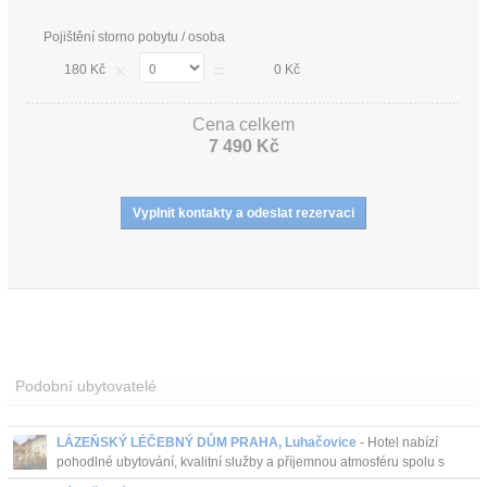
Pojištění storno pobytu / osoba
×
=
180 Kč
0 Kč
Cena celkem
7 490 Kč
Podobní ubytovatelé
LÁZEŇSKÝ LÉČEBNÝ DŮM PRAHA, Luhačovice
- Hotel nabízí
pohodlné ubytování, kvalitní služby a příjemnou atmosféru spolu s
vlastním bazénem, léčivým pramenem a letní terasou....