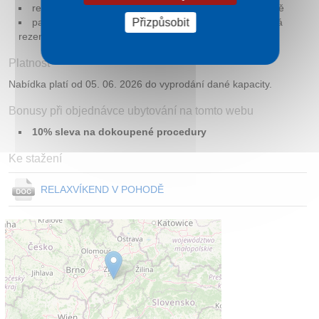
rekreační poplatek 40 Kč / osoba a noc, platba na místě
Přizpůsobit
parkování v garáží 100 Kč/den, platba na místě – nutná
rezervace předem
Platnost
Nabídka platí od 05. 06. 2026 do vyprodání dané kapacity.
Bonusy při objednávce ubytování na tomto webu
10% sleva na dokoupené procedury
Ke stažení
RELAXVÍKEND V POHODĚ