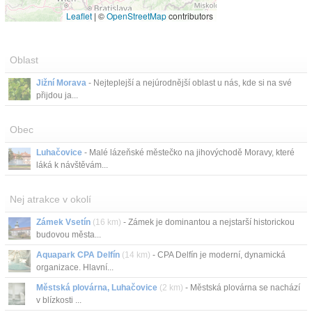
Leaflet
|
©
OpenStreetMap
contributors
Oblast
Jižní Morava
- Nejteplejší a nejúrodnější oblast u nás, kde si na své
přijdou ja...
Obec
Luhačovice
- Malé lázeňské městečko na jihovýchodě Moravy, které
láká k návštěvám...
Nej atrakce v okolí
Zámek Vsetín
(16 km)
- Zámek je dominantou a nejstarší historickou
budovou města...
Aquapark CPA Delfín
(14 km)
- CPA Delfín je moderní, dynamická
organizace. Hlavní...
Městská plovárna, Luhačovice
(2 km)
- Městská plovárna se nachází
v blízkosti ...