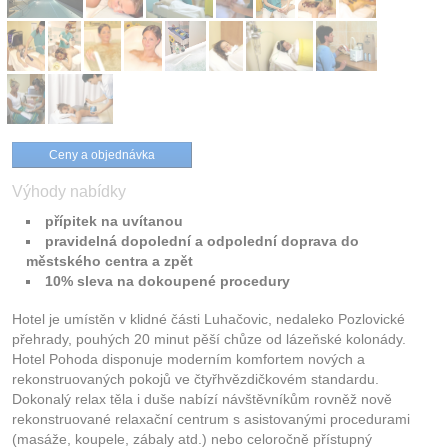
Ceny a objednávka
Výhody nabídky
přípitek na uvítanou
pravidelná dopolední a odpolední doprava do
městského centra a zpět
10% sleva na dokoupené procedury
Hotel je umístěn v klidné části Luhačovic, nedaleko Pozlovické
přehrady, pouhých 20 minut pěší chůze od lázeňské kolonády.
Hotel Pohoda disponuje moderním komfortem nových a
rekonstruovaných pokojů ve čtyřhvězdičkovém standardu.
Dokonalý relax těla i duše nabízí návštěvníkům rovněž nově
rekonstruované relaxační centrum s asistovanými procedurami
(masáže, koupele, zábaly atd.) nebo celoročně přístupný