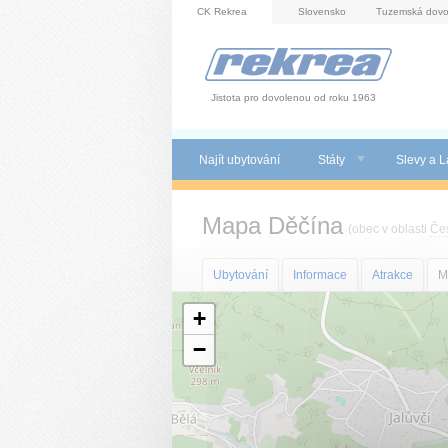
Panel pro správu cookies
CK Rekrea
Slovensko
Tuzemská dovo
Jistota pro dovolenou od roku 1963
Najít ubytování
Státy
Slevy a L
Mapa Děčína
(obec v oblasti
Če
Ubytování
Informace
Atrakce
M
+
−