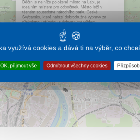
Děčín je nejníže položené město na Labi, je
ideálním místem pro odpočinek. Město leží v
těsném sousedství národního parku České
Švýcarsko, které nabízí dobrodružné výpravy za
překrásnou přírodou s úchvatnými výhledy.
Více…
ka využívá cookies a dává ti na výběr, co chce
OK, přijmout vše
Odmítnout všechny cookies
Přizpůsobi