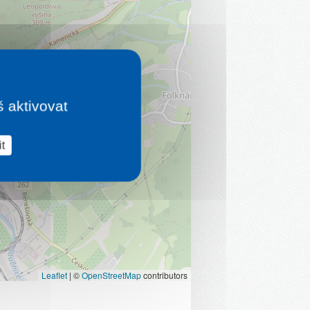
š aktivovat
t
Leaflet
|
©
OpenStreetMap
contributors