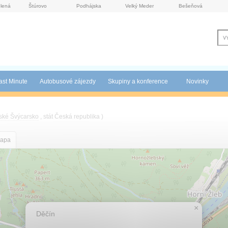
lená
Štúrovo
Podhájska
Velký Meder
Bešeňová
ast Minute
Autobusové zájezdy
Skupiny a konference
Novinky
ské Švýcarsko
, stát Česká republika )
apa
×
Děčín