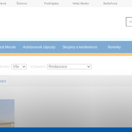
lená
Štúrovo
Podhájska
Velký Meder
Bešeňová
ast Minute
Autobusové zájezdy
Skupiny a konference
Novinky
tování:
Vybavení:
apa