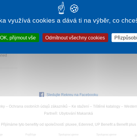
ka využívá cookies a dává ti na výběr, co chce
073 Kč
OK, přijmout vše
Odmítnout všechny cookies
Přizpůsobi
 z
 hned
Sledujte Rekreu na Facebooku
nky
–
Ochrana osobních údajů zákazníků
–
Ke stažení
–
Tištěné katalogy
–
Wester
Partneři
:
Ubytování Makarská
Přijímáme tyto benefity od společností
:
pluxee, Edenred, UP Benefit a Benefit plus
uje
Spolupracujeme
Pojišťuje
Spolupracujeme
P