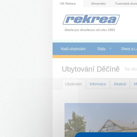
Panel pro správu cookies
CK Rekrea
Slovensko
Tuzemská dovo
Jistota pro dovolenou od roku 1963
Najít ubytování
Státy
Slevy a L
Ubytování Děčíně
Typ uby
Ubytování
Informace
Atrakce
M