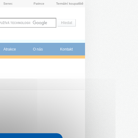
Senec
Patince
Termální koupaliště
Atrakce
O nás
Kontakt