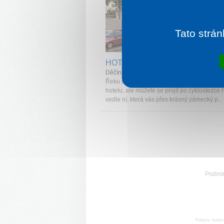
Tato strán
1 noc od
1 
HOTEL KOCANDA
Děčín
Řeku Labe si můžete užit nejen jako pohled
hotelu, ale můžete se projít po cyklostezce
vedle ní, která vás přes krásný zámecký p...
Podmí
Pobyty realiz