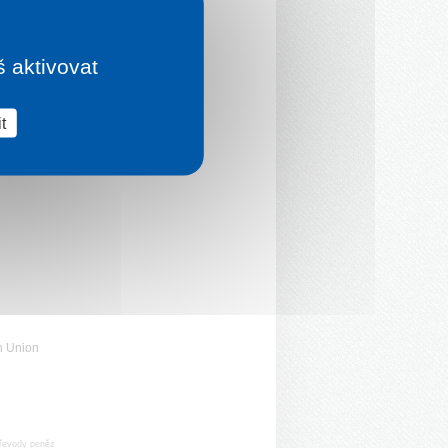
š aktivovat
t
n Union
řevody peněz