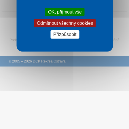
1 noc od
1 600 Kč
Kontakt
OK, přijmout vše
Odmítnout všechny cookies
Sledujte Rekreu na Facebooku
Přizpůsobit
Podmínky
–
Ochrana osobních údajů zákazníků
–
Ke stažení
–
Tištěné
katalogy
–
Western Union
© 2005 – 2026 DCK Rekrea Ostrava