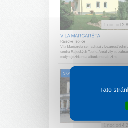
1 noc od
2 
VILA MARGARÉTA
Rajecké Teplice
Vila Margaréta se nachází v bezprostřední b
centra Rajeckých Teplic. Areál vily se zahra
malým jezírkem a altánkem nabízí m...
SKVĚLÉ HODNOCENÍ
Tato strán
1 noc od
4 