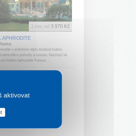
1 noc od
3 970 Kč
L APHRODITE
Teplice
hrodite v antickém stylu dodává hotelu
ní atmosféru pohody a luxusu. Nachází se
od Hotelu Aphrodite Palace. ...
š aktivovat
t