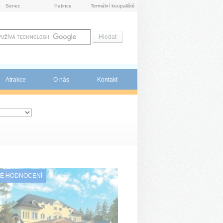
Senec
Patince
Termální koupaliště
Atrakce
O nás
Kontakt
É HODNOCENÍ