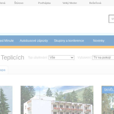
lená
Štúrovo
Podhájska
Velký Meder
Bešeňová
ast Minute
Autobusové zájezdy
Skupiny a konference
Novinky
Teplicích
Typ ubytování:
Vybavení:
apa
SKVĚL