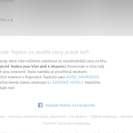
čka a je
cké Teplice za skvělé ceny právě teď!
acity, které Vám můžeme nabídnout za nejvýhodnější ceny na trhu.
ecké Teplice jsou Vám plně k dispozici.
Rezervujte si včas svůj
ích jsou omezené. Naše nabídka je prověřená stovkami
jších hotelech v Rajeckých Teplicích jako
HOTEL APHRODITE
ročné klienty máme ubytování v
LÁZEŇSKÉ HOTELY
. Nabízíme
ujte nás!
Sledujte Rekreu na Facebooku
nky
–
Ochrana osobních údajů zákazníků
–
Ke stažení
–
Tištěné katalogy
–
Wester
Partneři
:
Ubytování Makarská