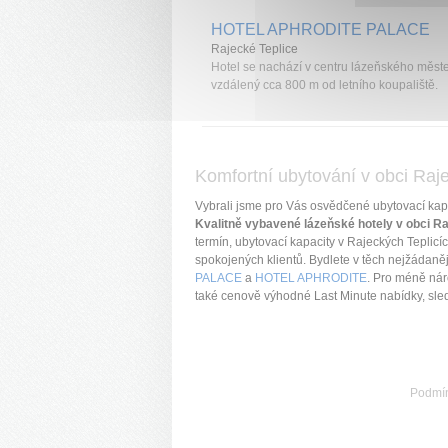
HOTEL APHRODITE PALACE
Rajecké Teplice
Hotel se nachází v centru lázeňského měste
vzdálený cca 800 m od letního koupaliště.
Komfortní ubytování v obci Raje
Vybrali jsme pro Vás osvědčené ubytovací kap
Kvalitně vybavené lázeňské hotely v obci Raj
termín, ubytovací kapacity v Rajeckých Teplic
spokojených klientů. Bydlete v těch nejžádaně
PALACE
a
HOTEL APHRODITE
. Pro méně ná
také cenově výhodné Last Minute nabídky, sled
Podmí