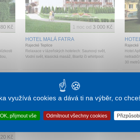
880 Kč
1 noc od
3 000 Kč
HOTEL MALÁ FATRA
HOTE
Rajecké Teplice
Rajecké 
lízkosti
Relaxace v lázeňských hotelech: Saunový svět,
Hotel Ap
dou,
Vodní svět, klasická masáž, Biaritz či whirlpool.
netradič
30 metrů 
ka využívá cookies a dává ti na výběr, co chce
OK, přijmout vše
Odmítnout všechny cookies
Přizpůsobi
220 Kč