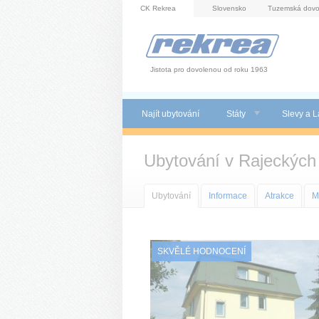
Panel pro správu cookies
CK Rekrea
Slovensko
Tuzemská dovo
Jistota pro dovolenou od roku 1963
Najít ubytování
Státy
Slevy a L
Ubytování v Rajeckých 
Ubytování
Informace
Atrakce
M
SKVĚLÉ HODNOCENÍ