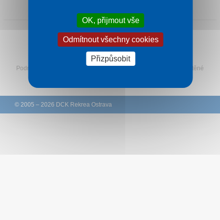
1 noc od
1 912 Kč
Kontakt
OK, přijmout vše
Odmítnout všechny cookies
Sledujte Rekreu na Facebooku
Přizpůsobit
Podmínky
–
Ochrana osobních údajů zákazníků
–
Ke stažení
–
Tištěné
katalogy
–
Western Union
© 2005 – 2026 DCK Rekrea Ostrava