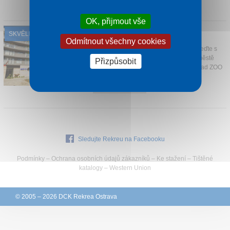
1 noc od
1 715 Kč
Kontakt
OK, přijmout vše
HOTEL PARK INN
SKVĚLÉ HODNOCENÍ
Zalakaros
Odmítnout všechny cookies
Načerpejte sílu ze zázraků přírody! Přijeďte s
námi do hotelu Park Inn v lázeňském městě
Přizpůsobit
Zalakaros, kde můžete navštívit například ZOO
...
1 noc od
2 070 Kč
Sledujte Rekreu na Facebooku
Podmínky
–
Ochrana osobních údajů zákazníků
–
Ke stažení
–
Tištěné
katalogy
–
Western Union
© 2005 – 2026 DCK Rekrea Ostrava