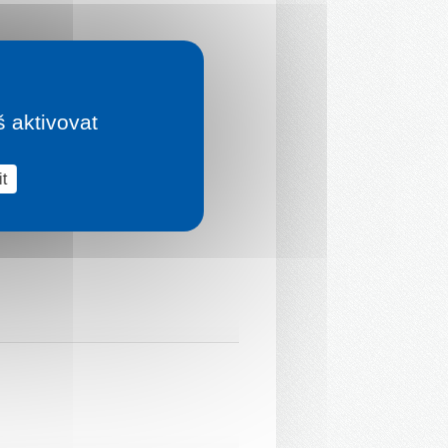
š aktivovat
t