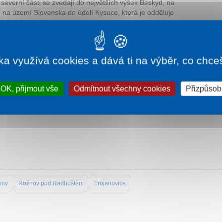
severní části se zvedají do největších výšek Beskyd, na
jí na území Slovenska do údolí Kysuce, která je odděluje
á CHKO Beskydy.
 Západních Beskyd, rozkládají se na břehu řeky Olše,
avskoslezskými Beskydy.
ezských Beskyd na severu jsou odděleny Rožnovskou
ka využívá cookies a dává ti na výběr, co chce
dděleny údolím vsetínské Bečvy, stejně jako od
yd.
OK, přijmout vše
Odmítnout všechny cookies
Přizpůsobi
aznější součástí pásma podbeskydské pahorkatiny.
323 m).
vny
Rožnov pod Radhoštěm
Trojanovice