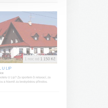
1 noc od
1 150 Kč
 U LIP
ice
otelu U Lip? Za sportem či relaxací, za
ou a hlavně za beskydskou přírodou.