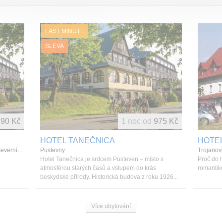
LAST MINUTE
SLEVA
90 Kč
1 noc od
975 Kč
HOTEL TANEČNICA
HOTEL
HOTEL TANEČNICA, Pustevny, Beskydy a severní Morava, Česká republika
Pustevny
Trojanov
Hotel Tanečnica je srdcem Pusteven – místo s
Proč do h
atmosférou starých časů a vstupem do krás
romantik
beskydské přírody. Historická budova z roku 1926...
Více ubytování