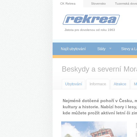
Panel pro správu cookies
CK Rekrea
Slovensko
Tuzemská dovo
Jistota pro dovolenou od roku 1963
Najít ubytování
Státy
Slevy a L
Beskydy a severní Mor
Ubytování
Informace
Atrakce
M
Nejméně dotčené pohoří v Česku, má
kultury a historie. Nabízí hory i les
kde můžete prožít aktivní letní či z