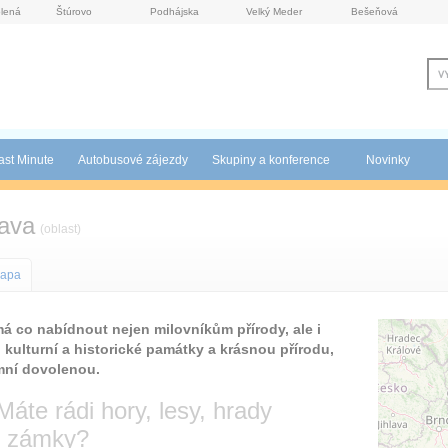
lená
Štúrovo
Podhájska
Velký Meder
Bešeňová
ast Minute
Autobusové zájezdy
Skupiny a konference
Novinky
ava
(oblast)
apa
 co nabídnout nejen milovníkům přírody, ale i
y, kulturní a historické památky a krásnou přírodu,
imní dovolenou.
Máte rádi hory, lesy, hrady
i zámky?