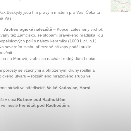
Pak Beskydy jsou tím pravým místem pro Vás. Čeká tu
na Vás:
Archeologické naleziště
– Kopce: zalesněný vrchol,
zvaný též Zámčisko, se stopami pravěkého hradiska lidu
popelnicových polí s nálezy keramiky (1000 l. př. n l.).
Na severním svahu přirozené příkopy podél puklin.
ověsti.
enina na Moravě, v obci se nachází rodný dům Leoše
í porosty se vzácnými a ohroženými druhy rostlin a
gického útvaru – rozsáhlého mrazového srubu ve
eme strávit ve střediscích
Velké Karlovice, Horní
jší v obci
Rožnov pod Radhoštěm
.
k ve městě
Frenštát pod Radhoštěm
.