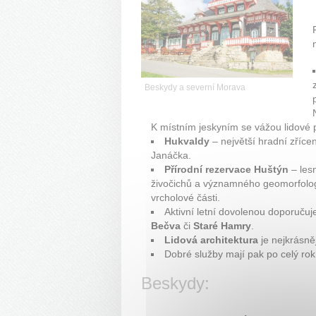
Beskydy a severní Morava
K místním jeskyním se vážou lidové p
Hukvaldy
– největší hradní zříc
Janáčka.
Přírodní rezervace Huštýn
– lesn
živočichů a významného geomorfolo
vrcholové části.
Aktivní letní dovolenou doporučuj
Bečva
či
Staré Hamry
.
Lidová architektura
je nejkrásně
Dobré služby mají pak po celý ro
Beskydy: