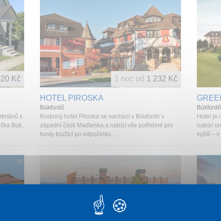
20 Kč
1 noc od
1 232 Kč
HOTEL PIROSKA
GREEN
Bükfürdő
Bükfürdő
rtmánů s
Rodinný hotel Piroska se nachází v Bükfürdö v
Hotel je
ečka Bük,
západní části Maďarska a nabízí vše potřebné pro
nabízí u
hosty toužící po odpočinku. ...
vyžití – v