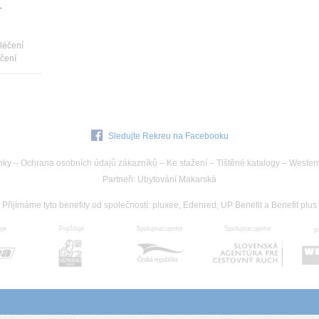
L
léčení
éčení
Sledujte Rekreu na Facebooku
nky
–
Ochrana osobních údajů zákazníků
–
Ke stažení
–
Tištěné katalogy
–
Wester
Partneři
:
Ubytování Makarská
Přijímáme tyto benefity od společností
:
pluxee, Edenred, UP Benefit a Benefit plus
uje
Spolupracujeme
Pojišťuje
Spolupracujeme
P