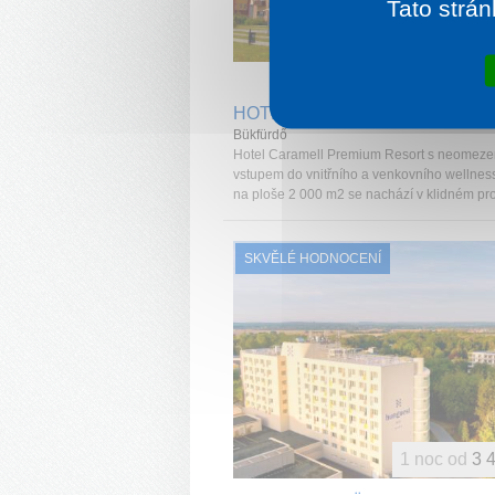
Tato strán
1 noc od
1 
HOTEL CARAMELL
Bükfürdő
Hotel Caramell Premium Resort s neomez
vstupem do vnitřního a venkovního wellnes
na ploše 2 000 m2 se nachází v klidném pro.
SKVĚLÉ HODNOCENÍ
1 noc od
3 