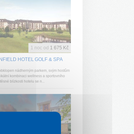
1 noc od
1 675 Kč
FIELD HOTEL GOLF & SPA
 obklopen nádherným parkem, svým hostům
nikátní kombinaci wellness a sportovního
 těsné blízkosti hotelu se n...