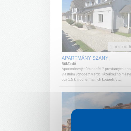
1 noc od
6
APARTMÁNY SZANYI
Bükfürdő
Apartmánový dům nabízí 7 prostorných apa
vlastním vchodem v srdci lázeňského měst
cca 1,5 km od termálních koupelí, v ...