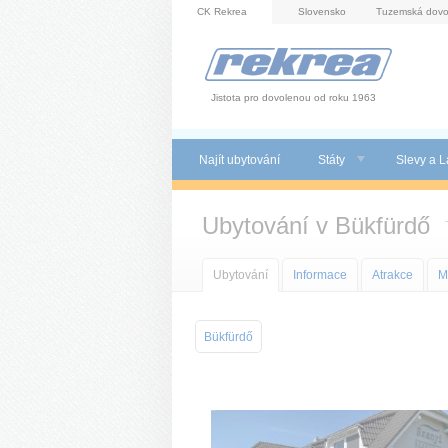
Panel pro správu cookies
CK Rekrea
Slovensko
Tuzemská dovo
Jistota pro dovolenou od roku 1963
Najít ubytování
Státy
Slevy a L
Ubytování v Bükfürdő
Ubytování
Informace
Atrakce
M
Bükfürdő