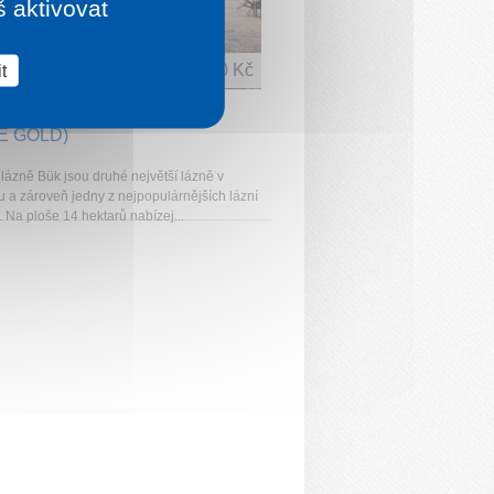
š aktivovat
t
1 noc od
2 860 Kč
UEST BÜK WEST (HOTEL
E GOLD)
 lázně Bük jsou druhé největší lázně v
 a zároveň jedny z nejpopulárnějších lázní
 Na ploše 14 hektarů nabízej...