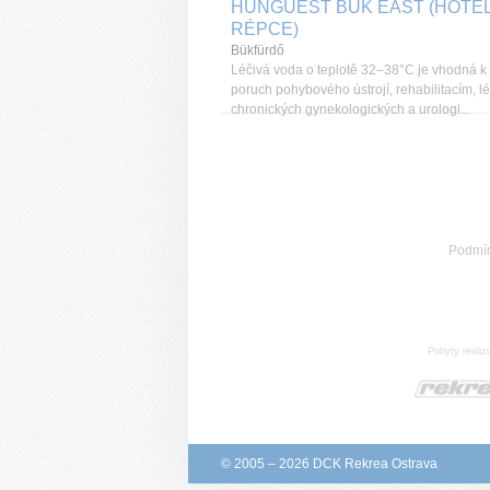
HUNGUEST BÜK EAST (HOTE
RÉPCE)
Bükfürdő
Léčivá voda o teplotě 32–38°C je vhodná k 
poruch pohybového ústrojí, rehabilitacím, l
chronických gynekologických a urologi...
Podmí
Pobyty realiz
© 2005 – 2026 DCK Rekrea Ostrava