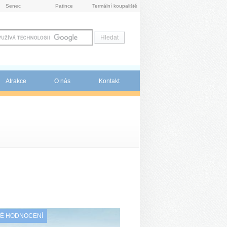
Senec
Patince
Termální koupaliště
Atrakce
O nás
Kontakt
É HODNOCENÍ