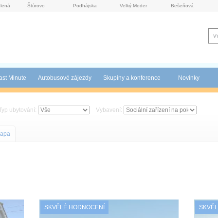
lená
Štúrovo
Podhájska
Velký Meder
Bešeňová
ast Minute
Autobusové zájezdy
Skupiny a konference
Novinky
Typ ubytování:
Vybavení:
apa
SKVĚLÉ HODNOCENÍ
SKVĚL