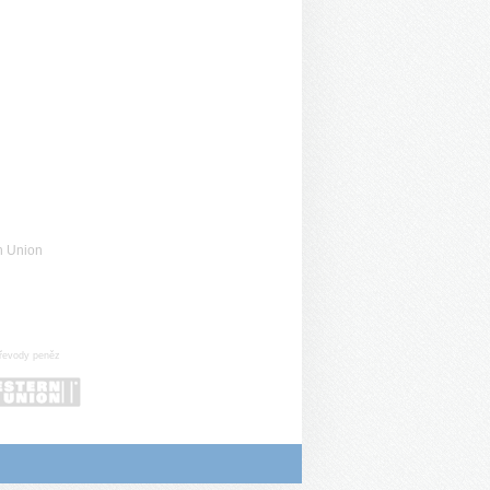
n Union
řevody peněz