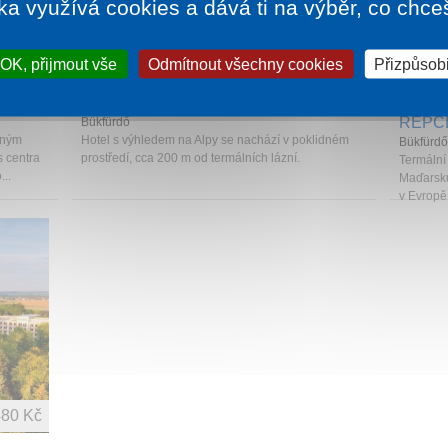
ka využívá cookies a dává ti na výběr, co chce
791 Kč
OK, přijmout vše
Odmítnout všechny cookies
1 noc od
2 280 Kč
Přizpůsobi
DANUBIUS HOTEL BÜK
HUNG
RÉPC
Bükfürdő
eným
Hotel s výhledem na Alpy se nachází v poklidném
Bükfürdő
s centra
prostředí, cca 200 m od termálních lázní.
Termální
..
Maďarsku
v Evropě.
480 Kč