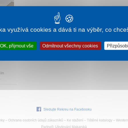
ka využívá cookies a dává ti na výběr, co chce
290 Kč
OK, přijmout vše
Odmítnout všechny cookies
Přizpůsobi
S
ním
.
Sledujte Rekreu na Facebooku
nky
–
Ochrana osobních údajů zákazníků
–
Ke stažení
–
Tištěné katalogy
–
Wester
Partneři
:
Ubytování Makarská