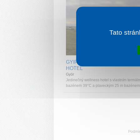
Tato strán
1 noc od
1 
GYIRMÓT SPORT & WELLNES
HOTEL
Györ
Jedinečný wellness hotel s vlastním termál
bazénem 39°C a plaveckým 25 m bazénem
Podmí