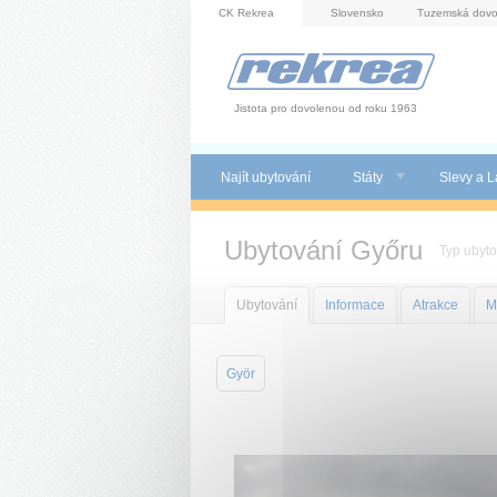
Panel pro správu cookies
CK Rekrea
Slovensko
Tuzemská dovo
Jistota pro dovolenou od roku 1963
Najít ubytování
Státy
Slevy a L
Ubytování Győru
Typ ubyt
Ubytování
Informace
Atrakce
M
Györ