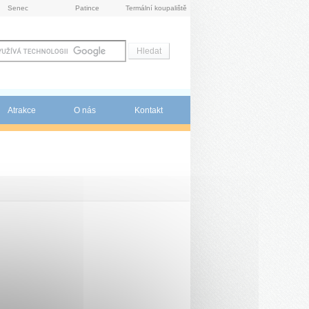
Senec
Patince
Termální koupaliště
Atrakce
O nás
Kontakt