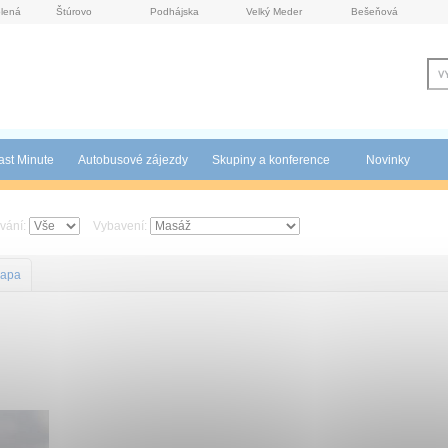
lená
Štúrovo
Podhájska
Velký Meder
Bešeňová
ast Minute
Autobusové zájezdy
Skupiny a konference
Novinky
ování:
Vybavení:
apa