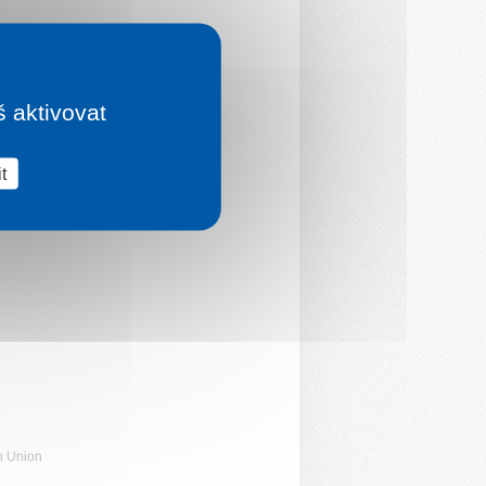
š aktivovat
t
n Union