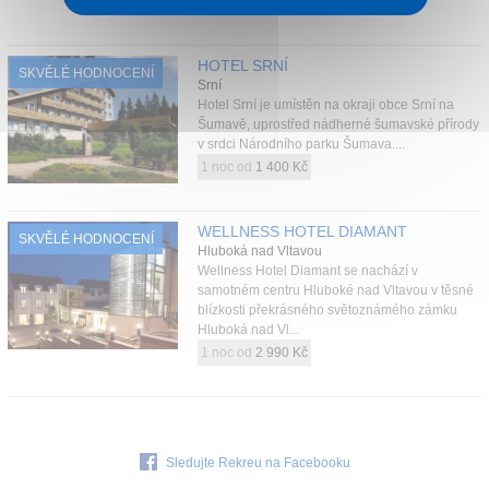
1 noc od
1 300 Kč
HOTEL SRNÍ
SKVĚLÉ HODNOCENÍ
Srní
Hotel Srní je umístěn na okraji obce Srní na
Šumavě, uprostřed nádherné šumavské přírody
v srdci Národního parku Šumava....
1 noc od
1 400 Kč
WELLNESS HOTEL DIAMANT
SKVĚLÉ HODNOCENÍ
Hluboká nad Vltavou
Wellness Hotel Diamant se nachází v
samotném centru Hluboké nad Vltavou v těsné
blízkosti překrásného světoznámého zámku
Hluboká nad Vl...
1 noc od
2 990 Kč
Sledujte Rekreu na Facebooku