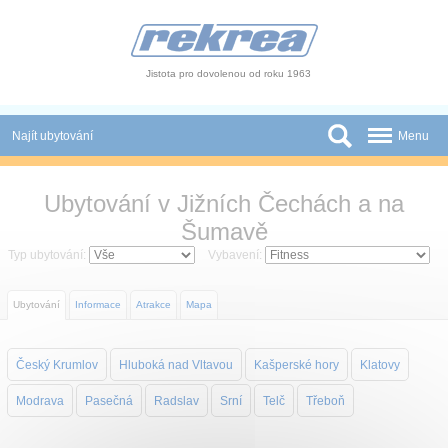
Panel pro správu cookies
Jistota pro dovolenou od roku 1963
Najít ubytování
Menu
Státy
Ubytování v Jižních Čechách a na
Slevy a Last Minute
Šumavě
Typ ubytování:
Vybavení:
Autobusové zájezdy
Skupiny a konference
Ubytování
Informace
Atrakce
Mapa
Novinky
Český Krumlov
Hluboká nad Vltavou
Kašperské hory
Klatovy
Atrakce
Modrava
Pasečná
Radslav
Srní
Telč
Třeboň
O nás