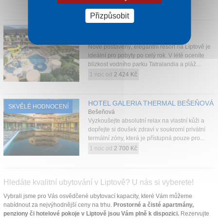
1 noc od
2 099 Kč
Přizpůsobit
LAKE GARDEN TATRALANDIA
Liptovský Mikuláš
Nově postavený, elegantní resort na Liptově je
ideální pro pobyty po celý rok. V létě oceníte
blízkost vodního parku Tatralandia a pláž...
1 noc od
2 424 Kč
HOTEL GALERIA THERMAL BEŠEŇOVÁ
SKVĚLÉ HODNOCENÍ
Bešeňová
Vyzkoušejte absolutní relax na vlastní kůži a
dopřejte si doušek zdraví v soukromí privátní
termální zóny, která je přístupná pouze pro...
1 noc od
2 700 Kč
Hledáte kvalitní ubytování v Liptově? U nás si vyberete!
Vybrali jsme pro Vás osvědčené ubytovací kapacity, které Vám můžeme
nabídnout za nejvýhodnější ceny na trhu.
Prostorné a čisté apartmány,
penziony či hotelové pokoje v Liptově jsou Vám plně k dispozici.
Rezervujte