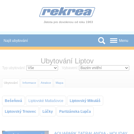
Panel pro správu cookies
Jistota pro dovolenou od roku 1963
Najít ubytování
Menu
Státy
Ubytování Liptov
Slevy a Last Minute
Typ ubytování:
Vybavení:
Autobusové zájezdy
Ubytování
Informace
Atrakce
Mapa
Skupiny a konference
Bešeňová
Liptovské Matiašovce
Liptovský Mikuláš
Novinky
Liptovský Trnovec
Lúčky
Partizánska Ľupča
Atrakce
O nás
AQUAPARK TATRALANDIA - HOLIDAY