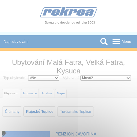
Panel pro správu cookies
Jistota pro dovolenou od roku 1963
Najít ubytování
Menu
Státy
Ubytování Malá Fatra, Velká Fatra,
Slevy a Last Minute
Kysuca
Typ ubytování:
Vybavení:
Autobusové zájezdy
Skupiny a konference
Ubytování
Informace
Atrakce
Mapa
Novinky
Čičmany
Rajecké Teplice
Turčianske Teplice
Atrakce
O nás
PENZION JAVORINA