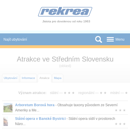
Panel pro správu cookies
Jistota pro dovolenou od roku 1963
Najít ubytování
Menu
Státy
Atrakce ve Středním Slovensku
Slevy a Last Minute
(oblast)
Autobusové zájezdy
Ubytování
Informace
Atrakce
Mapa
Skupiny a konference
Význam atrakce:
státní —
★ ★ ★
regionální —
★ ★
místní —
★
Novinky
Arboretum Borová hora
- Obsahuje taxony původem ze Severní
Ameriky a Me...
★ ★ ★
Atrakce
Státní opera v Banské Bystrici
- Státní opera sídlí v prostorech
Náro...
★ ★ ★
O nás