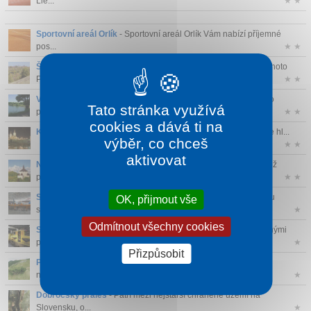
Lie...
★ ★
Sportovní areál Orlík
- Sportovní areál Orlík Vám nabízí příjemné
pos...
★ ★
Štiavnické vrchy
- Nejvýznamnějším turistickým střediskem tohoto
Pohoř...
★ ★
Veľké Richňavské jezero
- Uměle vybudované, bylo vytvořeno
Tato stránka využívá
především...
★ ★
cookies a dává ti na
Katedrála Nejsvětější Trojice
- Katedrála Nejsvětější Trojice je hl...
výběr, co chceš
★ ★
aktivovat
Nový zámek Banská Štiavnica
- Dnes zámek, kdysi strážní věž
protitur...
★ ★
Slovenské poľnohospodárske múzeum v Nitre
- Ve skanzenu
OK, přijmout vše
slovenského ...
★
Odmítnout všechny cookies
Skanzen Bojnice
- Okolí Prievidze vás okouzlí na povrchu různými
přírodn...
★
Přizpůsobit
Přírodní park Suchá Dolina
- Celé území rezervace podléhá
nejpřísněj...
★
Dobročský prales
- Patří mezi nejstarší chráněné území na
Slovensku, o...
★