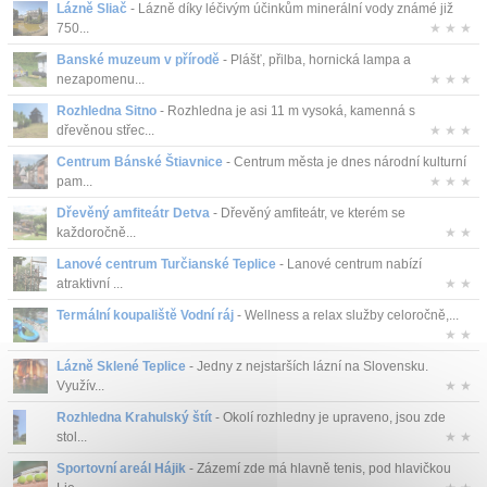
Lázně Sliač
- Lázně díky léčivým účinkům minerální vody známé již
Kontakt
750...
★ ★ ★
Banské muzeum v přírodě
- Plášť, přilba, hornická lampa a
nezapomenu...
★ ★ ★
Rozhledna Sitno
- Rozhledna je asi 11 m vysoká, kamenná s
dřevěnou střec...
★ ★ ★
Centrum Bánské Štiavnice
- Centrum města je dnes národní kulturní
pam...
★ ★ ★
Dřevěný amfiteátr Detva
- Dřevěný amfiteátr, ve kterém se
každoročně...
★ ★
Lanové centrum Turčianské Teplice
- Lanové centrum nabízí
atraktivní ...
★ ★
Termální koupaliště Vodní ráj
- Wellness a relax služby celoročně,...
★ ★
Lázně Sklené Teplice
- Jedny z nejstarších lázní na Slovensku.
Využív...
★ ★
Rozhledna Krahulský štít
- Okolí rozhledny je upraveno, jsou zde
stol...
★ ★
Sportovní areál Hájik
- Zázemí zde má hlavně tenis, pod hlavičkou