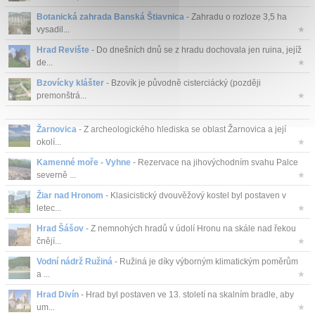
Botanická zahrada Banská Štiavnica
- Zahradu o rozloze 3,5 ha
vysadil...
★
Hrad Revište
- Do dnešních dnů se z hradu dochovala jen ruina, jejíž
de...
★
Bzovícky klášter
- Bzovík je původně cisterciácký (později
premonštrá...
★
Žarnovica
- Z archeologického hlediska se oblast Žarnovica a její
okolí...
★
Kamenné moře - Vyhne
- Rezervace na jihovýchodním svahu Palce
severně ...
★
Žiar nad Hronom
- Klasicistický dvouvěžový kostel byl postaven v
letec...
★
Hrad Šášov
- Z nemnohých hradů v údolí Hronu na skále nad řekou
čnějí...
★
Vodní nádrž Ružiná
- Ružiná je díky výborným klimatickým poměrům
a ...
★
Hrad Divín
- Hrad byl postaven ve 13. století na skalním bradle, aby
um...
★