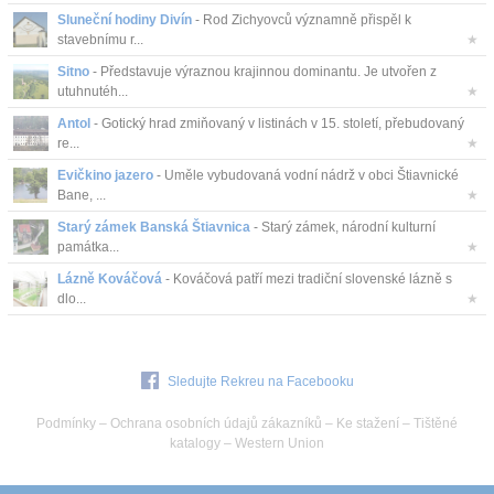
Sluneční hodiny Divín
- Rod Zichyovců významně přispěl k
stavebnímu r...
★
Sitno
- Představuje výraznou krajinnou dominantu. Je utvořen z
utuhnutéh...
★
Antol
- Gotický hrad zmiňovaný v listinách v 15. století, přebudovaný
re...
★
Evičkino jazero
- Uměle vybudovaná vodní nádrž v obci Štiavnické
Bane, ...
★
Starý zámek Banská Štiavnica
- Starý zámek, národní kulturní
památka...
★
Lázně Kováčová
- Kováčová patří mezi tradiční slovenské lázně s
dlo...
★
Sledujte Rekreu na Facebooku
Podmínky
–
Ochrana osobních údajů zákazníků
–
Ke stažení
–
Tištěné
katalogy
–
Western Union