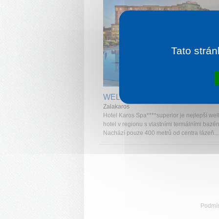
Tato strán
1 noc od
1 
WELLNESS HOTEL KAROS SP
Zalakaros
Hotel Karos Spa****superior je nejlepší wel
hotel v regionu s vlastními termálními bazén
Nachází pouze 400 metrů od centra lázeň...
Podmí