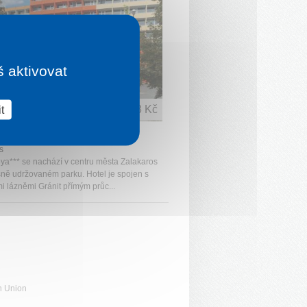
š aktivovat
t
1 noc od
2 108 Kč
L FREYA
s
eya*** se nachází v centru města Zalakaros
sně udržovaném parku. Hotel je spojen s
i lázněmi Gránit přímým průc...
n Union