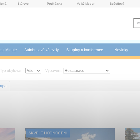
lená
Štúrovo
Podhájska
Velký Meder
Bešeňová
ast Minute
Autobusové zájezdy
Skupiny a konference
Novinky
Typ ubytování:
Vybavení:
apa
SKVĚLÉ HODNOCENÍ