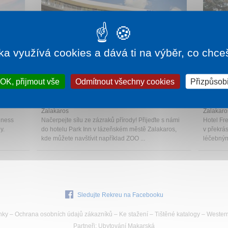
ka využívá cookies a dává ti na výběr, co chce
715 Kč
OK, přijmout vše
Odmítnout všechny cookies
1 noc od
2 070 Kč
Přizpůsobi
A
HOTEL PARK INN
HOTE
Zalakaros
Zalakaro
lness
Načerpejte sílu ze zázraků přírody! Přijeďte s námi
Hotel Fr
y.
do hotelu Park Inn v lázeňském městě Zalakaros,
v překrá
kde můžete navštívit například ZOO ...
léčebným
Sledujte Rekreu na Facebooku
nky
–
Ochrana osobních údajů zákazníků
–
Ke stažení
–
Tištěné katalogy
–
Wester
Partneři
:
Ubytování Makarská