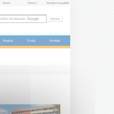
Senec
Patince
Termální koupaliště
Atrakce
O nás
Kontakt