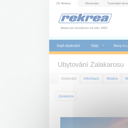
Panel pro správu cookies
CK Rekrea
Slovensko
Tuzemská dovo
Jistota pro dovolenou od roku 1963
Najít ubytování
Státy
Slevy a L
Ubytování Zalakarosu
Ubytování
Informace
Atrakce
M
Zalakaros