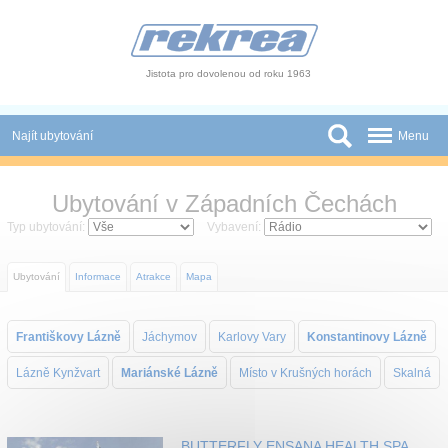
Panel pro správu cookies
Jistota pro dovolenou od roku 1963
Najít ubytování
Menu
Státy
Ubytování v Západních Čechách
Slevy a Last Minute
Typ ubytování:
Vybavení:
Autobusové zájezdy
Ubytování
Informace
Atrakce
Mapa
Skupiny a konference
Františkovy Lázně
Jáchymov
Karlovy Vary
Konstantinovy Lázně
Novinky
Lázně Kynžvart
Mariánské Lázně
Místo v Krušných horách
Skalná
Atrakce
O nás
BUTTERFLY ENSANA HEALTH SPA