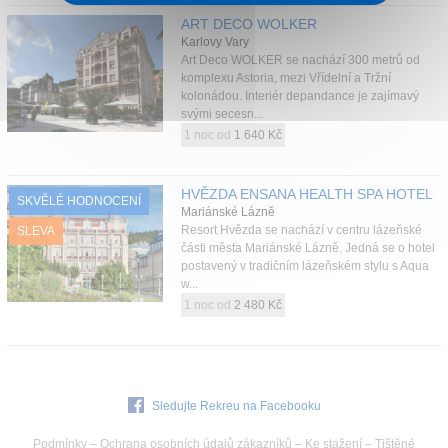
ART DECO WOLKER
Karlovy Vary
Art Deco WOLKER se nachází 300 metrů od
komplexu Astoria, mezi Vřídelní a Tržní
kolonádou. Interiér depandance je zajímavý
svými secesn...
1 noc od
1 640 Kč
HVĚZDA ENSANA HEALTH SPA HOTEL
SKVĚLÉ HODNOCENÍ
Mariánské Lázně
Resort Hvězda se nachází v centru lázeňské
SLEVA
části města Mariánské Lázně. Jedná se o hotel
postavený v tradičním lázeňském stylu s Aqua
w...
1 noc od
2 480 Kč
Sledujte Rekreu na Facebooku
Podmínky
–
Ochrana osobních údajů zákazníků
–
Ke stažení
–
Tištěné