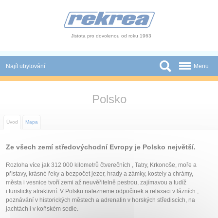
Panel pro správu cookies
Jistota pro dovolenou od roku 1963
Najít ubytování
Menu
Státy
Polsko
Slevy a Last Minute
Úvod
Mapa
Autobusové zájezdy
Ze všech zemí středovýchodní Evropy je Polsko největší.
Skupiny a konference
Rozloha více jak 312 000 kilometrů čtverečních , Tatry, Krkonoše, moře a
Novinky
přístavy, krásné řeky a bezpočet jezer, hrady a zámky, kostely a chrámy,
města i vesnice tvoří zemi až neuvěřitelně pestrou, zajímavou a tudíž
Atrakce
i turisticky atraktivní. V Polsku nalezneme odpočinek a relaxaci v lázních ,
poznávání v historických městech a adrenalin v horských střediscích, na
O nás
jachtách i v koňském sedle.