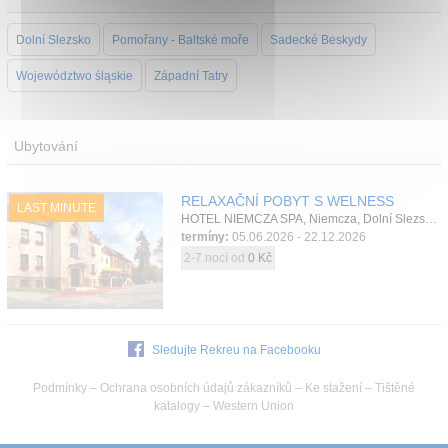
Dolní Slezsko
Pomořany - Baltské moře
Sadecké Beskydy
Województwo śląskie
Západní Tatry
Ubytování
RELAXAČNÍ POBYT S WELNESS
LAST MINUTE
HOTEL NIEMCZA SPA, Niemcza, Dolní Slezsko, Polsko
termíny:
05.06.2026 - 22.12.2026
2-7 nocí od
0 Kč
Sledujte Rekreu na Facebooku
Podmínky
–
Ochrana osobních údajů zákazníků
–
Ke stažení
–
Tištěné
katalogy
–
Western Union