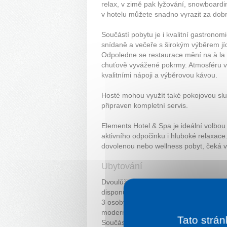
relax, v zimě pak lyžování, snowboardi
v hotelu můžete snadno vyrazit za dobr
Součástí pobytu je i kvalitní gastronom
snídaně a večeře s širokým výběrem jíde
Odpoledne se restaurace mění na à la 
chuťově vyvážené pokrmy. Atmosféru ve
kvalitními nápoji a výběrovou kávou.
Hosté mohou využít také pokojovou služ
připraven kompletní servis.
Elements Hotel & Spa je ideální volbou 
aktivního odpočinku i hluboké relaxace
dovolenou nebo wellness pobyt, čeká v
Ubytování
Dvoulůžkové a jednolůžkové pokoje
De
disponuje
jednou prostornou místnos
3 osoby. Pokoj je vybaven manželskou 
moderního hotelu – klimatizaci, TV, Wi-F
Tato strán
Součástí je koupelna se sprchou, féne