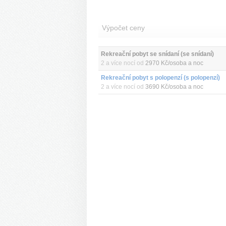
Výpočet ceny
Rekreační pobyt se snídaní (se snídaní)
2 a více nocí od
2970 Kč/osoba a noc
Rekreační pobyt s polopenzí (s polopenzí)
2 a více nocí od
3690 Kč/osoba a noc