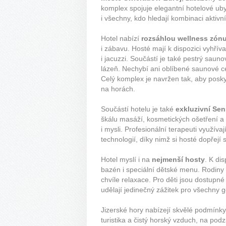
komplex spojuje elegantní hotelové ubyt
i všechny, kdo hledají kombinaci aktivn
Hotel nabízí
rozsáhlou wellness zónu
i zábavu. Hosté mají k dispozici vyhřív
i jacuzzi. Součástí je také pestrý sauno
lázeň. Nechybí ani oblíbené saunové c
Celý komplex je navržen tak, aby posk
na horách.
Součástí hotelu je také
exkluzivní Se
škálu masáží, kosmetických ošetření a
i mysli. Profesionální terapeuti využív
technologií, díky nimž si hosté dopřejí
Hotel myslí i na
nejmenší hosty
. K di
bazén i speciální dětské menu. Rodiny
chvíle relaxace. Pro děti jsou dostupné
udělají jedinečný zážitek pro všechny 
Jizerské hory nabízejí skvělé podmínky p
turistika a čistý horský vzduch, na pod