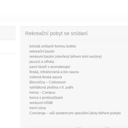
Rekreační pobyt se snídaní
bohatá snídaně formou bufetu
rekreační bazén
venkovní bazén (otevřený během letní sezóny)
jacuzzi a vířivka
parní lázeň s aromaterapií
finská, infračervená a bio sauna
rodinná finská sauna
tělocvična – Colloseum
vyhlídková plošina v 6. patře
herna – Campus
herna s prolézačkami
venkovní hřiště
herní zóna
Concierge – váš asistent pro speciální úkoly během pobytu