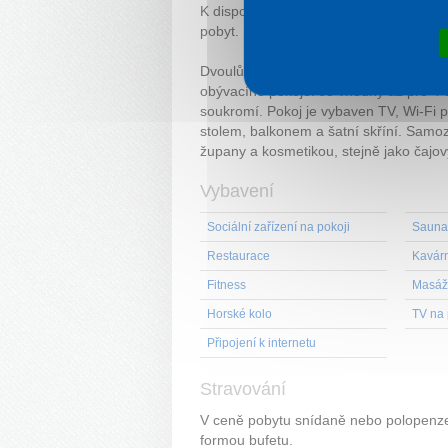
K dispozici je také čajový a kávový ser
pobyt.
Dvoulůžkový pokoj
Superior
s možností
obývacího pokoje. Je vhodný až pro 4 os
soukromí. Pokoj je vybaven TV, Wi-Fi 
stolem, balkonem a šatní skříní. Samoz
župany a kosmetikou, stejně jako čajov
Vybavení
Sociální zařízení na pokoji
Sauna
Restaurace
Kavár
Fitness
Masáž
Horské kolo
TV na 
Připojení k internetu
Stravování
V ceně pobytu snídaně nebo polopenze
formou bufetu.