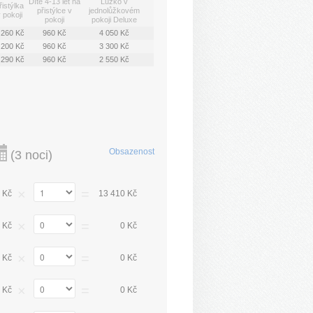
Dítě 4-13 let na
Lůžko v
řistýlka
přistýlce v
jednolůžkovém
 pokoji
pokoji
pokoji Deluxe
 260 Kč
960 Kč
4 050 Kč
 200 Kč
960 Kč
3 300 Kč
 290 Kč
960 Kč
2 550 Kč
Obsazenost
(
3 noci
)
×
=
 Kč
13 410 Kč
×
=
 Kč
0 Kč
×
=
 Kč
0 Kč
×
=
 Kč
0 Kč