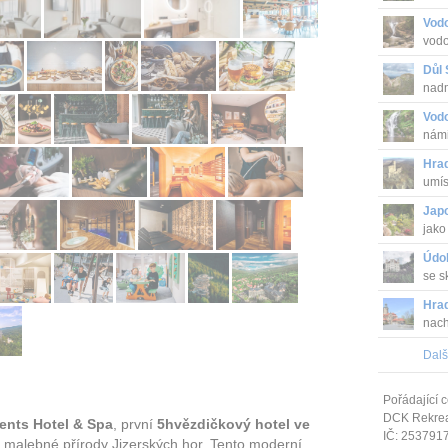
Vodo
vodo
Důl 
nadm
Vod
námi
Hrad
umís
Krko
Jap
jako
Údol
se s
Hra
nach
na j.
Dalš
Pořádající c
DCK Rekrea 
ents Hotel & Spa
, první
5hvězdičkový hotel ve
IČ: 253791
 malebné přírody Jizerských hor. Tento moderní