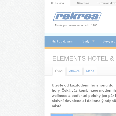
Panel pro správu cookies
CK Rekrea
Slovensko
Tuzemská dovo
Jistota pro dovolenou od roku 1963
Najít ubytování
Státy
Slevy a L
ELEMENTS HOTEL &
Úvod
Atrakce
Mapa
Utečte od každodenního shonu do lu
hory. Čeká vás kombinace moderníh
wellness a perfektní polohy jen pár 
aktivní dovolenou i dokonalý odpoči
místě.