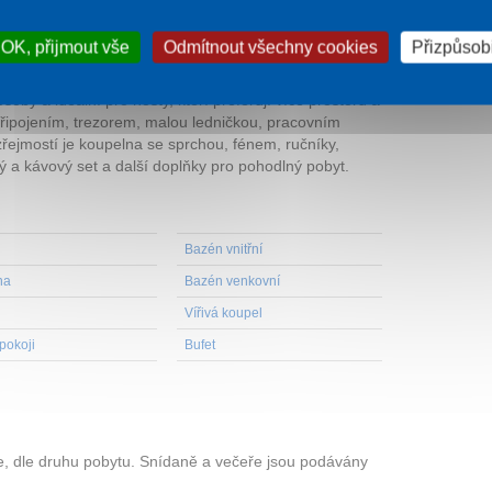
vis, rychlovarná konvice a další doplňky pro pohodlný
OK, přijmout vše
Odmítnout všechny cookies
Přizpůsobi
 přistýlky
se skládá ze dvou místností
– ložnice a
oby a ideální pro hosty, kteří preferují více prostoru a
připojením, trezorem, malou ledničkou, pracovním
řejmostí je koupelna se sprchou, fénem, ručníky,
ý a kávový set a další doplňky pro pohodlný pobyt.
Bazén vnitřní
na
Bazén venkovní
Vířivá koupel
pokoji
Bufet
, dle druhu pobytu. Snídaně a večeře jsou podávány