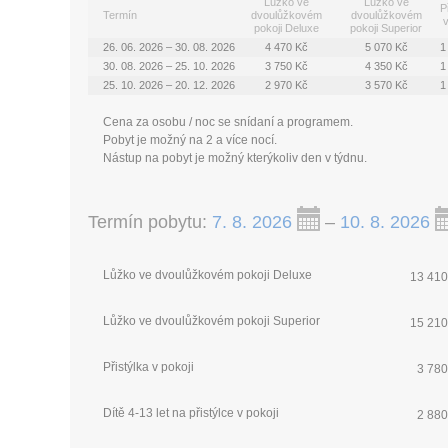
Lůžko ve
Lůžko ve
P
Termín
dvoulůžkovém
dvoulůžkovém
v
pokoji Deluxe
pokoji Superior
26. 06. 2026 – 30. 08. 2026
4 470 Kč
5 070 Kč
1
30. 08. 2026 – 25. 10. 2026
3 750 Kč
4 350 Kč
1
25. 10. 2026 – 20. 12. 2026
2 970 Kč
3 570 Kč
1
Cena za osobu / noc se snídaní a programem.
Pobyt je možný na 2 a více nocí.
Nástup na pobyt je možný kterýkoliv den v týdnu.
Termín pobytu:
7. 8. 2026
–
10. 8. 2026
Lůžko ve dvoulůžkovém pokoji Deluxe
13 410
Lůžko ve dvoulůžkovém pokoji Superior
15 210
Přistýlka v pokoji
3 780
Dítě 4-13 let na přistýlce v pokoji
2 880