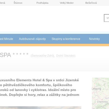
lená
Štúrovo
Podhájska
Velký Meder
Bešeňová
ast Minute
Autobusové zájezdy
Skupiny a konference
Novinky
 SPA
★
★
★
★
★
(
Świeradów Zdrój
,
Dolní Slezsko
)
xusního Elements Hotel & Spa v srdci Jizerské
o pětihvězdičkového komfortu, špičkového
kroků od lanovky i cyklotras. Ideální místo pro
nek. Dopřejte si hory, relax a zážitky na jednom