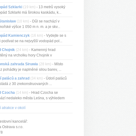
pád Szklarki
(19 km)
- 13 metrů vysoký
pád Szklarki má širokou kaskádu, k...
Stanisław
(10 km)
- Důl se nachází v
ořské výšce 1 050 m n. m. a je skv...
opád Kamienczyk
(16 km)
- Vydejte se s
 podívat se na nejvyšší vodopád pol...
 Chojnik
(24 km)
- Kamenný hrad
těný na vrcholku hory Chojnik v
noších...
onská zahrada Siruwia
(28 km)
- Místo
 z pohádky je naplněné silou barev, ...
í paláců a zahrad
(34 km)
- Údolí paláců
kládá z 30 zrekonstruovaných ...
d Czocha
(14 km)
- Hrad Czocha se
ází nedaleko města Leśna, s výhledem
..
í atrakce v okolí
estovní kancelář:
Ostrava s.r.o.
78