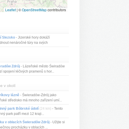
Leaflet
|
©
OpenStreetMap
contributors
í Slezsko
- Jizerské hory dokáží
dnout nenáročné túry na svých
vnanýc...
eradów Zdrój
- Lázeňské město Świradów
zí spojení léčivých pramenů s hor...
e v okolí
íkovy lázně
- Świeradów-Zdrój jako
ňské středisko má mnoho zařízení umí...
inný park Bóbrské údolí
(24 km)
- Tento
nný park patří mezi 12 kraji...
ka v oblacích Świeradów Zdrój
- Užijte si
nečnou procházku v oblacích ...