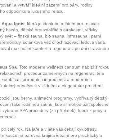
ování a vytváří ideální zázemí pro páry, rodiny
ího odpočinku a luxusního relaxu.
 Aqua Ignis
, která je ideálním místem pro relaxaci
aný bazén, dětské brouzdaliště s atrakcemi, vířivky
vý svět – finská sauna, bio sauna, infrasauna i parní
eremoniály, solanková věž či ochlazovací ledová vana.
ytoval maximální komfort a regeneraci po dni stráveném
nsus Spa
. Toto moderní wellness centrum nabízí širokou
 relaxačních procedur zaměřených na regeneraci těla
ají kombinaci přírodních ingrediencí a moderních
 skutečný odpočinek v klidném a elegantním prostředí.
spozici jsou herny, animační programy, vyhřívaný dětský
 ocení také rodinnou saunu, kde si mohou užít společné
 i vybrané SPA procedury (za příplatek), které z pobytu
generace.
o celý rok. Na jaře a v létě vás čekají cyklotrasy,
zim kouzelná barevná krajina ideální pro procházky a