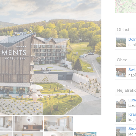
Oblast
Doln
nabí
zaro
Obec
Świ
nabí
Nej atrakc
Ludv
láze
Kraj
kraji
Stez
jedi