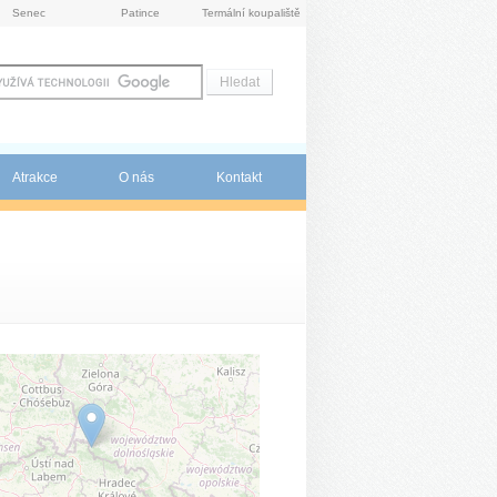
Senec
Patince
Termální koupaliště
Atrakce
O nás
Kontakt