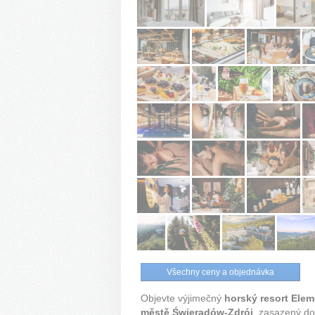
Všechny ceny a objednávka
Objevte výjimečný
horský resort Elem
městě Świeradów-Zdrój
, zasazený do