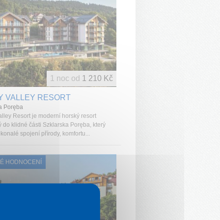
1 noc od
1 210 Kč
Y VALLEY RESORT
a Poręba
lley Resort je moderní horský resort
 do klidné části Szklarska Poręba, který
konalé spojení přírody, komfortu...
É HODNOCENÍ