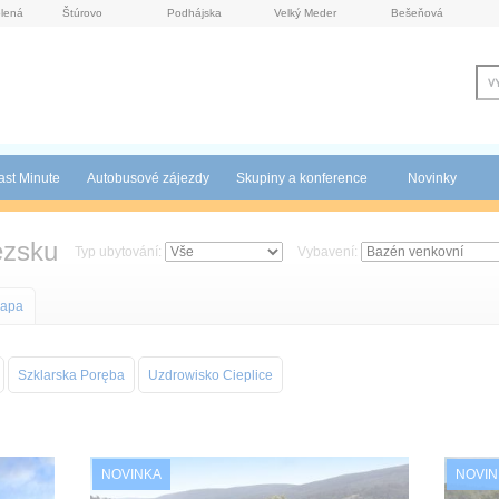
lená
Štúrovo
Podhájska
Velký Meder
Bešeňová
ast Minute
Autobusové zájezdy
Skupiny a konference
Novinky
ezsku
Typ ubytování:
Vybavení:
apa
Szklarska Poręba
Uzdrowisko Cieplice
NOVINKA
NOVIN