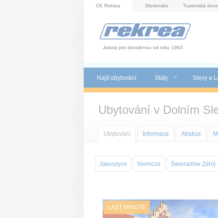
Panel pro správu cookies
CK Rekrea
Slovensko
Tuzemská dovo
Jistota pro dovolenou od roku 1963
Najít ubytování
Státy
Slevy a L
Ubytování v Dolním Sl
Ubytování
Informace
Atrakce
M
Jakuszyce
Niemcza
Świeradów Zdrój
LAST MINUTE