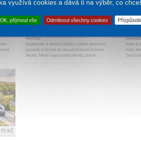
ka využívá cookies a dává ti na výběr, co chce
310 Kč
OK, přijmout vše
Odmítnout všechny cookies
1 noc od
1 630 Kč
Přizpůsobi
SORT
HOTEL NIEMCZA SPA
HOTEL
Niemcza
Świerad
sort
Naplánujte si wellnes pobyt u našich severních
Hotel & 
larské
sousedů a nechte se okouzlit krásami Dolního
hotel, kt
Slezka. Místní krajina plná přírody, zeleně...
Zaručeně
970 Kč