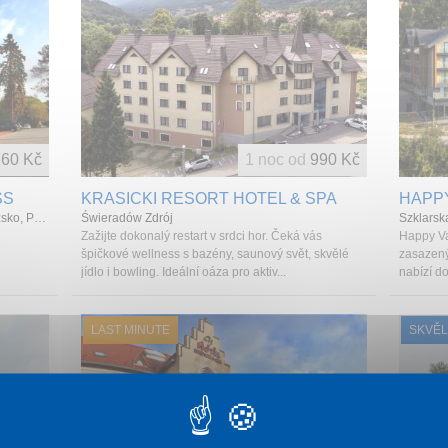
260 Kč
1 noc od
990 Kč
SS
KRASICKI RESORT HOTEL & SPA
HAPP
HOTEL NIEMCZA SPA, Niemcza, Dolní Slezsko, Polsko
Świeradów Zdrój
Szklarsk
Zažijte dokonalý restart v srdci hor. Čeká vás
Happy Va
špičkové wellness s bazény, saunový svět, skvělé
zasazený
jídlo i bowling. Ideální oáza pro aktiv...
nabízí do
LAST MINUTE
SKVĚL