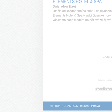
ELEMENTS HOTEL & SPA
Świeradów Zdrój
Utečte od každodenního shonu do luxusní
Elements Hotel & Spa v srdci Jizerské hory
vás kombinace moderního pětihvězdičkovéh
Podmí
Pobyty realiz
© 2005 – 2026 DCK Rekrea Ostrava