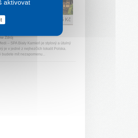
š aktivovat
t
1 noc od
1 645 Kč
 BIAŁY KAMIEŃ
ów Zdrój
Medi – SPA Biały Kamień je stylový a útulný
erý je v jedné z nejhezčích lokalit Polska.
 budete mít nezapomenu...