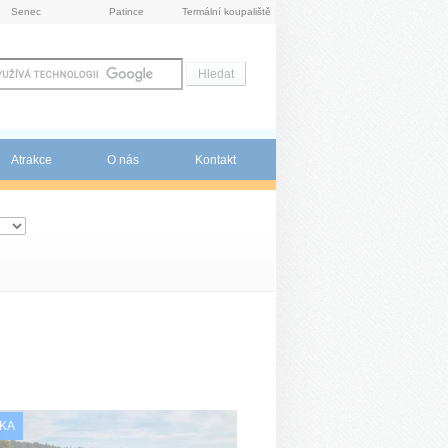
Senec
Patince
Termální koupaliště
Atrakce
O nás
Kontakt
KA