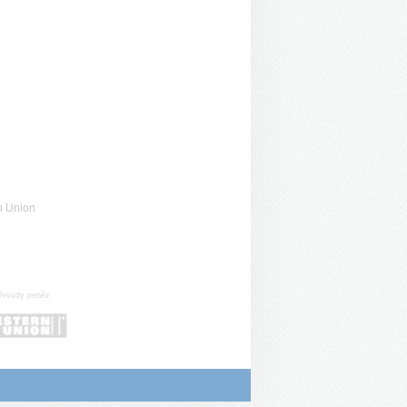
n Union
řevody peněz