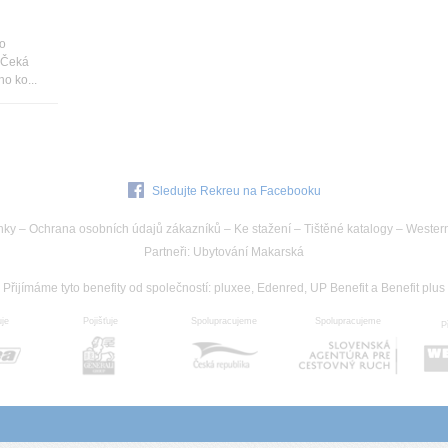
ho
. Čeká
o ko...
Sledujte Rekreu na Facebooku
nky
–
Ochrana osobních údajů zákazníků
–
Ke stažení
–
Tištěné katalogy
–
Wester
Partneři
:
Ubytování Makarská
Přijímáme tyto benefity od společností
:
pluxee, Edenred, UP Benefit a Benefit plus
uje
Spolupracujeme
Pojišťuje
Spolupracujeme
P