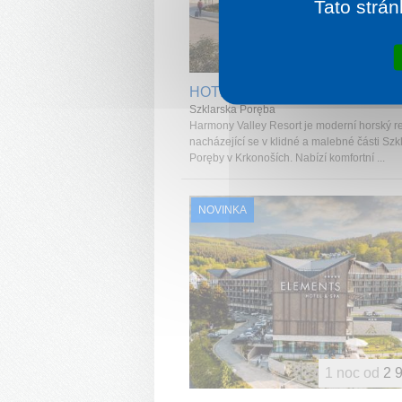
Tato strán
1 noc od
1 
HOTEL HARMONY VALLEY RE
Szklarska Poręba
Harmony Valley Resort je moderní horský re
nacházející se v klidné a malebné části Szk
Poręby v Krkonoších. Nabízí komfortní ...
NOVINKA
1 noc od
2 