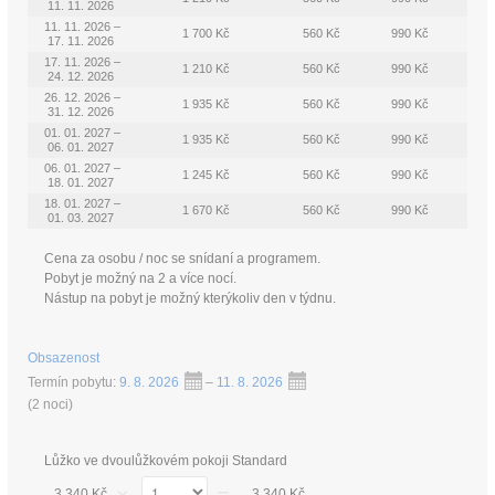
11. 11. 2026
11. 11. 2026 –
1 700 Kč
560 Kč
990 Kč
17. 11. 2026
17. 11. 2026 –
1 210 Kč
560 Kč
990 Kč
24. 12. 2026
26. 12. 2026 –
1 935 Kč
560 Kč
990 Kč
31. 12. 2026
01. 01. 2027 –
1 935 Kč
560 Kč
990 Kč
06. 01. 2027
06. 01. 2027 –
1 245 Kč
560 Kč
990 Kč
18. 01. 2027
18. 01. 2027 –
1 670 Kč
560 Kč
990 Kč
01. 03. 2027
Cena za osobu / noc se snídaní a programem.
Pobyt je možný na 2 a více nocí.
Nástup na pobyt je možný kterýkoliv den v týdnu.
Obsazenost
Termín pobytu:
9. 8. 2026
–
11. 8. 2026
(
2 noci
)
Lůžko ve dvoulůžkovém pokoji Standard
3 340 Kč
3 340 Kč