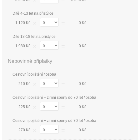
×
=
Dítě 4-13 let na přistýlce
×
=
1 120 Kč
0 Kč
Dítě 13-18 let na přistýlce
×
=
1 980 Kč
0 Kč
Nepovinné příplatky
Cestovní pojištění / osoba
×
=
210 Kč
0 Kč
Cestovní pojištění + zimní sporty do 70 let / osoba
×
=
225 Kč
0 Kč
Cestovní pojištění + zimní sporty od 70 let / osoba
×
=
270 Kč
0 Kč