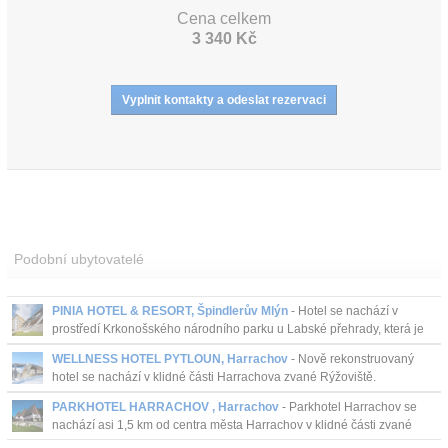
Cena celkem
3 340 Kč
Podobní ubytovatelé
PINIA HOTEL & RESORT, Špindlerův Mlýn
- Hotel se nachází v
prostředí Krkonošského národního parku u Labské přehrady, která je
nejvýše položenou přehradou na Labi, v nadmořské ...
WELLNESS HOTEL PYTLOUN, Harrachov
- Nově rekonstruovaný
hotel se nachází v klidné části Harrachova zvané Rýžoviště.
PARKHOTEL HARRACHOV , Harrachov
- Parkhotel Harrachov se
nachází asi 1,5 km od centra města Harrachov v klidné části zvané
Rýžoviště. Je ideální volbou rodinné dovolené ...