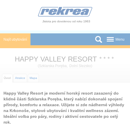
Panel pro správu cookies
Jistota pro dovolenou od roku 1963
Najít ubytování
Menu
Státy
HAPPY VALLEY RESORT
★
★
★
★
Slevy a Last Minute
(
Szklarska Poręba
,
Dolní Slezsko
)
Autobusové zájezdy
Úvod
Atrakce
Mapa
Skupiny a konference
Happy Valley Resort je moderní horský resort zasazený do
klidné části Szklarska Poręba, který nabízí dokonalé spojení
Novinky
přírody, komfortu a relaxace. Užijete si zde nádherné výhledy
na Krkonoše, stylové ubytování i kvalitní wellness zázemí.
Atrakce
Ideální volba pro páry, rodiny i aktivní cestovatele po celý
rok.
O nás