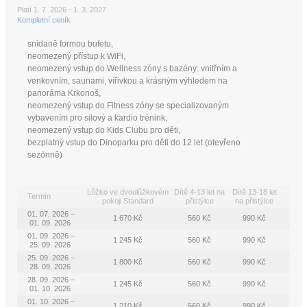
Platí 1. 7. 2026 - 1. 3. 2027
Kompletní ceník
snídaně formou bufetu,
neomezený přístup k WiFi,
neomezený vstup do Wellness zóny s bazény: vnitřním a
venkovním, saunami, vířivkou a krásným výhledem na
panoráma Krkonoš,
neomezený vstup do Fitness zóny se specializovaným
vybavením pro silový a kardio trénink,
neomezený vstup do Kids Clubu pro děti,
bezplatný vstup do Dinoparku pro děti do 12 let (otevřeno
sezónně)
Lůžko ve dvoulůžkovém
Dítě 4-13 let na
Dítě 13-18 let
Termín
pokoji Standard
přistýlce
na přistýlce
01. 07. 2026 –
1 670 Kč
560 Kč
990 Kč
01. 09. 2026
01. 09. 2026 –
1 245 Kč
560 Kč
990 Kč
25. 09. 2026
25. 09. 2026 –
1 800 Kč
560 Kč
990 Kč
28. 09. 2026
28. 09. 2026 –
1 245 Kč
560 Kč
990 Kč
01. 10. 2026
01. 10. 2026 –
1 210 Kč
560 Kč
990 Kč