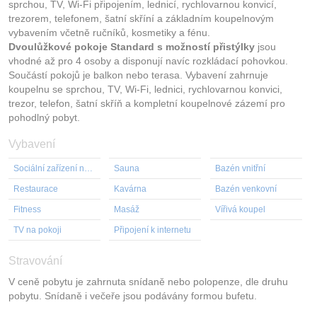
sprchou, TV, Wi-Fi připojením, lednicí, rychlovarnou konvicí,
trezorem, telefonem, šatní skříní a základním koupelnovým
vybavením včetně ručníků, kosmetiky a fénu.
Dvoulůžkové pokoje Standard s možností přistýlky
jsou
vhodné až pro 4 osoby a disponují navíc rozkládací pohovkou.
Součástí pokojů je balkon nebo terasa. Vybavení zahrnuje
koupelnu se sprchou, TV, Wi-Fi, lednici, rychlovarnou konvici,
trezor, telefon, šatní skříň a kompletní koupelnové zázemí pro
pohodlný pobyt.
Vybavení
Sociální zařízení na pokoji
Sauna
Bazén vnitřní
Restaurace
Kavárna
Bazén venkovní
Fitness
Masáž
Vířivá koupel
TV na pokoji
Připojení k internetu
Stravování
V ceně pobytu je zahrnuta snídaně nebo polopenze, dle druhu
pobytu. Snídaně i večeře jsou podávány formou bufetu.