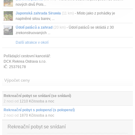
nových divů Pols...
Japonská zahrada Siruwia
(11 km)
- Místo jako z pohádky je
naplněné silou barev, ...
Údolí paláců a zahrad
(20 km)
- Údolí paláců se skládá z 30
zrekonstruovaných ...
Další atrakce v okolí
Pořádající cestovní kancelář:
DCK Rekrea Ostrava s.r.o.
IČ: 25379178
Výpočet ceny
Rekreační pobyt se snídaní (se snídaní)
2 noci od
1210 Kč/osoba a noc
Rekreační pobyt s polopenzí (s polopenzí)
2 noci od
1870 Kč/osoba a noc
Rekreační pobyt se snídaní