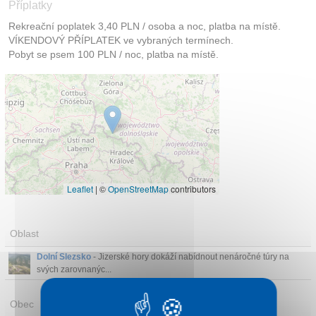
Příplatky
Rekreační poplatek 3,40 PLN / osoba a noc, platba na místě.
VÍKENDOVÝ PŘÍPLATEK ve vybraných termínech.
Pobyt se psem 100 PLN / noc, platba na místě.
Leaflet
|
©
OpenStreetMap
contributors
Oblast
Dolní Slezsko
- Jizerské hory dokáží nabídnout nenáročné túry na
svých zarovnanýc...
Obec