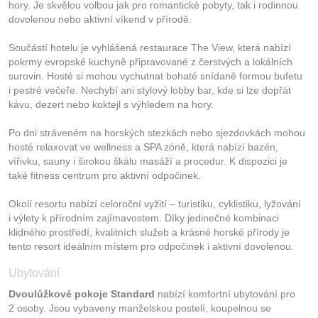
hory. Je skvělou volbou jak pro romantické pobyty, tak i rodinnou
dovolenou nebo aktivní víkend v přírodě.
Součástí hotelu je vyhlášená restaurace The View, která nabízí
pokrmy evropské kuchyně připravované z čerstvých a lokálních
surovin. Hosté si mohou vychutnat bohaté snídaně formou bufetu
i pestré večeře. Nechybí ani stylový lobby bar, kde si lze dopřát
kávu, dezert nebo koktejl s výhledem na hory.
Po dni stráveném na horských stezkách nebo sjezdovkách mohou
hosté relaxovat ve wellness a SPA zóně, která nabízí bazén,
vířivku, sauny i širokou škálu masáží a procedur. K dispozici je
také fitness centrum pro aktivní odpočinek.
Okolí resortu nabízí celoroční vyžití – turistiku, cyklistiku, lyžování
i výlety k přírodním zajímavostem. Díky jedinečné kombinaci
klidného prostředí, kvalitních služeb a krásné horské přírody je
tento resort ideálním místem pro odpočinek i aktivní dovolenou.
Ubytování
Dvoulůžkové pokoje Standard
nabízí komfortní ubytování pro
2 osoby. Jsou vybaveny manželskou postelí, koupelnou se