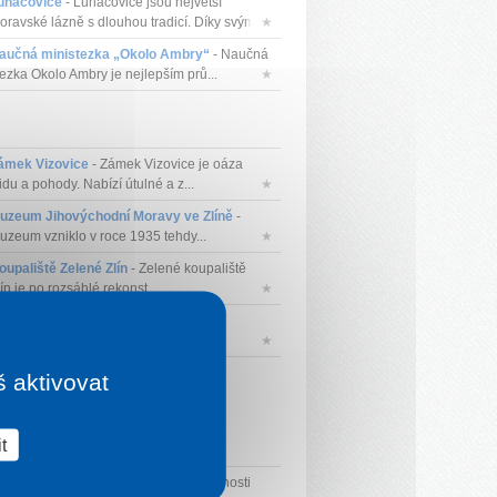
uhačovice
- Luhačovice jsou největší
oravské lázně s dlouhou tradicí. Díky svým...
★
aučná ministezka „Okolo Ambry“
- Naučná
tezka Okolo Ambry je nejlepším prů...
★
ámek Vizovice
- Zámek Vizovice je oáza
idu a pohody. Nabízí útulné a z...
★
uzeum Jihovýchodní Moravy ve Zlíně
-
uzeum vzniklo v roce 1935 tehdy...
★
oupaliště Zelené Zlín
- Zelené koupaliště
ín je po rozsáhlé rekonst...
★
rad Malenovice
- Hrad Malenovice
cházející ze 14. století patří k nejvý...
★
š aktivovat
t
aťův kanál
- Baťův kanál je v současnosti