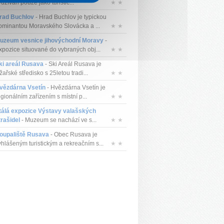
užíván pouze jako turistic...
★ ★
rad Buchlov
- Hrad Buchlov je typickou
ominantou Moravského Slovácka a ...
★ ★
uzeum vesnice jihovýchodní Moravy
-
xpozice situované do vybraných obj...
★ ★
ki areál Rusava
- Ski Areál Rusava je
žařské středisko s 25letou tradi...
★ ★
vězdárna Vsetín
- Hvězdárna Vsetín je
egionálním zařízením s místní p...
★ ★
tálá expozice Výstavy valašských
trašidel
- Muzeum se nachází ve s...
★ ★
oupaliště Rusava
- Obec Rusava je
yhlášeným turistickým a rekreačním s...
★ ★