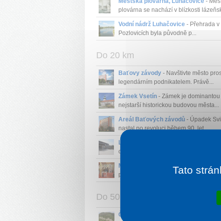
Městská plovárna, Luhačovice
- Měs
plovárna se nachází v blízkosti lázeňsk
Vodní nádrž Luhačovice
- Přehrada v 
Pozlovicích byla původně p...
Do 20 km
Baťovy závody
- Navštivte město pros
legendárním podnikatelem. Právě...
Zámek Vsetín
- Zámek je dominantou
nejstarší historickou budovou města...
Areál Baťových závodů
- Úpadek Svi
nastal po revoluci během 90. let...
Lázně Zlín
- Sportovní využití pro jedin
celou rodinu....
Muzeum lidových pálenic
- Oblast
Tato strán
podomácké výroby pálenek ve vesnick
Do 50 km
Čertovy skály
- Čertovy skály chráně