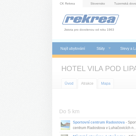
Panel pro správu cookies
CK Rekrea
Slovensko
Tuzemská dovo
Jistota pro dovolenou od roku 1963
Najít ubytování
Státy
Slevy a L
HOTEL VILA POD LIP
Úvod
Atrakce
Mapa
Do 5 km
Sportovní centrum Radostova
- Spor
centrum Radostova v Luhačovicích n..