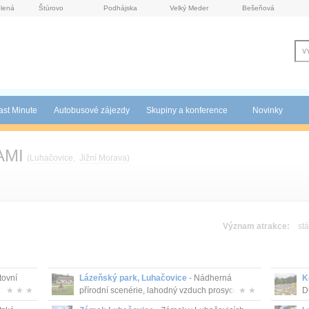
lená
Štúrovo
Podhájska
Velký Meder
Bešeňová
ast Minute
Autobusové zájezdy
Skupiny a konference
Novinky
AMI
(
Luhačovice
,
Jižní Morava
)
Význam atrakce:
stá
tovní
Lázeňský park, Luhačovice
- Nádherná
K
.
★ ★ ★
přírodní scenérie, lahodný vzduch prosyce...
★ ★
D