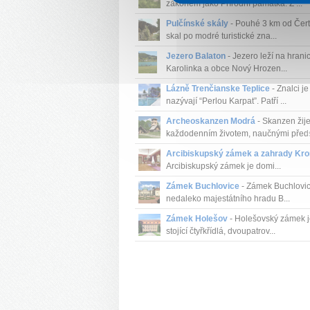
zákonem jako Přírodní památka. Z ...
Pulčínské skály
- Pouhé 3 km od Čer
skal po modré turistické zna...
Jezero Balaton
- Jezero leží na hrani
Karolinka a obce Nový Hrozen...
Lázně Trenčianske Teplice
- Znalci je
nazývají “Perlou Karpat”. Patří ...
Archeoskanzen Modrá
- Skanzen žij
každodenním životem, naučnými předst
Arcibiskupský zámek a zahrady Kro
Arcibiskupský zámek je domi...
Zámek Buchlovice
- Zámek Buchlovice
nedaleko majestátního hradu B...
Zámek Holešov
- Holešovský zámek j
stojící čtyřkřídlá, dvoupatrov...