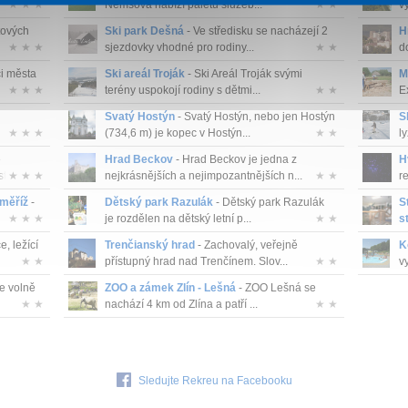
★ ★ ★
Nemšová nabízí paletu služeb...
★ ★
vy
tových
Ski park Dešná
- Ve středisku se nacházejí 2
H
★ ★ ★
sjezdovky vhodné pro rodiny...
★ ★
d
ci města
Ski areál Troják
- Ski Areál Troják svými
M
★ ★ ★
terény uspokojí rodiny s dětmi...
★ ★
E
Svatý Hostýn
- Svatý Hostýn, nebo jen Hostýn
S
★ ★ ★
(734,6 m) je kopec v Hostýn...
★ ★
ly
e
Hrad Beckov
- Hrad Beckov je jedna z
H
av...
★ ★ ★
nejkrásnějších a nejimpozantnějších n...
★ ★
r
měříž
-
Dětský park Razulák
- Dětský park Razulák
S
★ ★ ★
je rozdělen na dětský letní p...
★ ★
s
, ležící
Trenčianský hrad
- Zachovalý, veřejně
K
★ ★
přístupný hrad nad Trenčínem. Slov...
★ ★
v
e volně
ZOO a zámek Zlín - Lešná
- ZOO Lešná se
★ ★
nachází 4 km od Zlína a patří ...
★ ★
Sledujte Rekreu na Facebooku