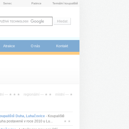
Senec
Patince
Termální koupaliště
Atrakce
O nás
Kontakt
tní —
★ ★ ★
regionální —
★ ★
místní —
★
oupaliště Duha, Luhačovice
- Koupaliště
uha postavené v roce 2010 u Lu...
★ ★