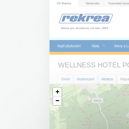
Panel pro správu cookies
CK Rekrea
Slovensko
Tuzemská dovo
Jistota pro dovolenou od roku 1963
Najít ubytování
Státy
Slevy a L
WELLNESS HOTEL 
Úvod
Hodnocení
Atrakce
Map
+
−