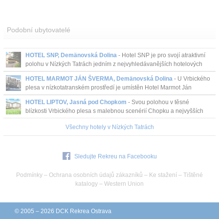
Podobní ubytovatelé
HOTEL SNP, Demänovská Dolina
- Hotel SNP je pro svojí atraktivní
polohu v Nízkých Tatrách jedním z nejvyhledávanějších hotelových
zařízení.
HOTEL MARMOT JÁN ŠVERMA, Demänovská Dolina
- U Vrbického
plesa v nízkotatranském prostředí je umístěn Hotel Marmot Ján
Šverma, v blízkosti stanice kabinové lanovky.
HOTEL LIPTOV, Jasná pod Chopkom
- Svou polohou v těsné
blízkosti Vrbického plesa s malebnou scenérií Chopku a nejvyšších
vrcholů Nízkých Tater nabízí ideální výchozí poz...
Všechny hotely v Nízkých Tatrách
Sledujte Rekreu na Facebooku
Podmínky
–
Ochrana osobních údajů zákazníků
–
Ke stažení
–
Tištěné
katalogy
–
Western Union
© 2005 – 2026 DCK Rekrea Ostrava