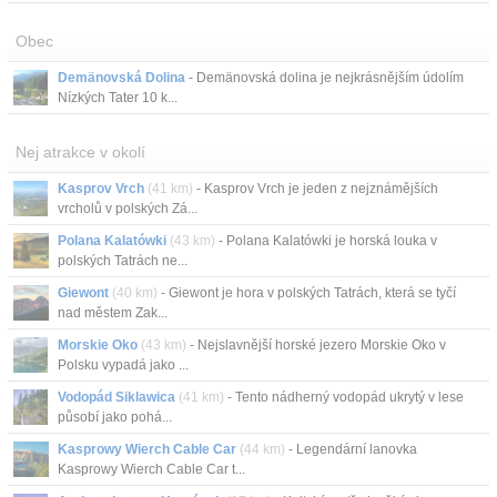
Obec
Demänovská Dolina
- Demänovská dolina je nejkrásnějším údolím
Nízkých Tater 10 k...
Nej atrakce v okolí
Kasprov Vrch
(41 km)
- Kasprov Vrch je jeden z nejznámějších
vrcholů v polských Zá...
Polana Kalatówki
(43 km)
- Polana Kalatówki je horská louka v
polských Tatrách ne...
Giewont
(40 km)
- Giewont je hora v polských Tatrách, která se tyčí
nad městem Zak...
Morskie Oko
(43 km)
- Nejslavnější horské jezero Morskie Oko v
Polsku vypadá jako ...
Vodopád Siklawica
(41 km)
- Tento nádherný vodopád ukrytý v lese
působí jako pohá...
Kasprowy Wierch Cable Car
(44 km)
- Legendární lanovka
Kasprowy Wierch Cable Car t...