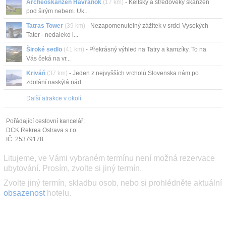
Archeoskanzen Havránok
(17 km)
- Keltský a středověký skanzen
pod širým nebem. Uk...
Tatras Tower
(39 km)
- Nezapomenutelný zážitek v srdci Vysokých
Tater - nedaleko i...
Široké sedlo
(41 km)
- Překrásný výhled na Tatry a kamzíky. To na
Vás čeká na vr...
Kriváň
(37 km)
- Jeden z nejvyšších vrcholů Slovenska nám po
zdolání naskýtá nád...
Další atrakce v okolí
Pořádající cestovní kancelář:
DCK Rekrea Ostrava s.r.o.
IČ: 25379178
Litujeme, ve Vámi vybraném termínu není možná rezervace
ubytování. Prosím, zvolte si jiný termín.
Zvolte jiný termín, skladbu osob, nebo si prohlédněte aktuální
obsazenost
hotelu.