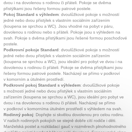
dvou i na dovolenou s rodinou či přáteli. Pokoje se dvěma
přistýlkami jsou řešeny formou patrové postele.
Pokoj Standard s výhledem
: dvoulůžkové pokoje s možností
jedné nebo dvou přistýlek s vlastním sociálním zařízením
(koupena se sprchou a WC). Jsou vhodné na pobyt v páru,
dovolenou s rodinou nebo s přáteli. Pokoje jsou s výhledem na
svah. Pokoje s dvěma přistýlkami jsou řešené formou poschoďové
postele.
Podkrovní pokoje Standard
: dvoulůžkové pokoje s možností
jedné nebo dvou přistýlek s vlastním sociálním zařízením
(koupena se sprchou a WC), jsou ideální pro pobyt ve dvou i na
dovolenou s rodinou či přáteli. Pokoje se dvěma přistýlkami jsou
řešeny formou patrové postele. Nacházejí se přímo v podkroví
v komorním a útulném prostředí.
Podkrovní pokoj Standard s výhledem
: dvoulůžkové pokoje
s možností jedné nebo dvou přistýlek s vlastním sociálním
zařízením (koupena se sprchou a WC), jsou ideální pro pobyt ve
dvou i na dovolenou s rodinou či přáteli. Nacházejí se přímo
v podkroví v komorníma útulném prostředí s výhledem na svah.
Rodinný pokoj
: Dopřejte si skvělou dovolenou pro celou rodinu.
V našich rodinných pokojích se stejně dobře cítí rodiče i děti.
Manželská postel a rozkládací gauč v rozměrech plnohodnotného