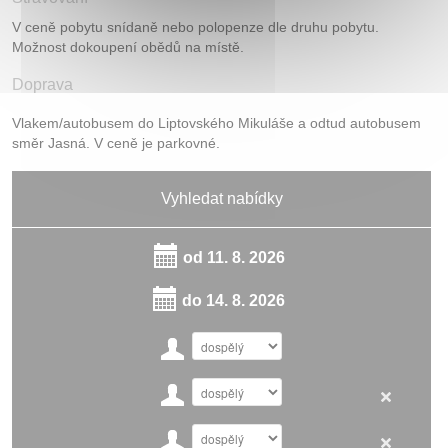
V ceně pobytu snídaně nebo polopenze dle druhu pobytu.
Možnost dokoupení obědů na místě.
Doprava
Vlakem/autobusem do Liptovského Mikuláše a odtud autobusem
směr Jasná. V ceně je parkovné.
Vyhledat nabídky
od
11. 8. 2026
do
14. 8. 2026