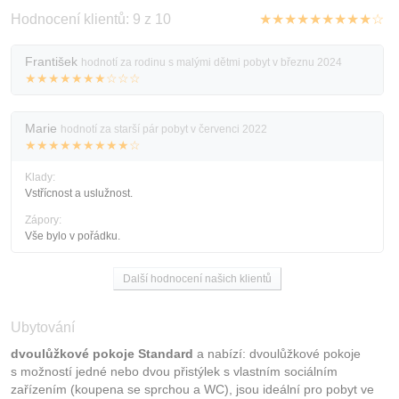
Hodnocení klientů: 9 z 10
★★★★★★★★★☆
František
hodnotí za rodinu s malými dětmi pobyt v březnu 2024
★★★★★★★☆☆☆
Marie
hodnotí za starší pár pobyt v červenci 2022
★★★★★★★★★☆
Klady:
Vstřícnost a uslužnost.
Zápory:
Vše bylo v pořádku.
Další hodnocení našich klientů
Ubytování
dvoulůžkové pokoje Standard
a nabízí: dvoulůžkové pokoje
s možností jedné nebo dvou přistýlek s vlastním sociálním
zařízením (koupena se sprchou a WC), jsou ideální pro pobyt ve