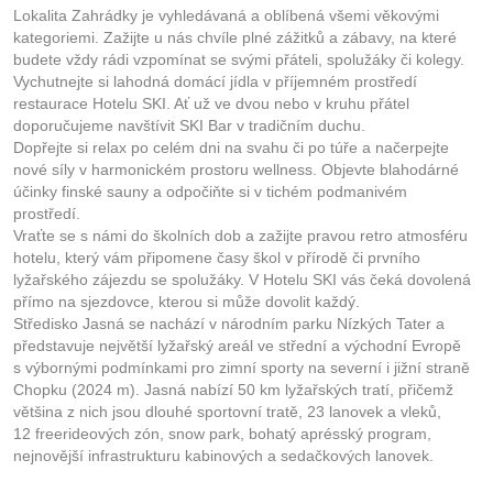
Lokalita Zahrádky je vyhledávaná a oblíbená všemi věkovými
kategoriemi. Zažijte u nás chvíle plné zážitků a zábavy, na které
budete vždy rádi vzpomínat se svými přáteli, spolužáky či kolegy.
Vychutnejte si lahodná domácí jídla v příjemném prostředí
restaurace Hotelu SKI. Ať už ve dvou nebo v kruhu přátel
doporučujeme navštívit SKI Bar v tradičním duchu.
Dopřejte si relax po celém dni na svahu či po túře a načerpejte
nové síly v harmonickém prostoru wellness. Objevte blahodárné
účinky finské sauny a odpočiňte si v tichém podmanivém
prostředí.
Vraťte se s námi do školních dob a zažijte pravou retro atmosféru
hotelu, který vám připomene časy škol v přírodě či prvního
lyžařského zájezdu se spolužáky. V Hotelu SKI vás čeká dovolená
přímo na sjezdovce, kterou si může dovolit každý.
Středisko Jasná se nachází v národním parku Nízkých Tater a
představuje největší lyžařský areál ve střední a východní Evropě
s výbornými podmínkami pro zimní sporty na severní i jižní straně
Chopku (2024 m). Jasná nabízí 50 km lyžařských tratí, přičemž
většina z nich jsou dlouhé sportovní tratě, 23 lanovek a vleků,
12 freerideových zón, snow park, bohatý aprésský program,
nejnovější infrastrukturu kabinových a sedačkových lanovek.