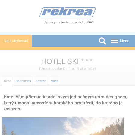
Panel pro správu cookies
Jistota pro dovolenou od roku 1963
Najít ubytování
Menu
Státy
HOTEL SKI
★
★
★
Slevy a Last Minute
(
Demänovská Dolina
,
Nízké Tatry
)
Autobusové zájezdy
Úvod
Hodnocení
Atrakce
Mapa
Skupiny a konference
Hotel Vám přiroste k srdci svým jedinečným retro designem,
který umocní atmosféru horského prostředí, do kterého je
Novinky
zasazen.
Atrakce
O nás