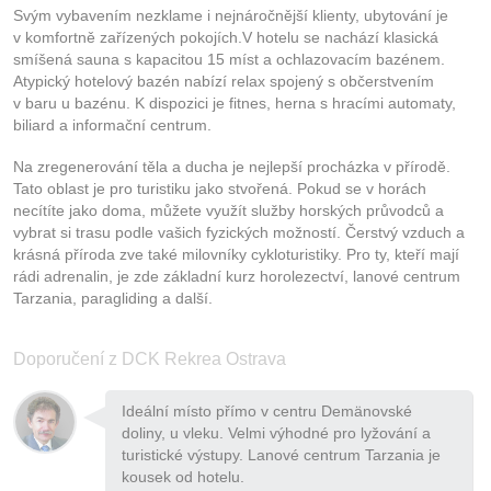
Svým vybavením nezklame i nejnáročnější klienty, ubytování je
v komfortně zařízených pokojích.V hotelu se nachází klasická
smíšená sauna s kapacitou 15 míst a ochlazovacím bazénem.
Atypický hotelový bazén nabízí relax spojený s občerstvením
v baru u bazénu. K dispozici je fitnes, herna s hracími automaty,
biliard a informační centrum.
Na zregenerování těla a ducha je nejlepší procházka v přírodě.
Tato oblast je pro turistiku jako stvořená. Pokud se v horách
necítíte jako doma, můžete využít služby horských průvodců a
vybrat si trasu podle vašich fyzických možností. Čerstvý vzduch a
krásná příroda zve také milovníky cykloturistiky. Pro ty, kteří mají
rádi adrenalin, je zde základní kurz horolezectví, lanové centrum
Tarzania, paragliding a další.
Doporučení z DCK Rekrea Ostrava
Ideální místo přímo v centru Demänovské
doliny, u vleku. Velmi výhodné pro lyžování a
turistické výstupy. Lanové centrum Tarzania je
kousek od hotelu.