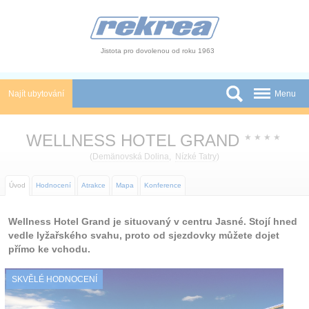
Panel pro správu cookies
Jistota pro dovolenou od roku 1963
Najít ubytování
Menu
Státy
WELLNESS HOTEL GRAND
★
★
★
★
Slevy a Last Minute
(
Demänovská Dolina
,
Nízké Tatry
)
Autobusové zájezdy
Úvod
Hodnocení
Atrakce
Mapa
Konference
Skupiny a konference
Wellness Hotel Grand je situovaný v centru Jasné. Stojí hned
vedle lyžařského svahu, proto od sjezdovky můžete dojet
Novinky
přímo ke vchodu.
Atrakce
SKVĚLÉ HODNOCENÍ
O nás