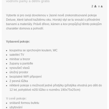
vodními parky a dětmi grátis
2
👤
0
👤
Vyberte si pro svoji dovolenou v Jasné nově zrekonstruované pokoje
Deluxe, které lahodí každému oku. Horský styl se tu snoubí s přírodními
barvami a materiály. Právě dřevo, kámen a kov propůjčují těmto pokojům
charakter domova a pohodlí.
Vybavení pokoje:
koupelna se sprchovým koutem, WC
satelitní TV
minibar a trezor
župany a pantofle
vysoušeč vlasů
úložný prostor
bezplatné WiFi připojení
2 pevná lůžka
některé pokoje s možností jedné přistýlky (přistýlka vhodná pro děti do
12 let, pohyblivé nižší lůžko o rozměru 190x75x25cm)
V ceně pokoje:
snídaně formou bufetu
ubytování