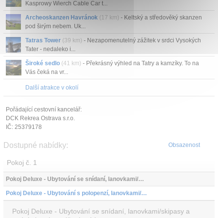
Kasprowy Wierch Cable Car t...
Archeoskanzen Havránok
(17 km)
- Keltský a středověký skanzen
pod širým nebem. Uk...
Tatras Tower
(39 km)
- Nezapomenutelný zážitek v srdci Vysokých
Tater - nedaleko i...
Široké sedlo
(41 km)
- Překrásný výhled na Tatry a kamzíky. To na
Vás čeká na vr...
Další atrakce v okolí
Pořádající cestovní kancelář:
DCK Rekrea Ostrava s.r.o.
IČ: 25379178
Dostupné nabídky:
Obsazenost
Pokoj č. 1
Pokoj Deluxe - Ubytování se snídaní, lanovkami/skipasy a vodními parky a dětmi grátis
Pokoj Deluxe - Ubytování s polopenzí, lanovkami/skipasy a vodními parky a dětmi grátis
Pokoj Deluxe - Ubytování se snídaní, lanovkami/skipasy a