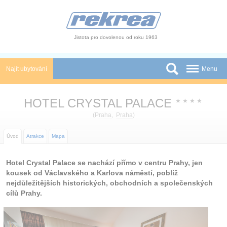
Panel pro správu cookies
Jistota pro dovolenou od roku 1963
Najít ubytování
Menu
Státy
HOTEL CRYSTAL PALACE
★
★
★
★
Slevy a Last Minute
(
Praha
,
Praha
)
Autobusové zájezdy
Úvod
Atrakce
Mapa
Skupiny a konference
Hotel Crystal Palace se nachází přímo v centru Prahy, jen
kousek od Václavského a Karlova náměstí, poblíž
Novinky
nejdůležitějších historických, obchodních a společenských
cílů Prahy.
Atrakce
O nás