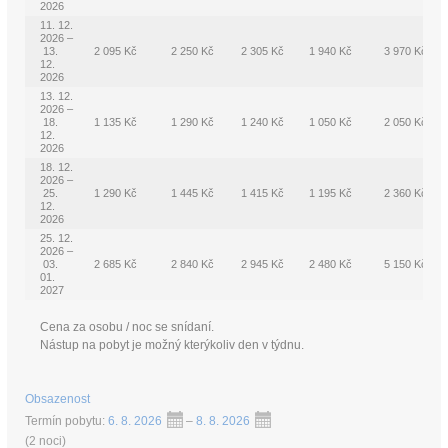
2026
11. 12.
2026 –
13.
2 095 Kč
2 250 Kč
2 305 Kč
1 940 Kč
3 970 Kč
12.
2026
13. 12.
2026 –
18.
1 135 Kč
1 290 Kč
1 240 Kč
1 050 Kč
2 050 Kč
12.
2026
18. 12.
2026 –
25.
1 290 Kč
1 445 Kč
1 415 Kč
1 195 Kč
2 360 Kč
12.
2026
25. 12.
2026 –
03.
2 685 Kč
2 840 Kč
2 945 Kč
2 480 Kč
5 150 Kč
01.
2027
Cena za osobu / noc se snídaní.
Nástup na pobyt je možný kterýkoliv den v týdnu.
Obsazenost
Termín pobytu:
6. 8. 2026
–
8. 8. 2026
(
2 noci
)