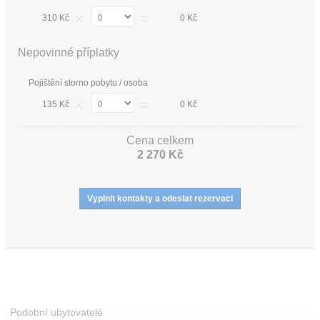
×
=
310 Kč
0 Kč
Nepovinné příplatky
Pojištění storno pobytu / osoba
×
=
135 Kč
0 Kč
Cena celkem
2 270 Kč
Podobní ubytovatelé