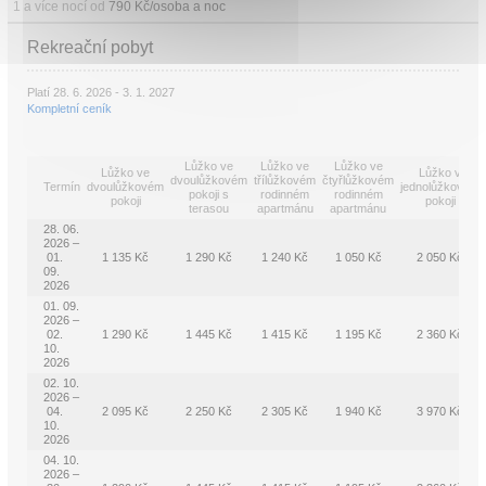
1 a více nocí od
790 Kč/osoba a noc
Rekreační pobyt
Platí 28. 6. 2026 - 3. 1. 2027
Kompletní ceník
Lůžko ve
Lůžko ve
Lůžko ve
Lůžko ve
Lůžko v
dvoulůžkovém
třílůžkovém
čtyřlůžkovém
Termín
dvoulůžkovém
jednolůžkovém
pokoji s
rodinném
rodinném
pokoji
pokoji
terasou
apartmánu
apartmánu
28. 06.
2026 –
01.
1 135 Kč
1 290 Kč
1 240 Kč
1 050 Kč
2 050 Kč
09.
2026
01. 09.
2026 –
02.
1 290 Kč
1 445 Kč
1 415 Kč
1 195 Kč
2 360 Kč
10.
2026
02. 10.
2026 –
04.
2 095 Kč
2 250 Kč
2 305 Kč
1 940 Kč
3 970 Kč
10.
2026
04. 10.
2026 –