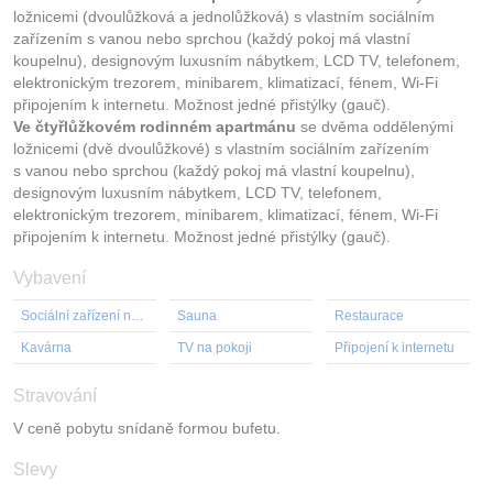
ložnicemi (dvoulůžková a jednolůžková) s vlastním sociálním
zařízením s vanou nebo sprchou (každý pokoj má vlastní
koupelnu), designovým luxusním nábytkem, LCD TV, telefonem,
elektronickým trezorem, minibarem, klimatizací, fénem, Wi-Fi
připojením k internetu. Možnost jedné přistýlky (gauč).
Ve čtyřlůžkovém rodinném apartmánu
se dvěma oddělenými
ložnicemi (dvě dvoulůžkové) s vlastním sociálním zařízením
s vanou nebo sprchou (každý pokoj má vlastní koupelnu),
designovým luxusním nábytkem, LCD TV, telefonem,
elektronickým trezorem, minibarem, klimatizací, fénem, Wi-Fi
připojením k internetu. Možnost jedné přistýlky (gauč).
Vybavení
Sociální zařízení na pokoji
Sauna
Restaurace
Kavárna
TV na pokoji
Připojení k internetu
Stravování
V ceně pobytu snídaně formou bufetu.
Slevy