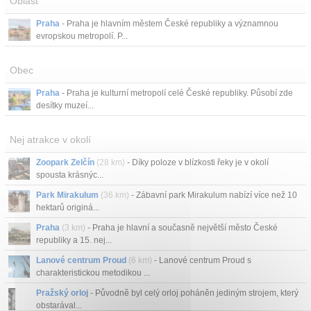
Oblast
Praha
- Praha je hlavním městem České republiky a významnou
evropskou metropolí. P...
Obec
Praha
- Praha je kulturní metropolí celé České republiky. Působí zde
desítky muzeí...
Nej atrakce v okolí
Zoopark Zelčín
(28 km)
- Díky poloze v blízkosti řeky je v okolí
spousta krásnýc...
Park Mirakulum
(36 km)
- Zábavní park Mirakulum nabízí více než 10
hektarů originá...
Praha
(3 km)
- Praha je hlavní a současně největší město České
republiky a 15. nej...
Lanové centrum Proud
(6 km)
- Lanové centrum Proud s
charakteristickou metodikou ...
Pražský orloj
- Původně byl celý orloj poháněn jediným strojem, který
obstarával...