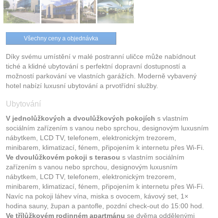
Všechny ceny a objednávka
Díky svému umístění v malé postranní uličce může nabídnout
tiché a klidné ubytování s perfektní dopravní dostupností a
možností parkování ve vlastních garážích. Moderně vybavený
hotel nabízí luxusní ubytování a prvotřídní služby.
Ubytování
V jednolůžkových a dvoulůžkových pokojích
s vlastním
sociálním zařízením s vanou nebo sprchou, designovým luxusním
nábytkem, LCD TV, telefonem, elektronickým trezorem,
minibarem, klimatizací, fénem, připojením k internetu přes Wi-Fi.
Ve dvoulůžkovém pokoji s terasou
s vlastním sociálním
zařízením s vanou nebo sprchou, designovým luxusním
nábytkem, LCD TV, telefonem, elektronickým trezorem,
minibarem, klimatizací, fénem, připojením k internetu přes Wi-Fi.
Navíc na pokoji láhev vína, miska s ovocem, kávový set, 1×
hodina sauny, župan a pantofle, pozdní check-out do 15:00 hod.
Ve třílůžkovém rodinném apartmánu
se dvěma oddělenými