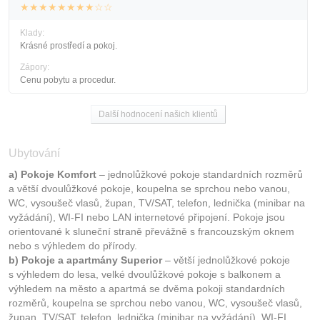
★★★★★★★★☆☆
Klady:
Krásné prostředí a pokoj.
Zápory:
Cenu pobytu a procedur.
Další hodnocení našich klientů
Ubytování
a) Pokoje Komfort
– jednolůžkové pokoje standardních rozměrů
a větší dvoulůžkové pokoje, koupelna se sprchou nebo vanou,
WC, vysoušeč vlasů, župan, TV/SAT, telefon, lednička (minibar na
vyžádání), WI-FI nebo LAN internetové připojení. Pokoje jsou
orientované k sluneční straně převážně s francouzským oknem
nebo s výhledem do přírody.
b) Pokoje a apartmány Superior
– větší jednolůžkové pokoje
s výhledem do lesa, velké dvoulůžkové pokoje s balkonem a
výhledem na město a apartmá se dvěma pokoji standardních
rozměrů, koupelna se sprchou nebo vanou, WC, vysoušeč vlasů,
župan, TV/SAT, telefon, lednička (minibar na vyžádání), WI-FI