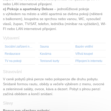
nebo LAN internetové připojení.
c) Pokoje a apartmány Deluxe
– jednolůžkové pokoje
s výhledem na město a větší apartmá se dvěma pokoji (některé
s balkonem), koupelna se sprchou nebo vanou, WC, vysoušeč
vlasů, župan, TV/SAT, telefon, lednička (minibar na vyžádání), WI-
FI nebo LAN internetové připojení.
Vybavení
Sociální zařízení na pokoji
Sauna
Bazén vnitřní
Restaurace
Kavárna
Vířivá koupel
TV na pokoji
Tenisové kurty
Připojení k internetu
Stravování
V ceně pobytů plná penze nebo polopenze dle druhu pobytu.
Snídaně formou rautu, obědy a večeře výběrem z menu, ovocné
a zeleninové saláty, ovoce, káva a dezert. Pobyt s plnou penzí
začíná obědem a končí snídaní.
Slevy
Bonus pro všechny pobyty: