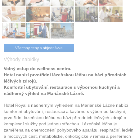
Všechny ceny a objednávka
Výhody nabídky
Volný vstup do wellness centra.
Hotel nabízí prvotřídní lázeňskou léčbu na bázi přírodních
léčivých zdrojů.
Komfortní ubytování, restaurace s výbornou kuchyní a
nádherný výhled na Mariánské Lázně.
Hotel Royal s nádherným výhledem na Mariánské Lázně nabízí
komfortní ubytování, restauraci a kavárnu s výbornou kuchyní,
prvotřídní lázeňskou léčbu na bázi přírodních léčivých zdrojů a
komplexní služby pod jednou střechou. Lázeňská léčba je
zaměřena na onemocnění pohybového aparátu, respirační, ledvin
a močových cest, metabolické, onkologické v remisi a periferních