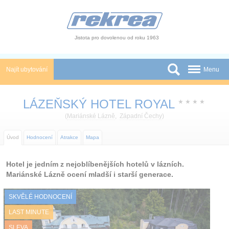
Panel pro správu cookies
Jistota pro dovolenou od roku 1963
Najít ubytování
Menu
Státy
LÁZEŇSKÝ HOTEL ROYAL
★
★
★
★
Slevy a Last Minute
(
Mariánské Lázně
,
Západní Čechy
)
Autobusové zájezdy
Úvod
Hodnocení
Atrakce
Mapa
Skupiny a konference
Hotel je jedním z nejoblíbenějších hotelů v lázních.
Mariánské Lázně ocení mladší i starší generace.
Novinky
SKVĚLÉ HODNOCENÍ
Atrakce
LAST MINUTE
O nás
SLEVA