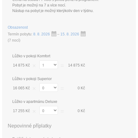
Pobyt je možný na 7 a více nocí.
Nástup na pobyt je možný kterýkoliv den v týdnu.
Obsazenost
Termín pobytu:
8. 8. 2026
–
15. 8. 2026
(
7 nocí
)
Lůžko v pokoji Komfort
×
=
14 875 Kč
14 875 Kč
Lůžko v pokoji Superior
×
=
16 065 Kč
0 Kč
Lůžko v apartmánu Deluxe
×
=
17 255 Kč
0 Kč
Nepovinné příplatky