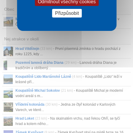
Odmítnout všechny cookies
Obec
Přizpůsobit
Mariánské Lázně
- Architektonická perla a klenot mezi lázněmi v
České republic...
Nej atrakce v okolí
Hrad Vildštejn
(33 km)
- První písemná zmínka o hradu pochází z
roku 1225, kdy ...
Pozemní lanová dráha Diana
(29 km)
- Lanová dráha Diana je
tradičním a oblíbený...
Koupaliště Lido Mariánské Lázně
(4 km)
- Koupaliště „Lido“ leží v
krásné pří...
Koupaliště Michal Sokolov
(21 km)
- Koupaliště Michal je moderní
vodní areál s m...
Vřídelní kolonáda
(30 km)
- Jedna ze čtyř kolonád v Karlových
Varech, ve které...
Hrad Loket
(23 km)
- Na skalnatém vrchu, nad řekou Ohří, se tyčí
hrad a kolem něho...
Zámek Kynžvart
(8 km)
- Zámek Kynžvart stojí na místě tvrze ze 16