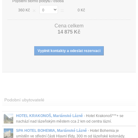
Pojištění storno pobytu / osoba
×
=
360 Kč
0 Kč
Cena celkem
14 875 Kč
Podobní ubytovatelé
HOTEL KRAKONOŠ, Mariánské Lázně
- Hotel Krakonoš***+ se
nachází nad lázeňským městem cca 2 km od centra lázní.
SPA HOTEL BOHEMIA, Mariánské Lázně
- Hotel Bohemia je
umístěn ve střední části Hlavní třídy, 300 m od lázeňské kolonády.