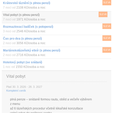
Královské láznění (s plnou penzí)
SLEVA
7 nocí od
2108 Kč/osoba a noc
Vital pobyt (s plnou penzí)
SLEVA
7 nocí od
1971 Kč/osoba a noc
Rozmazlovací balíček (s polopenzí)
SLEVA
3 noci od
2546 Kč/osoba a noc
Čas pro dva (s plnou penzí)
SLEVA
2 noci od
3056 Kč/osoba a noc
Mariánskolázeňský elixír (s plnou penzí)
SLEVA
2 noci od
2716 Kč/osoba a noc
Hotelový pobyt (se snídaní)
1 noc od
1550 Kč/osoba a noc
Vital pobyt
Platí 30. 3. 2026 - 28. 3. 2027
Kompletní ceník
plná penze – snídaně formou rautu, oběd a večeře výběrem
z menu
až 6 lázeňských procedur včetně lékařské konzultace
volný vstup do wellness centra