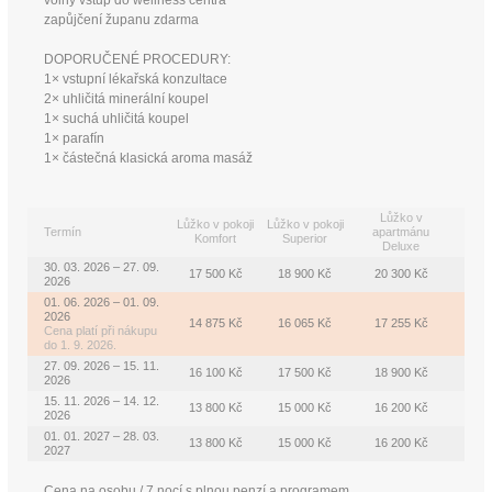
zapůjčení županu zdarma
DOPORUČENÉ PROCEDURY:
1× vstupní lékařská konzultace
2× uhličitá minerální koupel
1× suchá uhličitá koupel
1× parafín
1× částečná klasická aroma masáž
Lůžko v
Lůžko v pokoji
Lůžko v pokoji
Termín
apartmánu
Komfort
Superior
Deluxe
30. 03. 2026 – 27. 09.
17 500 Kč
18 900 Kč
20 300 Kč
2026
01. 06. 2026 – 01. 09.
2026
14 875 Kč
16 065 Kč
17 255 Kč
Cena platí při nákupu
do 1. 9. 2026.
27. 09. 2026 – 15. 11.
16 100 Kč
17 500 Kč
18 900 Kč
2026
15. 11. 2026 – 14. 12.
13 800 Kč
15 000 Kč
16 200 Kč
2026
01. 01. 2027 – 28. 03.
13 800 Kč
15 000 Kč
16 200 Kč
2027
Cena na osobu / 7 nocí s plnou penzí a programem.