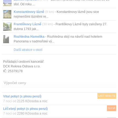
stol. Od roku ...
Konstantinovy lázně
(9 km)
- Konstantinovy lázně jsou sice
nejmenšími lázněmi re...
Františkovy Lázně
(30 km)
- Františkovy Lázně byly založeny 27.
dubna 1793 jak...
Rozhledna Hamelika
- Rozhledna stojí na návrší nad hotelem
Panorama v nadmořské vý...
Další atrakce v okolí
Pořádající cestovní kancelář:
DCK Rekrea Ostrava s.r.o.
IČ: 25379178
Výpočet ceny
Vital pobyt (s plnou penzí)
LAST MINUTE
7 nocí od
2125 Kč/osoba a noc
Léčebný pobyt (s plnou penzí)
SLEVA
7 nocí od
2280 Kč/osoba a noc