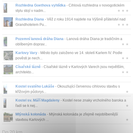
Rozhledna Goethova vyhlídka
- Cihlová rozhledna v novogotickém
Kontakt
stylu stojí v nadm...
★ ★ ★
Rozhledna Diana
- Věž z roku 1914 najdete na Výšině přátelství nad
Grandhotelem Pu...
★ ★ ★
Pozemní lanová dráha Diana
- Lanová dráha Diana je tradičním a
oblíbeným doprav...
★ ★
Karlovy Vary
- Město bylo založeno ve 14. století Karlem IV. Podle
pověsti je nech...
★ ★
Císařské lázně
- Císařské lázně v Karlových Varech jsou největším,
architekto...
★ ★
Kostel svatého Lukáše
- Okouzlující červenou cihlovou stavbu s
křížovým půdorys...
★
Kostel sv. Máří Magdaleny
- Kostel nese znaky vrcholného baroka a
řadí se k nej...
★
Mlýnská kolonáda
- Mlýnská kolonáda je zřejmě nejoblíbenější
stavbou Karlových ...
★
Do 20 km