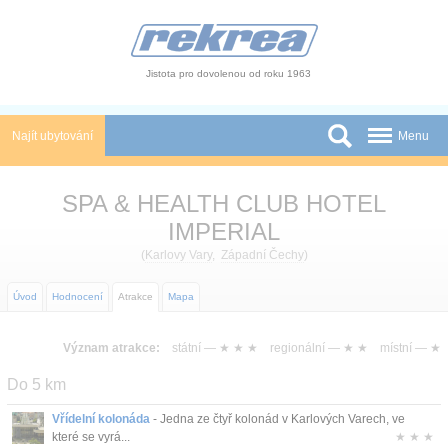
Panel pro správu cookies
Jistota pro dovolenou od roku 1963
Najít ubytování
Menu
Státy
SPA & HEALTH CLUB HOTEL
Slevy a Last Minute
IMPERIAL
(
Karlovy Vary
,
Západní Čechy
)
Autobusové zájezdy
Úvod
Hodnocení
Atrakce
Mapa
Skupiny a konference
Novinky
Význam atrakce:
státní —
★ ★ ★
regionální —
★ ★
místní —
★
Do 5 km
Atrakce
Vřídelní kolonáda
- Jedna ze čtyř kolonád v Karlových Varech, ve
O nás
které se vyrá...
★ ★ ★