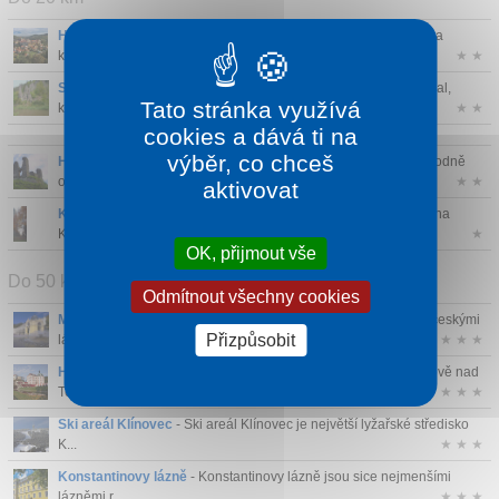
Hrad Loket
- Na skalnatém vrchu, nad řekou Ohří, se tyčí hrad a
kolem něho...
★ ★
Svatošské skály
- Jedná se o skupinu mohutných žulových skal,
Tato stránka využívá
která byla...
★ ★
cookies a dává ti na
výběr, co chceš
Hrad Andělská hora
- Zřícenina hradu leží asi 8,5 km jihovýchodně
od Kar...
★ ★
aktivovat
Krásenský vrch u Krásna
- Krásenská rozhledna se nachází na
Krásenském ...
★
OK, přijmout vše
Do 50 km
Odmítnout všechny cookies
Mariánské Lázně
- Mariánské Lázně jsou druhými největšími českými
Přizpůsobit
lázn...
★ ★ ★
Hrad a zámek Bečov nad Teplou
- Státní hrad a zámek v Bečově nad
Teplou ...
★ ★ ★
Ski areál Klínovec
- Ski areál Klínovec je největší lyžařské středisko
K...
★ ★ ★
Konstantinovy lázně
- Konstantinovy lázně jsou sice nejmenšími
lázněmi r...
★ ★ ★