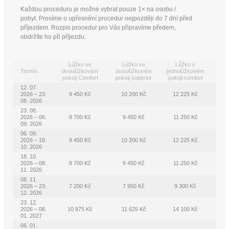
Každou proceduru je možné vybrat pouze 1× na osobu /
pobyt. Prosíme o upřesnění procedur nejpozději do 7 dní před
příjezdem. Rozpis procedur pro Vás připravíme předem,
obdržíte ho při příjezdu.
Lůžko ve
Lůžko ve
Lůžko v
Termín
dvoulůžkovém
dvoulůžkovém
jednolůžkovém
pokoji Comfort
pokoji superior
pokoji comfort
12. 07.
2026 – 23.
9 450 Kč
10 200 Kč
12 225 Kč
08. 2026
23. 08.
2026 – 06.
8 700 Kč
9 450 Kč
11 250 Kč
09. 2026
06. 09.
2026 – 18.
9 450 Kč
10 200 Kč
12 225 Kč
10. 2026
18. 10.
2026 – 08.
8 700 Kč
9 450 Kč
11 250 Kč
11. 2026
08. 11.
2026 – 23.
7 200 Kč
7 950 Kč
9 300 Kč
12. 2026
23. 12.
2026 – 06.
10 875 Kč
11 625 Kč
14 100 Kč
01. 2027
06. 01.