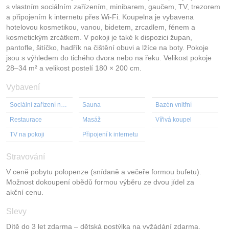
s vlastním sociálním zařízením, minibarem, gaučem, TV, trezorem
a připojením k internetu přes Wi-Fi. Koupelna je vybavena
hotelovou kosmetikou, vanou, bidetem, zrcadlem, fénem a
kosmetickým zrcátkem. V pokoji je také k dispozici župan,
pantofle, šitíčko, hadřík na čištění obuvi a lžíce na boty. Pokoje
jsou s výhledem do tichého dvora nebo na řeku. Velikost pokoje
28–34 m² a velikost postelí 180 × 200 cm.
Vybavení
Sociální zařízení na pokoji
Sauna
Bazén vnitřní
Restaurace
Masáž
Vířivá koupel
TV na pokoji
Připojení k internetu
Stravování
V ceně pobytu polopenze (snídaně a večeře formou bufetu).
Možnost dokoupení obědů formou výběru ze dvou jídel za
akční cenu.
Slevy
Dítě do 3 let zdarma – dětská postýlka na vyžádání zdarma.