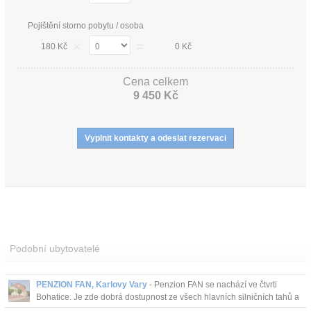
Pojištění storno pobytu / osoba
×
=
180 Kč
0 Kč
Cena celkem
9 450 Kč
Podobní ubytovatelé
PENZION FAN, Karlovy Vary
- Penzion FAN se nachází ve čtvrti
Bohatice. Je zde dobrá dostupnost ze všech hlavních silničních tahů a
dosažitelnost centra i lázeňské ...