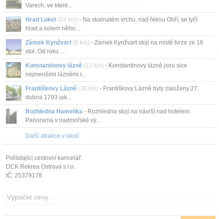
Varech, ve které...
Hrad Loket
(24 km)
- Na skalnatém vrchu, nad řekou Ohří, se tyčí
hrad a kolem něho...
Zámek Kynžvart
(8 km)
- Zámek Kynžvart stojí na místě tvrze ze 16
stol. Od roku ...
Konstantinovy lázně
(10 km)
- Konstantinovy lázně jsou sice
nejmenšími lázněmi r...
Františkovy Lázně
(30 km)
- Františkovy Lázně byly založeny 27.
dubna 1793 jak...
Rozhledna Hamelika
- Rozhledna stojí na návrší nad hotelem
Panorama v nadmořské vý...
Další atrakce v okolí
Pořádající cestovní kancelář:
DCK Rekrea Ostrava s.r.o.
IČ: 25379178
Výpočet ceny