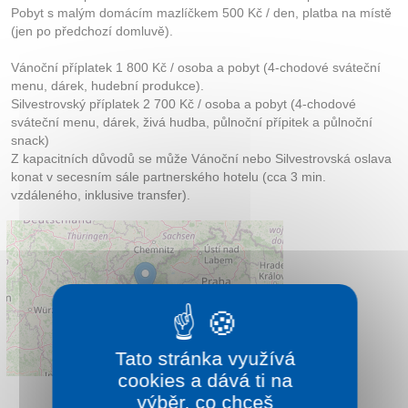
Pobyt s malým domácím mazlíčkem 500 Kč / den, platba na místě
(jen po předchozí domluvě).
Vánoční příplatek 1 800 Kč / osoba a pobyt (4-chodové sváteční
menu, dárek, hudební produkce).
Silvestrovský příplatek 2 700 Kč / osoba a pobyt (4-chodové
sváteční menu, dárek, živá hudba, půlnoční přípitek a půlnoční
snack)
Z kapacitních důvodů se může Vánoční nebo Silvestrovská oslava
konat v secesním sále partnerského hotelu (cca 3 min.
vzdáleného, inklusive transfer).
Tato stránka využívá
Leaflet
|
©
OpenStreetMap
contributors
cookies a dává ti na
výběr, co chceš