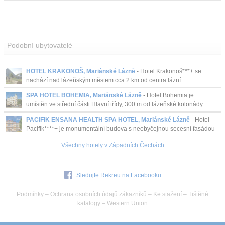
Podobní ubytovatelé
HOTEL KRAKONOŠ, Mariánské Lázně
- Hotel Krakonoš***+ se
nachází nad lázeňským městem cca 2 km od centra lázní.
SPA HOTEL BOHEMIA, Mariánské Lázně
- Hotel Bohemia je
umístěn ve střední části Hlavní třídy, 300 m od lázeňské kolonády.
PACIFIK ENSANA HEALTH SPA HOTEL, Mariánské Lázně
- Hotel
Pacifik****+ je monumentální budova s neobyčejnou secesní fasádou
na konci hlavní ulice v Mariánských Lázní s vlastním minerální...
Všechny hotely v Západních Čechách
Sledujte Rekreu na Facebooku
Podmínky
–
Ochrana osobních údajů zákazníků
–
Ke stažení
–
Tištěné
katalogy
–
Western Union