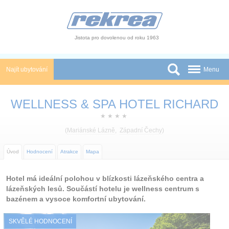
Panel pro správu cookies
Jistota pro dovolenou od roku 1963
Najít ubytování
Menu
Státy
WELLNESS & SPA HOTEL RICHARD
Slevy a Last Minute
★
★
★
★
(
Mariánské Lázně
,
Západní Čechy
)
Autobusové zájezdy
Úvod
Hodnocení
Atrakce
Mapa
Skupiny a konference
Novinky
Hotel má ideální polohou v blízkosti lázeňského centra a
lázeňských lesů. Součástí hotelu je wellness centrum s
Atrakce
bazénem a vysoce komfortní ubytování.
O nás
SKVĚLÉ HODNOCENÍ