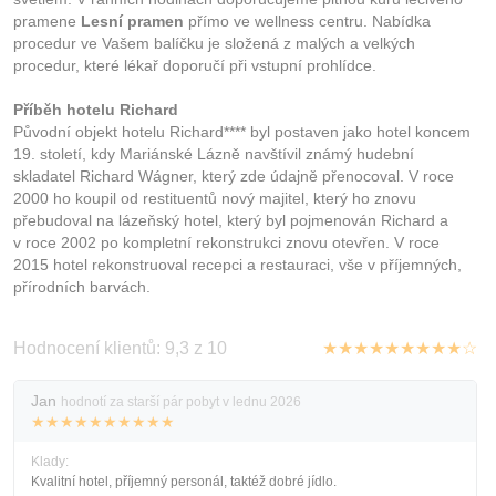
pramene
Lesní pramen
přímo ve wellness centru. Nabídka
procedur ve Vašem balíčku je složená z malých a velkých
procedur, které lékař doporučí při vstupní prohlídce.
Příběh hotelu Richard
Původní objekt hotelu Richard**** byl postaven jako hotel koncem
19. století, kdy Mariánské Lázně navštívil známý hudební
skladatel Richard Wágner, který zde údajně přenocoval. V roce
2000 ho koupil od restituentů nový majitel, který ho znovu
přebudoval na lázeňský hotel, který byl pojmenován Richard a
v roce 2002 po kompletní rekonstrukci znovu otevřen. V roce
2015 hotel rekonstruoval recepci a restauraci, vše v příjemných,
přírodních barvách.
Hodnocení klientů: 9,3 z 10
★★★★★★★★★☆
Jan
hodnotí za starší pár pobyt v lednu 2026
★★★★★★★★★★
Klady:
Kvalitní hotel, příjemný personál, taktéž dobré jídlo.