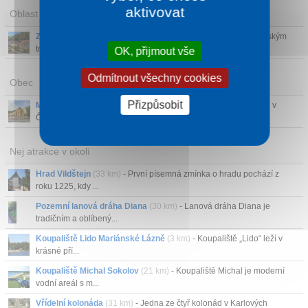
aktivovat
Oblast
Západní Čechy
- Západní Čechy jsou známé především lázeňským
trojúhelníkem: Kar...
OK, přijmout vše
Odmítnout všechny cookies
Obec
Přizpůsobit
Mariánské Lázně
- Architektonická perla a klenot mezi lázněmi v
České republic...
Nej atrakce v okolí
Hrad Vildštejn
(33 km)
- První písemná zmínka o hradu pochází z
roku 1225, kdy ...
Pozemní lanová dráha Diana
(30 km)
- Lanová dráha Diana je
tradičním a oblíbený...
Koupaliště Lido Mariánské Lázně
(3 km)
- Koupaliště „Lido“ leží v
krásné pří...
Koupaliště Michal Sokolov
(21 km)
- Koupaliště Michal je moderní
vodní areál s m...
Vřídelní kolonáda
(31 km)
- Jedna ze čtyř kolonád v Karlových