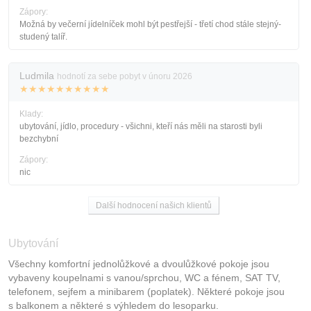
Zápory:
Možná by večerní jídelníček mohl být pestřejší - třetí chod stále stejný-
studený talíř.
Ludmila
hodnotí za sebe pobyt v únoru 2026
★★★★★★★★★★
Klady:
ubytování, jídlo, procedury - všichni, kteří nás měli na starosti byli
bezchybní
Zápory:
nic
Další hodnocení našich klientů
Ubytování
Všechny komfortní jednolůžkové a dvoulůžkové pokoje jsou
vybaveny koupelnami s vanou/sprchou, WC a fénem, SAT TV,
telefonem, sejfem a minibarem (poplatek). Některé pokoje jsou
s balkonem a některé s výhledem do lesoparku.