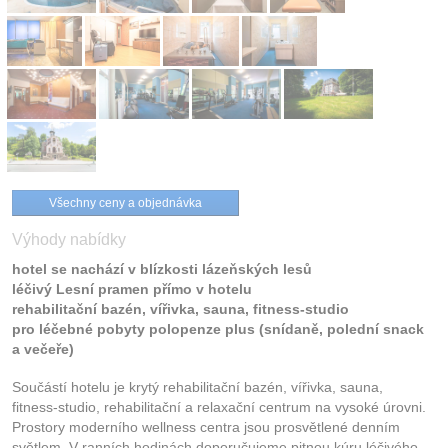
Všechny ceny a objednávka
Výhody nabídky
hotel se nachází v blízkosti lázeňských lesů
léčivý Lesní pramen přímo v hotelu
rehabilitační bazén, vířivka, sauna, fitness-studio
pro léčebné pobyty polopenze plus (snídaně, polední snack
a večeře)
Součástí hotelu je krytý rehabilitační bazén, vířivka, sauna,
fitness-studio, rehabilitační a relaxační centrum na vysoké úrovni.
Prostory moderního wellness centra jsou prosvětlené denním
světlem. V ranních hodinách doporučujeme pitnou kúru léčivého