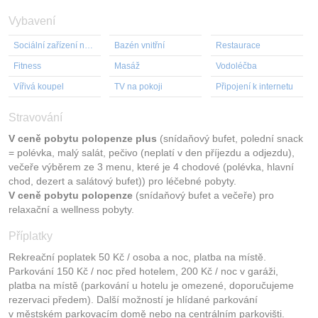
Vybavení
Sociální zařízení na pokoji
Bazén vnitřní
Restaurace
Fitness
Masáž
Vodoléčba
Vířivá koupel
TV na pokoji
Připojení k internetu
Stravování
V ceně pobytu polopenze plus
(snídaňový bufet, polední snack
= polévka, malý salát, pečivo (neplatí v den příjezdu a odjezdu),
večeře výběrem ze 3 menu, které je 4 chodové (polévka, hlavní
chod, dezert a salátový bufet)) pro léčebné pobyty.
V ceně pobytu polopenze
(snídaňový bufet a večeře) pro
relaxační a wellness pobyty.
Příplatky
Rekreační poplatek 50 Kč / osoba a noc, platba na místě.
Parkování 150 Kč / noc před hotelem, 200 Kč / noc v garáži,
platba na místě (parkování u hotelu je omezené, doporučujeme
rezervaci předem). Další možností je hlídané parkování
v městském parkovacím domě nebo na centrálním parkovišti.