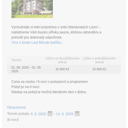
Vychutnejte si letní prázdniny v srdci Mariánských Lázní –
nabídneme Vám bazén,vířivku,saunu, klidnou atmosféru a
pohodlí pro dokonalý odpočinek.
Více o tomto Last Minute balíčku…
Lůžko ve dvoulůžkovém
Lůžko v jednolůžkovém
Termín
pokoji
pokoji
01. 08. 2026 – 01. 09.
10 900 Kč
10 900 Kč
2026
Cena za osobu / 6 nocí s polopenzí a programem.
Pobyt je na 6 nocí.
Nástup na pobyt je možný kterýkoliv den v týdnu.
Obsazenost
Termín pobytu:
8. 8. 2026
–
14. 8. 2026
(
6 nocí
)