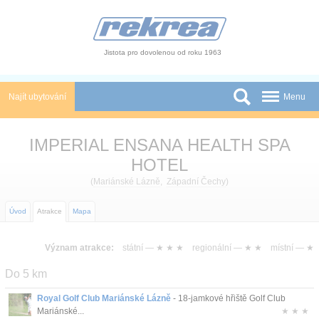
Panel pro správu cookies
Jistota pro dovolenou od roku 1963
Najít ubytování
Menu
Státy
IMPERIAL ENSANA HEALTH SPA
Slevy a Last Minute
HOTEL
(
Mariánské Lázně
,
Západní Čechy
)
Autobusové zájezdy
Úvod
Atrakce
Mapa
Skupiny a konference
Novinky
Význam atrakce:
státní —
★ ★ ★
regionální —
★ ★
místní —
★
Do 5 km
Atrakce
Royal Golf Club Mariánské Lázně
- 18-jamkové hřiště Golf Club
O nás
Mariánské...
★ ★ ★