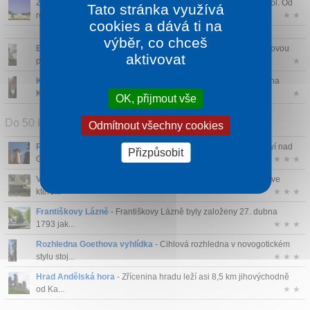
Zámek Kynžvart
- Zámek Kynžvart stojí na místě tvrze ze 16 stol. Od
Tato stránka využívá
roku ...
★ ★
cookies a dává ti na
výběr, co chceš
Bohušův vrch
- Rozhledna je 16 m vysoká a má jednu vyhlídkovou
aktivovat
plošinu v...
★
Krásenský vrch u Krásna
- Krásenská rozhledna se nachází na
Krásenském ...
★
OK, přijmout vše
Do 50 km
Odmítnout všechny cookies
Rozhledna Diana
- Věž z roku 1914 najdete na Výšině přátelství nad
Přizpůsobit
Grandho...
★ ★ ★
Vřídelní kolonáda
- Jedna ze čtyř kolonád v Karlových Varech, ve
které...
★ ★ ★
Františkovy Lázně
- Františkovy Lázně byly založeny 27. dubna
1793 jak...
★ ★ ★
Rozhledna Goethova vyhlídka
- Cihlová rozhledna v novogotickém
stylu stoj...
★ ★ ★
Hrad Andělská hora
- Zřícenina hradu leží asi 8,5 km jihovýchodně
od Ka...
★ ★