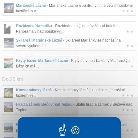
Mariánské Lázně
- Mariánské Lázně jsou druhými největšími českými
Kontakt
lázněmi, s v...
★ ★ ★
Rozhledna Hamelika
- Rozhledna stojí na návrší nad hotelem
Panorama v nadmořské vý...
★ ★
Ski areál Mariánské Lázně
- Ski areál Mariánky se nachází na
severovýchodním ...
★ ★
Krytý bazén Mariánské Lázně
- Krytý plavecký bazén v Mariánských
Lázních má ...
★
Do 20 km
Konstantinovy lázně
- Konstantinovy lázně jsou sice nejmenšími
lázněmi re...
★ ★ ★
Hrad a zámek Bečov nad Teplou
- Státní hrad a zámek v Bečově nad
Teplou ...
★ ★ ★
Koupaliště Lido Mariánské Lázně
- Koupaliště „Lido“ leží v krásné
pří...
★ ★