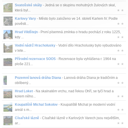
Svatošské skály
- Jedná se o skupinu mohutných žulových skal,
která byl...
★ ★
Karlovy Vary
- Město bylo založeno ve 14. století Karlem IV. Podle
pověsti...
★ ★
Hrad Vildštejn
- První písemná zmínka o hradu pochází z roku 1225,
kdy ...
★ ★
Vodní nádrž Hracholusky
- Vodní dílo Hracholusky bylo vybudováno
v lete...
★ ★
Přírodní rezervace SOOS
- Rezervace byla vyhlášena r. 1964 na
ploše 221...
★ ★
Pozemní lanová dráha Diana
- Lanová dráha Diana je tradičním a
oblíbený...
★ ★
Hrad Loket
- Na skalnatém vrchu, nad řekou Ohří, se tyčí hrad a
kolem něho...
★ ★
Koupaliště Michal Sokolov
- Koupaliště Michal je moderní vodní
areál s m...
★ ★
Císařské lázně
- Císařské lázně v Karlových Varech jsou největším,
ar...
★ ★