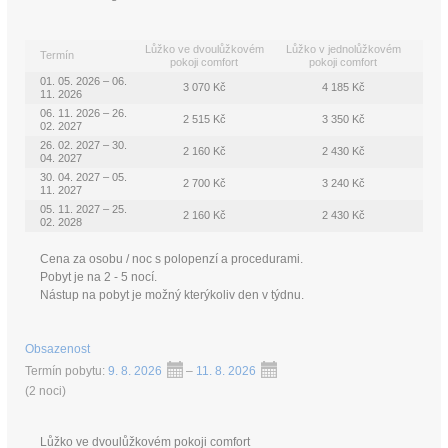
Lůžko ve dvoulůžkovém
Lůžko v jednolůžkovém
Termín
pokoji comfort
pokoji comfort
01. 05. 2026 – 06.
3 070 Kč
4 185 Kč
11. 2026
06. 11. 2026 – 26.
2 515 Kč
3 350 Kč
02. 2027
26. 02. 2027 – 30.
2 160 Kč
2 430 Kč
04. 2027
30. 04. 2027 – 05.
2 700 Kč
3 240 Kč
11. 2027
05. 11. 2027 – 25.
2 160 Kč
2 430 Kč
02. 2028
Cena za osobu / noc s polopenzí a procedurami.
Pobyt je na 2 - 5 nocí.
Nástup na pobyt je možný kterýkoliv den v týdnu.
Obsazenost
Termín pobytu:
9. 8. 2026
–
11. 8. 2026
(
2 noci
)
Lůžko ve dvoulůžkovém pokoji comfort