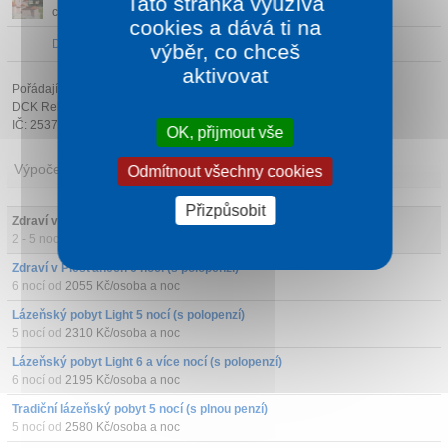
Tato stránka využívá
cestovního ruch...
cookies a dává ti na
Další atrakce v okolí
výběr, co chceš
aktivovat
Pořádající cestovní kancelář:
DCK Rekrea Ostrava s.r.o.
IČ: 25379178
OK, přijmout vše
Výpočet ceny
Odmítnout všechny cookies
Přizpůsobit
Zdraví v Piešťanech 2-5 nocí (s polopenzí)
2 - 5 nocí od
2160 Kč/osoba a noc
Zdraví v Piešťanech 6 nocí (s polopenzí)
6 nocí od
2055 Kč/osoba a noc
Lázeňský pobyt Light 5 nocí (s polopenzí)
5 nocí od
2310 Kč/osoba a noc
Lázeňský pobyt Light 6 a více nocí (s polopenzí)
6 nocí od
2195 Kč/osoba a noc
Tradiční lázeňský pobyt 5 nocí (s plnou penzí)
5 nocí od
2580 Kč/osoba a noc