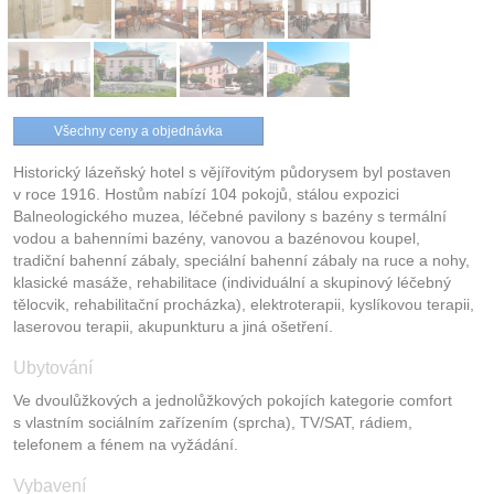
Všechny ceny a objednávka
Historický lázeňský hotel s vějířovitým půdorysem byl postaven
v roce 1916. Hostům nabízí 104 pokojů, stálou expozici
Balneologického muzea, léčebné pavilony s bazény s termální
vodou a bahenními bazény, vanovou a bazénovou koupel,
tradiční bahenní zábaly, speciální bahenní zábaly na ruce a nohy,
klasické masáže, rehabilitace (individuální a skupinový léčebný
tělocvik, rehabilitační procházka), elektroterapii, kyslíkovou terapii,
laserovou terapii, akupunkturu a jiná ošetření.
Ubytování
Ve dvoulůžkových a jednolůžkových pokojích kategorie comfort
s vlastním sociálním zařízením (sprcha), TV/SAT, rádiem,
telefonem a fénem na vyžádání.
Vybavení