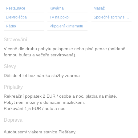
Restaurace
Kavárna
Masáž
Elektroléčba
TV na pokoji
Společné sprchy s teplou a studenou vodou.
Rádio
Připojení k internetu
Stravování
V ceně dle druhu pobytu polopenze nebo plná penze (snídaně
formou bufetu a večeře servírovaná).
Slevy
Děti do 4 let bez nároku služby zdarma.
Příplatky
Rekreační poplatek 2 EUR / osoba a noc, platba na místě.
Pobyt není možný s domácím mazlíčkem.
Parkování 1,5 EUR / auto a noc.
Doprava
Autobusem/ vlakem stanice Piešťany.