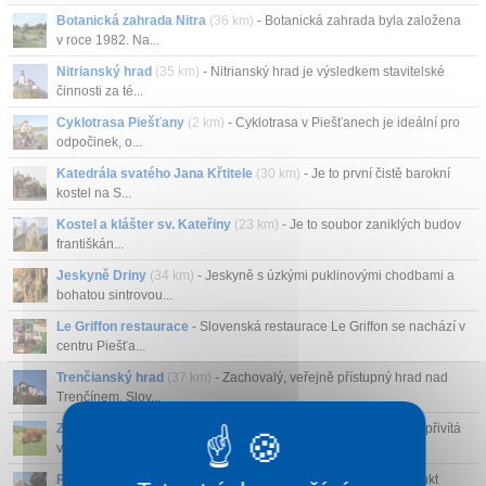
Botanická zahrada Nitra
(36 km)
- Botanická zahrada byla založena
v roce 1982. Na...
Nitrianský hrad
(35 km)
- Nitrianský hrad je výsledkem stavitelské
činnosti za té...
Cyklotrasa Piešťany
(2 km)
- Cyklotrasa v Piešťanech je ideální pro
odpočinek, o...
Katedrála svatého Jana Křtitele
(30 km)
- Je to první čistě barokní
kostel na S...
Kostel a klášter sv. Kateřiny
(23 km)
- Je to soubor zaniklých budov
františkán...
Jeskyně Driny
(34 km)
- Jeskyně s úzkými puklinovými chodbami a
bohatou sintrovou...
Le Griffon restaurace
- Slovenská restaurace Le Griffon se nachází v
centru Piešťa...
Trenčianský hrad
(37 km)
- Zachovalý, veřejně přístupný hrad nad
Trenčínem. Slov...
Zoo farma Modrová
(7 km)
- Když si půjdete koupit vstupenky, přivítá
vás ťava kte...
Park miniatur
(11 km)
- Park miniatur v Podolí je unikátní produkt