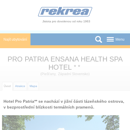
Panel pro správu cookies
Jistota pro dovolenou od roku 1963
Najít ubytování
Menu
Státy
PRO PATRIA ENSANA HEALTH SPA
Slevy a Last Minute
HOTEL
★
★
(
Piešťany
,
Západní Slovensko
)
Autobusové zájezdy
Úvod
Atrakce
Mapa
Skupiny a konference
Novinky
Hotel Pro Patria** se nachází v jižní části lázeňského ostrova,
v bezprostřední blízkosti termálních pramenů.
Atrakce
O nás