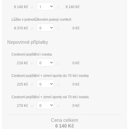
×
=
6 140 Kč
6 140 Kč
Lůžko v jednolůžkovém pokoji comfort
×
=
8 370 Kč
0 Kč
Nepovinné příplatky
Cestovní pojištění / osoba
×
=
210 Kč
0 Kč
Cestovní pojištění + zimní sporty do 70 let / osoba
×
=
225 Kč
0 Kč
Cestovní pojištění + zimní sporty od 70 let / osoba
×
=
270 Kč
0 Kč
Cena celkem
6 140 Kč