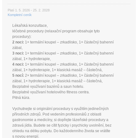
Platí 1. 5. 2026 - 25. 2. 2028
Kompletní ceník
Lékařská konzultace,
léčebné procedury (relaxační program obsahuje tyto
procedury):
2 noci:
1× termální koupel – zrkadlisko, 1× částečný bahenní
zábal,
3 noci:
1× termální koupel – zrkadlisko, 1× částečný bahenní
zábal, 1× hydroterapie,
4 noci:
1× termální koupel – zrkadlisko, 1× částečný bahenní
zábal, 1× hydroterapie, 1× klasická masáž – částečná,
5 nocí:
2× termální koupel – zrkadlisko, 1× částečný bahenní
zábal, 1× hydroterapie, 1× klasická masáž – částečná,
Bezplatné využívaní bazénů a saun hotelu.
Bezplatné využívaní hotelového fitness centra.
Pitná kúra.
Vychutnejte si originální procedury s využitím jedinečných
přírodních zdrojů. Pod vedením profesionálů z oblasti
gastronomie a medicíny, si dopřejte lázeňské procedury a
zdravá jídla. Budete se cítit fyzicky i psychicky uvolnění, bez
ohledu na délku pobytu. Do každodenního života se vrátíte
s novou energií.