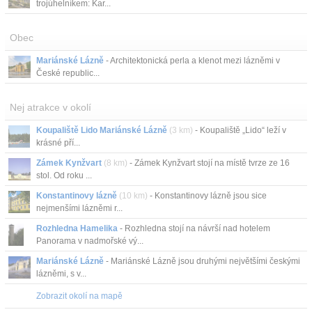
trojúhelníkem: Kar...
Obec
Mariánské Lázně
- Architektonická perla a klenot mezi lázněmi v
České republic...
Nej atrakce v okolí
Koupaliště Lido Mariánské Lázně
(3 km)
- Koupaliště „Lido“ leží v
krásné pří...
Zámek Kynžvart
(8 km)
- Zámek Kynžvart stojí na místě tvrze ze 16
stol. Od roku ...
Konstantinovy lázně
(10 km)
- Konstantinovy lázně jsou sice
nejmenšími lázněmi r...
Rozhledna Hamelika
- Rozhledna stojí na návrší nad hotelem
Panorama v nadmořské vý...
Mariánské Lázně
- Mariánské Lázně jsou druhými největšími českými
lázněmi, s v...
Zobrazit okolí na mapě