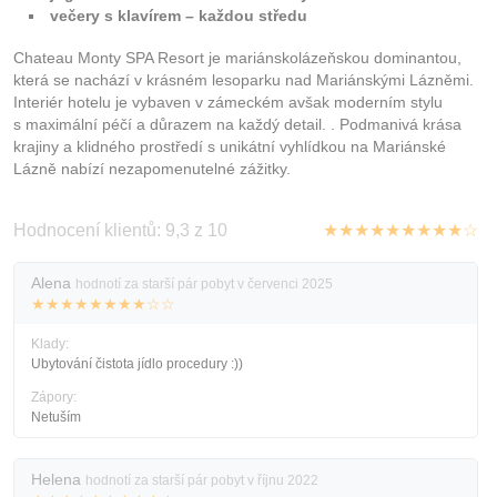
večery s klavírem – každou středu
Chateau Monty SPA Resort je mariánskolázeňskou dominantou,
která se nachází v krásném lesoparku nad Mariánskými Lázněmi.
Interiér hotelu je vybaven v zámeckém avšak moderním stylu
s maximální péčí a důrazem na každý detail. . Podmanivá krása
krajiny a klidného prostředí s unikátní vyhlídkou na Mariánské
Lázně nabízí nezapomenutelné zážitky.
Hodnocení klientů: 9,3 z 10
★★★★★★★★★☆
Alena
hodnotí za starší pár pobyt v červenci 2025
★★★★★★★★☆☆
Klady:
Ubytování čistota jídlo procedury :))
Zápory:
Netuším
Helena
hodnotí za starší pár pobyt v říjnu 2022