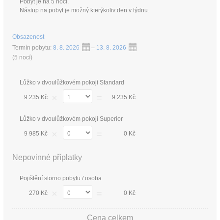
Pobyt je na 5 nocí.
Nástup na pobyt je možný kterýkoliv den v týdnu.
Obsazenost
Termín pobytu:
8. 8. 2026
–
13. 8. 2026
(
5 nocí
)
Lůžko v dvoulůžkovém pokoji Standard
×
=
9 235 Kč
9 235 Kč
Lůžko v dvoulůžkovém pokoji Superior
×
=
9 985 Kč
0 Kč
Nepovinné příplatky
Pojištění storno pobytu / osoba
×
=
270 Kč
0 Kč
Cena celkem