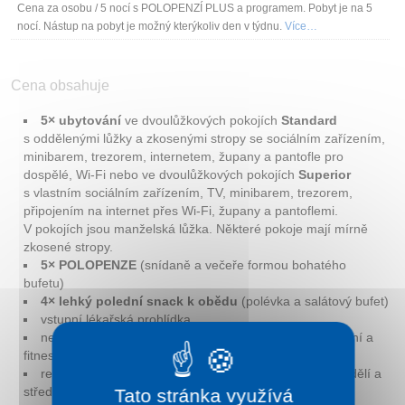
Cena za osobu / 5 nocí s POLOPENZÍ PLUS a programem. Pobyt je na 5
nocí. Nástup na pobyt je možný kterýkoliv den v týdnu.
Více…
Cena obsahuje
5× ubytování
ve dvoulůžkových pokojích
Standard
s oddělenými lůžky a zkosenými stropy se sociálním zařízením,
minibarem, trezorem, internetem, župany a pantofle pro
dospělé, Wi-Fi nebo ve dvoulůžkových pokojích
Superior
s vlastním sociálním zařízením, TV, minibarem, trezorem,
připojením na internet přes Wi-Fi, župany a pantoflemi.
V pokojích jsou manželská lůžka. Některé pokoje mají mírně
zkosené stropy.
5× POLOPENZE
(snídaně a večeře formou bohatého
bufetu)
4× lehký polední snack k obědu
(polévka a salátový bufet)
vstupní lékařská prohlídka
neomezený vstup do hotelového bazénu, římských lázní a
fitness denně (9:00 – 13:30, 14:30 – 22:00 h.)
rehabilitační cvičení s trenérem v bazénu – každé pondělí a
středu,
Tato stránka využívá