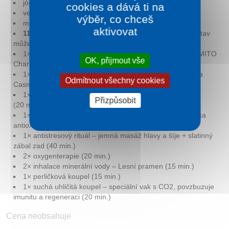
jóga s instruktorkou – každé úterý a čtvrtek
cookies a dává ti na
večery s klavírem – každou středu
výběr, co chceš
mezinárodní kuchyně – každý pátek
aktivovat
11 LÉČENÝCH PROCEDUR
(s ohledem na zdravotní stav
může být upraveno)
1× světelná terapie – bioenergetická fotobiomodulace MITO
OK, přijmout vše
Charge (20 min.)
1× Golden Age – rituál buněčné obnovy pleti, kosmetika
Odmítnout všechny cookies
Casmara (30 min.)
1× TRC Robot – cílená robotická masáž a regenerace
Přizpůsobit
(20 min.)
1× Prysm Io – světelná analýza pleti, vstupní diagnostika
antioxidantů
1× antistresový rituál – jemná masáž hlavy a šíje + slatinný
zábal zad (40 min.)
2× oxygenterapie (20 min.)
2× inhalace minerální vody – Lesní pramen (15 min.)
1× perličková koupel (15 min.)
1× suchá uhličitá koupel – speciální vak s CO2, povzbuzuje
imunitu a regeneraci (20 min.)
Cena neobsahuje