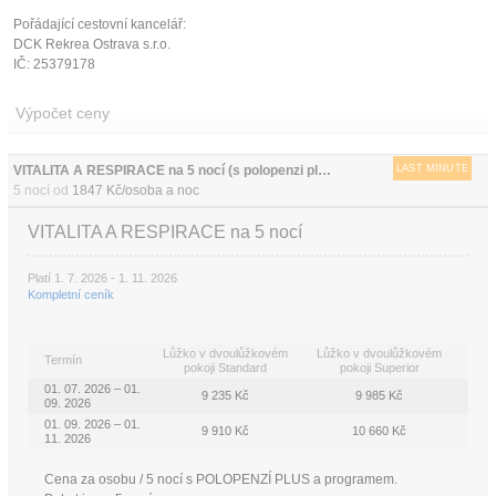
Pořádající cestovní kancelář:
DCK Rekrea Ostrava s.r.o.
IČ: 25379178
Výpočet ceny
VITALITA A RESPIRACE na 5 nocí (s polopenzi plus)
LAST MINUTE
5 nocí od
1847 Kč/osoba a noc
VITALITA A RESPIRACE na 5 nocí
Platí 1. 7. 2026 - 1. 11. 2026
Kompletní ceník
Lůžko v dvoulůžkovém
Lůžko v dvoulůžkovém
Termín
pokoji Standard
pokoji Superior
01. 07. 2026 – 01.
9 235 Kč
9 985 Kč
09. 2026
01. 09. 2026 – 01.
9 910 Kč
10 660 Kč
11. 2026
Cena za osobu / 5 nocí s POLOPENZÍ PLUS a programem.