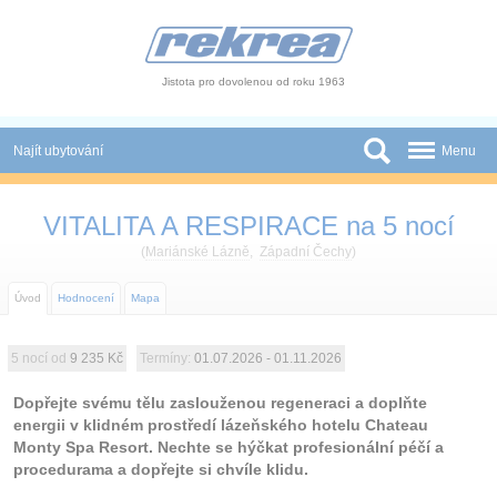
Panel pro správu cookies
Jistota pro dovolenou od roku 1963
Najít ubytování
Menu
Státy
VITALITA A RESPIRACE na 5 nocí
Slevy a Last Minute
(
Mariánské Lázně
,
Západní Čechy
)
Autobusové zájezdy
Úvod
Hodnocení
Mapa
Skupiny a konference
5 nocí od
9 235 Kč
Termíny:
01.07.2026 - 01.11.2026
Novinky
Dopřejte svému tělu zaslouženou regeneraci a doplňte
energii v klidném prostředí lázeňského hotelu Chateau
Atrakce
Monty Spa Resort. Nechte se hýčkat profesionální péčí a
procedurama a dopřejte si chvíle klidu.
O nás