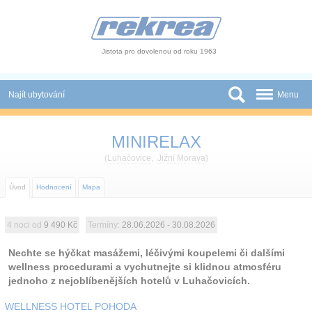
Panel pro správu cookies
Jistota pro dovolenou od roku 1963
Najít ubytování
Menu
Státy
MINIRELAX
Slevy a Last Minute
(
Luhačovice
,
Jižní Morava
)
Autobusové zájezdy
Úvod
Hodnocení
Mapa
Skupiny a konference
4 noci od
9 490 Kč
Termíny:
28.06.2026 - 30.08.2026
Novinky
Nechte se hýčkat masážemi, léčivými koupelemi či dalšími
wellness procedurami a vychutnejte si klidnou atmosféru
Atrakce
jednoho z nejoblíbenějších hotelů v Luhačovicích.
O nás
WELLNESS HOTEL POHODA