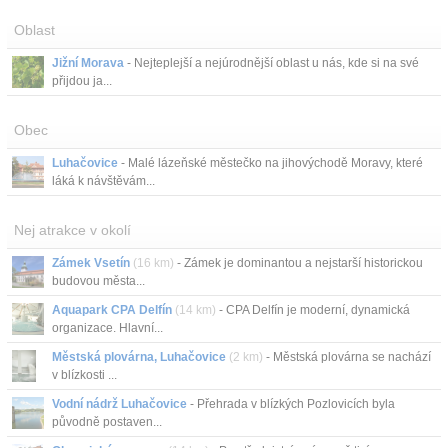
Oblast
Jižní Morava
- Nejteplejší a nejúrodnější oblast u nás, kde si na své
přijdou ja...
Obec
Luhačovice
- Malé lázeňské městečko na jihovýchodě Moravy, které
láká k návštěvám...
Nej atrakce v okolí
Zámek Vsetín
(16 km)
- Zámek je dominantou a nejstarší historickou
budovou města...
Aquapark CPA Delfín
(14 km)
- CPA Delfín je moderní, dynamická
organizace. Hlavní...
Městská plovárna, Luhačovice
(2 km)
- Městská plovárna se nachází
v blízkosti ...
Vodní nádrž Luhačovice
- Přehrada v blízkých Pozlovicích byla
původně postaven...