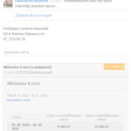
Obuvnické muzeum
(14 km)
- Prostřednictvím více než tisíce
exponátů seznámí obuvn...
Zobrazit okolí na mapě
Pořádající cestovní kancelář:
DCK Rekrea Ostrava s.r.o.
IČ: 25379178
Výpočet ceny
Minirelax 4 noci (s polopenzí)
LAST MINUTE
4 noci od
2372 Kč/osoba a noc
Minirelax 4 noci
Platí 9. 8. 2026 - 30. 8. 2026
Kompletní ceník
Lůžko ve dvoulůžkovém
Lůžko v jednolůžkovém
Termín
pokoji
pokoji
09. 08. 2026 – 30. 08.
9 490 Kč
11 490 Kč
2026