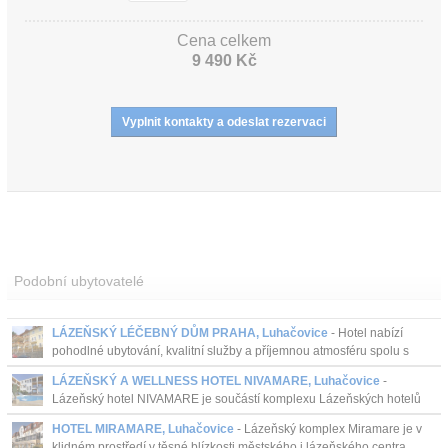
Cena celkem
9 490 Kč
Podobní ubytovatelé
LÁZEŇSKÝ LÉČEBNÝ DŮM PRAHA, Luhačovice
- Hotel nabízí
pohodlné ubytování, kvalitní služby a příjemnou atmosféru spolu s
vlastním bazénem, léčivým pramenem a letní terasou....
LÁZEŇSKÝ A WELLNESS HOTEL NIVAMARE, Luhačovice
-
Lázeňský hotel NIVAMARE je součástí komplexu Lázeňských hotelů
MIRAMARE Luhačovice. Hotel se nachází cca 1,5 km od lázeňské
HOTEL MIRAMARE, Luhačovice
- Lázeňský komplex Miramare je v
kolonády a ...
klidném prostředí v těsné blízkosti městského i lázeňského centra.