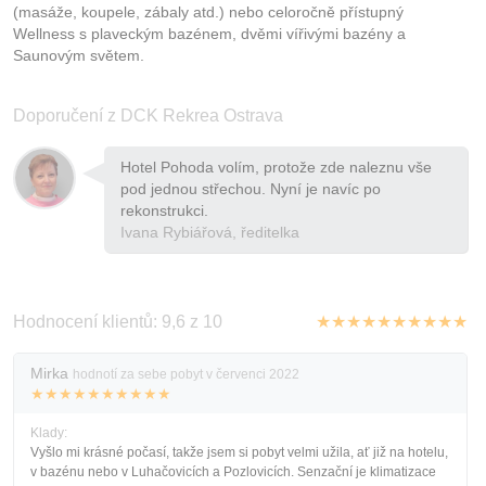
(masáže, koupele, zábaly atd.) nebo celoročně přístupný
Wellness s plaveckým bazénem, dvěmi vířivými bazény a
Saunovým světem.
Doporučení z DCK Rekrea Ostrava
Hotel Pohoda volím, protože zde naleznu vše
pod jednou střechou. Nyní je navíc po
rekonstrukci.
Ivana Rybiářová, ředitelka
Hodnocení klientů: 9,6 z 10
★★★★★★★★★★
Mirka
hodnotí za sebe pobyt v červenci 2022
★★★★★★★★★★
Klady:
Vyšlo mi krásné počasí, takže jsem si pobyt velmi užila, ať již na hotelu,
v bazénu nebo v Luhačovicích a Pozlovicích. Senzační je klimatizace