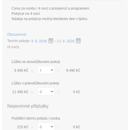
Cena za osobu / 4 noci s polopenzí a programem.
Pobyt je na 4 noci.
Nástup na pobyt je možný kterýkoliv den v týdnu.
Obsazenost
Termín pobytu:
9. 8. 2026
–
13. 8. 2026
(
4 noci
)
Lůžko ve dvoulůžkovém pokoji
×
=
9 490 Kč
9 490 Kč
Lůžko v jednolůžkovém pokoji
×
=
11 490 Kč
0 Kč
Nepovinné příplatky
Pojištění storno pobytu / osoba
×
=
225 Kč
0 Kč