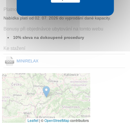
Platnost
Nabídka platí od 02. 07. 2026 do vyprodání dané kapacity.
Bonusy při objednávce ubytování na tomto webu
10% sleva na dokoupené procedury
Ke stažení
MINIRELAX
Leaflet
|
©
OpenStreetMap
contributors