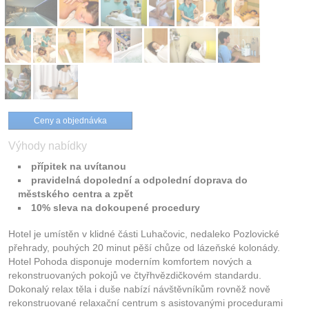
Ceny a objednávka
Výhody nabídky
přípitek na uvítanou
pravidelná dopolední a odpolední doprava do
městského centra a zpět
10% sleva na dokoupené procedury
Hotel je umístěn v klidné části Luhačovic, nedaleko Pozlovické
přehrady, pouhých 20 minut pěší chůze od lázeňské kolonády.
Hotel Pohoda disponuje moderním komfortem nových a
rekonstruovaných pokojů ve čtyřhvězdičkovém standardu.
Dokonalý relax těla i duše nabízí návštěvníkům rovněž nově
rekonstruované relaxační centrum s asistovanými procedurami