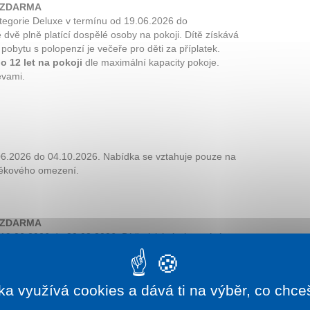
t ZDARMA
ategorie Deluxe v termínu od 19.06.2026 do
dvě plně platící dospělé osoby na pokoji. Dítě získává
pobytu s polopenzí je večeře pro děti za příplatek.
o 12 let na pokoji
dle maximální kapacity pokoje.
evami.
.06.2026 do 04.10.2026. Nabídka se vztahuje pouze na
 věkového omezení.
t ZDARMA
 19.06.2026 do 30.08.2026. Dítě získává ubytování a
je večeře pro děti za příplatek. Nabídku nelze
platí maximálně pro 2 děti do 12 let na pokoji
dle
lze kombinovat s dalšími slevami.
ka využívá cookies a dává ti na výběr, co chce
h získáváte
lanovky i vstupy do vodních parků