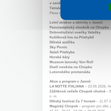
v ceně pobytu.
Během jednoho dne ta
Tatralandia
a zároveň si užít výlet la
Pleso nebo Starý Smokovec.
Letní atrakce a aktivity v Jasné:
Panoramatický chodník na Chopku
Dobrodružství ovečky Valašky
Kuličková hra na Priehybě
Dětská autíčka
Sky Picnic
Salaš Priehyba
Horské káry
Muzeum lanovky Von Roll
Dračí nevěsta na Chopku
Lutonského promenáda
Akce a program v Jasné:
LA NOTTE ITALIANA
– 23.05.2026, Ho
Zážitková večeře Chopok chutná
– 0
n. m.
Dětský festival Za 7 horami
– 11.07.2
Magický Chopok
– program pro děti, 