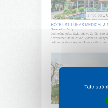
1 noc od
1 
HOTEL ST. LUKAS MEDICAL & 
Świeradów Zdrój
Jedinečné místo Świeradówa Zdróje, kde st
nezapomenutelné chvíle. Vytříbená kuchyn
jedinečná atmosféra tohoto místa Vám umož
Tato strán
1 noc od
1 