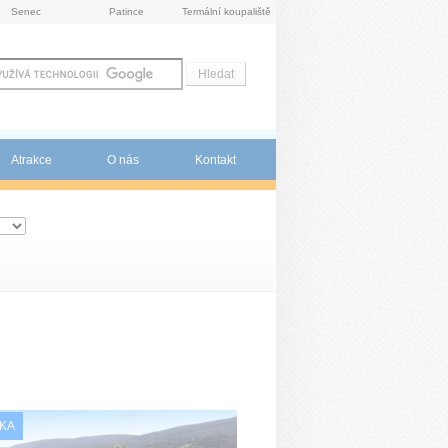
Senec
Patince
Termální koupaliště
Atrakce
O nás
Kontakt
KA