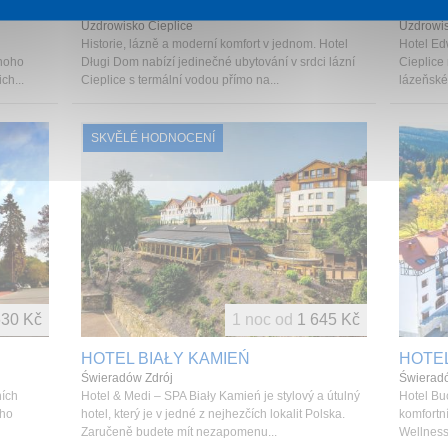
HOTEL DŁUGI DOM
HOTE
Uzdrowisko Cieplice
Uzdrowis
Historie, lázně a moderní komfort v jednom. Hotel
Hotel Ed
mnoho
Długi Dom nabízí jedinečné ubytování v srdci lázní
Cieplice
ch...
Cieplice s termální vodou přímo na...
lázeňské
SKVĚLÉ HODNOCENÍ
630 Kč
1 noc od
1 645 Kč
HOTEL BIAŁY KAMIEŃ
HOTEL
Świeradów Zdrój
Świerad
ních
Hotel & Medi – SPA Biały Kamień je stylový a útulný
Hotel Bu
ího
hotel, který je v jedné z nejhezčích lokalit Polska.
komfortn
Zaručeně budete mít nezapomenu...
Wellness 