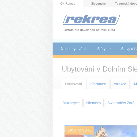
Panel pro správu cookies
CK Rekrea
Slovensko
Tuzemská dovo
Jistota pro dovolenou od roku 1963
Najít ubytování
Státy
Slevy a L
Ubytování v Dolním Sl
Ubytování
Informace
Atrakce
M
Jakuszyce
Niemcza
Świeradów Zdrój
LAST MINUTE