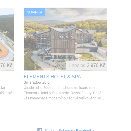
NOVINKA
770 Kč
1 noc od
2 970 Kč
ELEMENTS HOTEL & SPA
Świeradów Zdrój
lské
Utečte od každodenního shonu do luxusního
 běžecké
Elements Hotel & Spa v srdci Jizerské hory. Čeká
vás kombinace moderního pětihvězdičkového ko...
Sledujte Rekreu na Facebooku