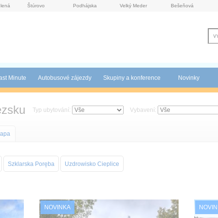
lená
Štúrovo
Podhájska
Velký Meder
Bešeňová
ast Minute
Autobusové zájezdy
Skupiny a konference
Novinky
ezsku
Typ ubytování:
Vybavení:
apa
Szklarska Poręba
Uzdrowisko Cieplice
NOVINKA
NOVIN