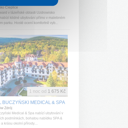
L EDWARD
ko Cieplice
ward v lázeňské oblasti Uzdrowisko
 nabízí klidné ubytování přímo v malebném
m parku. Hosté ocení komfortně vyb...
1 noc od
1 675 Kč
 BUCZYŃSKI MEDICAL & SPA
ów Zdrój
czyński Medical & Spa nabízí ubytování v
ích podmínkách, bohatou nabídku SPA &
a krásu okolní přírody....