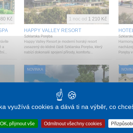
080 Kč
1 noc od
1 210 Kč
SPA
HAPPY VALLEY RESORT
HOTE
Szklarska Poręba
Szklarsk
rávíte
Happy Valley Resort je moderní horský resort
Harmony 
ě a
zasazený do klidné části Szklarska Poręba, který
nacházej
ní...
nabízí dokonalé spojení přírody, komfortu...
Poręby v 
NOVINKA
NOVIN
ka využívá cookies a dává ti na výběr, co chce
395 Kč
OK, přijmout vše
Odmítnout všechny cookies
1 noc od
1 430 Kč
Přizpůsobi