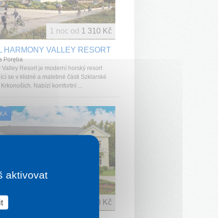
1 noc od
1 310 Kč
L HARMONY VALLEY RESORT
a Poręba
Valley Resort je moderní horský resort
ící se v klidné a malebné části Szklarské
Krkonoších. Nabízí komfortní ...
KA
š aktivovat
t
1 noc od
1 430 Kč