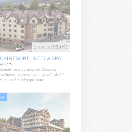
1 noc od
990 Kč
CKI RESORT HOTEL & SPA
ów Zdrój
okonalý restart v srdci hor. Čeká vás
 wellness s bazény, saunový svět, skvělé
wling. Ideální oáza pro aktiv...
KA