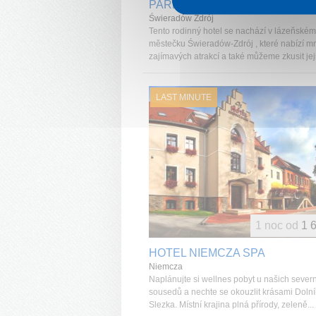
PARK HOTEL KUR & SPA
Świeradów Zdrój
Tento rodinný hotel se nachází v lázeňském
městečku Świeradów-Zdrój , které nabízí 
zajímavých atrakcí a také můžeme zkusit jeji
LAST MINUTE
1 noc od
1 
HOTEL NIEMCZA SPA
Niemcza
Naplánujte si wellnes pobyt u našich sever
sousedů a nechte se okouzlit krásami Doln
Slezka. Místní krajina plná přírody, zeleně...