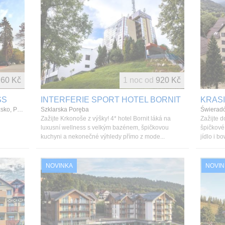
260 Kč
1 noc od
920 Kč
SS
INTERFERIE SPORT HOTEL BORNIT
KRASI
HOTEL NIEMCZA SPA, Niemcza, Dolní Slezsko, Polsko
Szklarska Poręba
Świerad
Zažijte Krkonoše z výšky! 4* hotel Bornit láká na
Zažijte d
luxusní wellness s velkým bazénem, špičkovou
špičkové
kuchyni a nekonečné výhledy přímo z mode...
jídlo i bo
NOVINKA
NOVIN