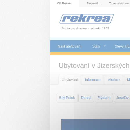
Panel pro správu cookies
CK Rekrea
Slovensko
Tuzemská dovo
Jistota pro dovolenou od roku 1963
Najít ubytování
Státy
Slevy a L
Ubytování v Jizerských
Ubytování
Informace
Atrakce
M
Bílý Potok
Desná
Frýdlant
Josefův 