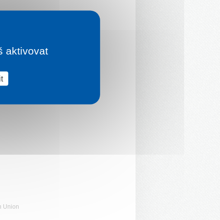
š aktivovat
t
n Union