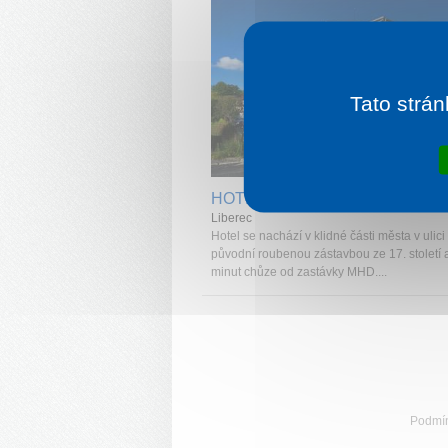
Tato strán
1 noc od
6
HOTEL PYTLOUN TRAVEL
Liberec
Hotel se nachází v klidné části města v ulici
původní roubenou zástavbou ze 17. století a
minut chůze od zastávky MHD....
Podmí