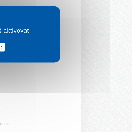
š aktivovat
t
n Union