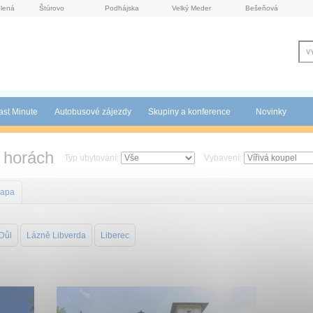
lená
Štúrovo
Podhájska
Velký Meder
Bešeňová
ast Minute
Autobusové zájezdy
Skupiny a konference
Novinky
 horách
Typ ubytování:
Vybavení:
apa
Důl
Lázně Libverda
Liberec