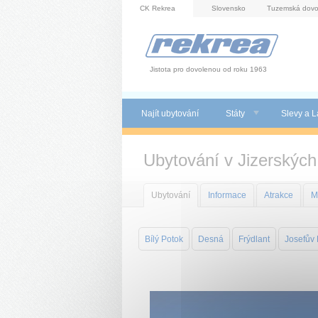
Panel pro správu cookies
CK Rekrea
Slovensko
Tuzemská dovo
Jistota pro dovolenou od roku 1963
Najít ubytování
Státy
Slevy a L
Ubytování v Jizerských
Ubytování
Informace
Atrakce
M
Bílý Potok
Desná
Frýdlant
Josefův 