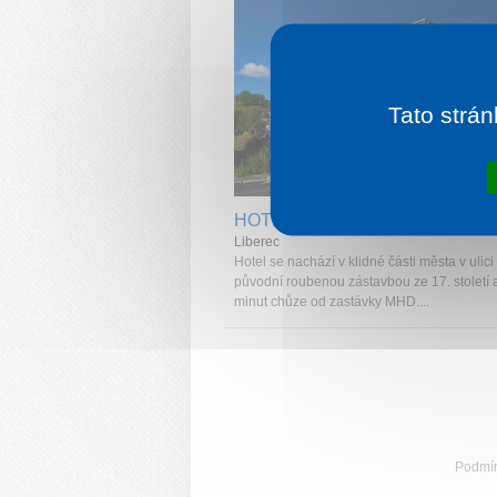
Tato strán
1 noc od
6
HOTEL PYTLOUN TRAVEL
Liberec
Hotel se nachází v klidné části města v ulici
původní roubenou zástavbou ze 17. století a
minut chůze od zastávky MHD....
Podmí