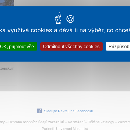
ka využívá cookies a dává ti na výběr, co chce
605 Kč
OK, přijmout vše
Odmítnout všechny cookies
Přizpůsobi
lázeňským
.
Sledujte Rekreu na Facebooku
nky
–
Ochrana osobních údajů zákazníků
–
Ke stažení
–
Tištěné katalogy
–
Wester
Partneři
:
Ubytování Makarská