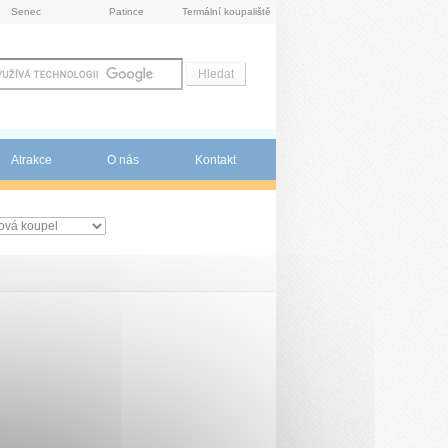
Senec
Patince
Termální koupaliště
Atrakce
O nás
Kontakt