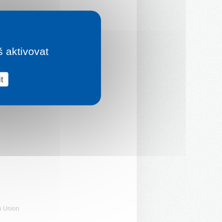
š aktivovat
t
n Union