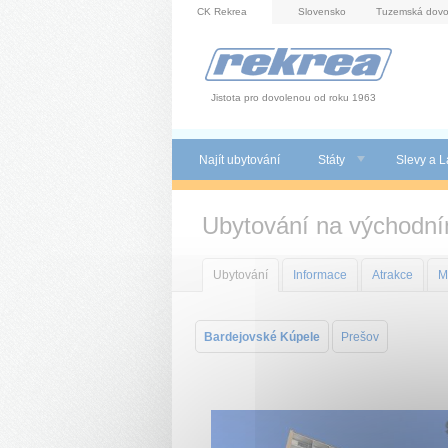
Panel pro správu cookies
CK Rekrea
Slovensko
Tuzemská dovo
Jistota pro dovolenou od roku 1963
Najít ubytování
Státy
Slevy a L
Ubytování na východn
Ubytování
Informace
Atrakce
M
Bardejovské Kúpele
Prešov