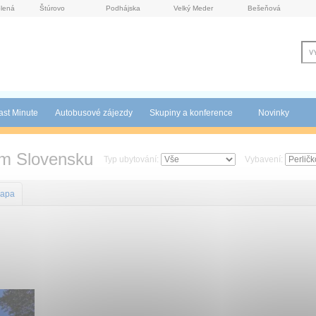
lená
Štúrovo
Podhájska
Velký Meder
Bešeňová
ast Minute
Autobusové zájezdy
Skupiny a konference
Novinky
ím Slovensku
Typ ubytování:
Vybavení:
apa