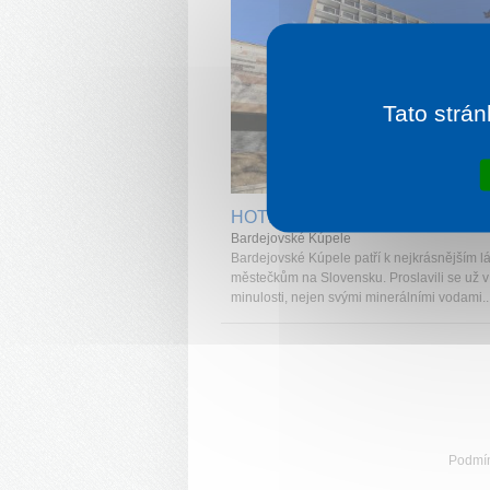
Tato strán
1 noc od
2 
HOTEL ALEXANDER
Bardejovské Kúpele
Bardejovské Kúpele patří k nejkrásnějším 
městečkům na Slovensku. Proslavili se už v
minulosti, nejen svými minerálními vodami..
Podmí