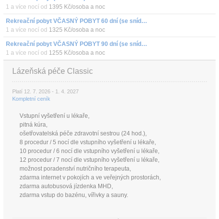
1 a více nocí od
1395 Kč/osoba a noc
Rekreační pobyt VČASNÝ POBYT 60 dní (se snídaní)
1 a více nocí od
1325 Kč/osoba a noc
Rekreační pobyt VČASNÝ POBYT 90 dní (se snídaní)
1 a více nocí od
1255 Kč/osoba a noc
Lázeňská péče Classic
Platí 12. 7. 2026 - 1. 4. 2027
Kompletní ceník
Vstupní vyšetření u lékaře,
pitná kúra,
ošetřovatelská péče zdravotní sestrou (24 hod.),
8 procedur / 5 nocí dle vstupního vyšetření u lékaře,
10 procedur / 6 nocí dle vstupního vyšetření u lékaře,
12 procedur / 7 nocí dle vstupního vyšetření u lékaře,
možnost poradenství nutričního terapeuta,
zdarma internet v pokojích a ve veřejných prostorách,
zdarma autobusová jízdenka MHD,
zdarma vstup do bazénu, vířivky a sauny.