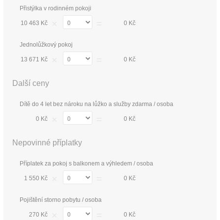
Přistýlka v rodinném pokoji
×
=
10 463 Kč
0 Kč
Jednolůžkový pokoj
×
=
13 671 Kč
0 Kč
Další ceny
Dítě do 4 let bez nároku na lůžko a služby zdarma / osoba
×
=
0 Kč
0 Kč
Nepovinné příplatky
Příplatek za pokoj s balkonem a výhledem / osoba
×
=
1 550 Kč
0 Kč
Pojištění storno pobytu / osoba
×
=
270 Kč
0 Kč