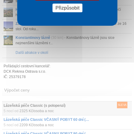
středisko K...
Přizpůsobit
Hrad Loket
(10 km)
- Na skalnatém vrchu, nad řekou Ohří, se tyčí
hrad a kolem něho...
Zámek Kynžvart
(31 km)
- Zámek Kynžvart stojí na místě tvrze ze 16
stol. Od roku...
Konstantinovy lázně
(30 km)
- Konstantinovy lázně jsou sice
nejmenšími lázněmi r...
Další atrakce v okolí
Pořádající cestovní kancelář:
DCK Rekrea Ostrava s.r.o.
IČ: 25379178
Výpočet ceny
Lázeňská péče Classic (s polopenzí)
SLEVA
5 nocí od
2325 Kč/osoba a noc
Lázeňská péče Classic VČASNÝ POBYT 60 dní (s polopenzí)
5 nocí od
2209 Kč/osoba a noc
Lázeňská péče Classic VČASNY POBYT 90 dní (s polopenzí)