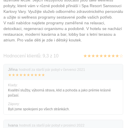
lázeňské léčbě. Jejich nezbytnou součástí jsou také wellness
pobyty, které vám v různé podobě přináší i Spa Resort Sanssouci
Karlovy Vary. Využijte služeb odborného zdravotnického personálu
a užijte si wellness programy sestavené podle vašich potřeb.
V naší nabídce najdete programy zaměřené na relaxaci,
detoxikaci, regeneraci organismu a podobně. V hotelu se nachází
restaurace, moderní kavárna a bar, lobby bar s letní terasou a
atrium. Pro vaše děti je zde i dětský koutek.
Hodnocení klientů: 9,3 z 10
★★★★★★★★★☆
Jiřina
hodnotí za starší pár pobyt v červenci 2021
★★★★★★★★★★
Klady:
Kvalitní služby, výborná strava, klid a pohoda a jako prémie krásné
počasí.
Zápory:
Byli jsme spokojeni po všech stránkách.
Ivana
hodnotí za starší pár pobyt v prosinci 2022