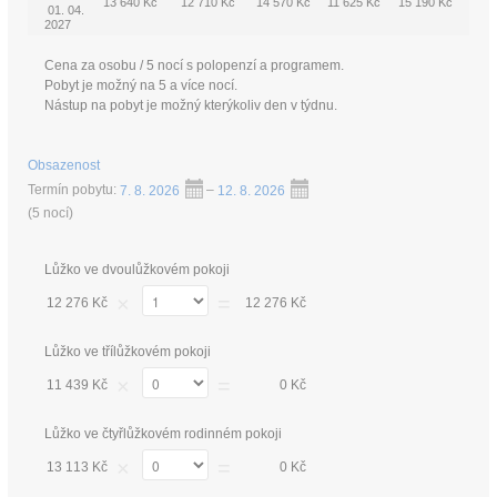
13 640 Kč
12 710 Kč
14 570 Kč
11 625 Kč
15 190 Kč
01. 04.
2027
Cena za osobu / 5 nocí s polopenzí a programem.
Pobyt je možný na 5 a více nocí.
Nástup na pobyt je možný kterýkoliv den v týdnu.
Obsazenost
Termín pobytu:
7. 8. 2026
–
12. 8. 2026
(
5 nocí
)
Lůžko ve dvoulůžkovém pokoji
×
=
12 276 Kč
12 276 Kč
Lůžko ve třílůžkovém pokoji
×
=
11 439 Kč
0 Kč
Lůžko ve čtyřlůžkovém rodinném pokoji
×
=
13 113 Kč
0 Kč