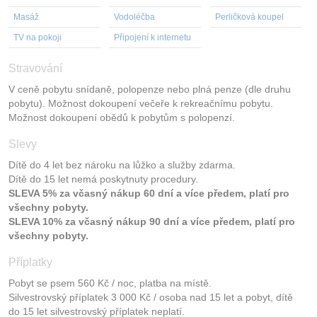
Masáž
Vodoléčba
Perličková koupel
TV na pokoji
Připojení k internetu
Stravování
V ceně pobytu snídaně, polopenze nebo plná penze (dle druhu
pobytu). Možnost dokoupení večeře k rekreačnímu pobytu.
Možnost dokoupení obědů k pobytům s polopenzí.
Slevy
Dítě do 4 let bez nároku na lůžko a služby zdarma.
Dítě do 15 let nemá poskytnuty procedury.
SLEVA 5% za včasný nákup 60 dní a více předem, platí pro
všechny pobyty.
SLEVA 10% za včasný nákup 90 dní a více předem, platí pro
všechny pobyty.
Příplatky
Pobyt se psem 560 Kč / noc, platba na místě.
Silvestrovský příplatek 3 000 Kč / osoba nad 15 let a pobyt, dítě
do 15 let silvestrovský příplatek neplatí.