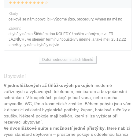
★★★★★★★★★☆
Klady:
celkově se nám pobyt líbil- výborné jídlo, procedury, výhled na město
Zápory:
chyběly nám o Štědrém dnu KOLEDY / našim známým je ve FR.
LÁZNÍCH / ve stejném termínu / pouštěly v jídelně, a také měli 25.12.22
tanečky- ty nám chyběly nejvíc
Další hodnocení našich klientů
Ubytování
V jednolůžkových až třílůžkových pokojích
moderně
zařízených a vybavených telefonem, minibarem a bezpečnostní
schránkou. V koupelnách pokojů je buď vana, nebo sprcha,
umyvadlo, WC, fén a kosmetické zrcátko. Během pobytu jsou vám
k dispozici základní hygienické potřeby, župan, hotelové ručníky a
osušky. Některé pokoje mají balkón, který si lze vyžádat při
rezervaci ubytování.
Ve dvoulůžkové suite s možností jedné přistýlky
, které nabízí
vyšší standard ubytování – prostorné pokoje s oddělenou ložnicí