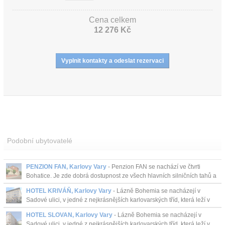
Cena celkem
12 276 Kč
Podobní ubytovatelé
PENZION FAN, Karlovy Vary
- Penzion FAN se nachází ve čtvrti
Bohatice. Je zde dobrá dostupnost ze všech hlavních silničních tahů a
dosažitelnost centra i lázeňské ...
HOTEL KRIVÁŇ, Karlovy Vary
- Lázně Bohemia se nacházejí v
Sadové ulici, v jedné z nejkrásnějších karlovarských tříd, která leží v
těsné blízkosti světoznámých kolon...
HOTEL SLOVAN, Karlovy Vary
- Lázně Bohemia se nacházejí v
Sadové ulici, v jedné z nejkrásnějších karlovarských tříd, která leží v