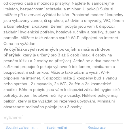
od obývací části s možností přistýlky. Najdete tu samozřejmě
i telefon, bezpečnostní schránku a minibar. U pokojů Suite si
můžete při rezervaci vyžádat balkón. Prostorné moderní koupelny
jsou vybaveny vanou, či sprchou, až dvěma umyvadly, WC, fénem
a kosmetickým zrcátkem. Během pobytu jsou vám k dispozici
základní hygienické potřeby, hotelové ručníky a osušky, župan a
pantofle. Můžete také zdarma využít Wi-Fi připojení na internet.
Cena na vyžádání.
Ve čtyřlůžkových rodinných pokojích s možností dvou
přistýlek
, který je určený pro 3 až 6 osob (max. 4 osoby na
pevném lůžku a 2 osoby na přistýlce). Jedná se o dva moderně
zařízené propojené pokoje vybavené telefonem, minibarem a
bezpečnostní schránkou. Můžete také zdarma využít Wi-Fi
připojení na internet. K dispozici máte 2 koupelny buď s vanou
nebo sprchou, 2 umyvadla, 2× WC, 2× fén a 2× kosmetické
zrcátko. Během pobytu jsou vám k dispozici základní hygienické
potřeby, župan, hotelové ručníky a osušky. Některé pokoje mají
balkón, který si lze vyžádat při rezervaci ubytování. Minimální
obsazenost rodinného pokoje jsou 3 osoby.
Vybavení
Sociální zařízení na pokoji
Bazén vnitřní
Restaurace