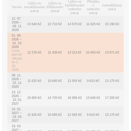
Lůžko ve
Přistýlka
Lůžko ve
Lůžko ve
čtyřlůžkovém
v
Jednolůžkový
Termín
dvoulůžkovém
třílůžkovém
rodinném
rodinném
pokoj
pokoji
pokoji
pokoji
pokoji
12. 07.
2026 –
13 640 Kč
12 710 Kč
14 570 Kč
11 625 Kč
15 190 Kč
08. 11.
2026
01. 08.
2026 –
01. 10.
2026
Cena
12 276 Kč
11 439 Kč
13 113 Kč
10 463 Kč
13 671 Kč
platí při
nákupu
do 1.
10.
2026.
08. 11.
2026 –
11 625 Kč
10 695 Kč
12 555 Kč
9 610 Kč
13 175 Kč
23. 12.
2026
23. 12.
2026 –
15 655 Kč
14 725 Kč
16 585 Kč
13 640 Kč
17 205 Kč
10. 01.
2027
10. 01.
2027 –
11 625 Kč
10 695 Kč
12 555 Kč
9 610 Kč
13 175 Kč
19. 03.
2027
19. 03.
2027 –