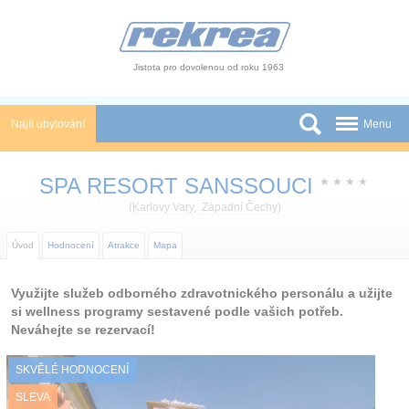
Panel pro správu cookies
Jistota pro dovolenou od roku 1963
Najít ubytování
Menu
Státy
SPA RESORT SANSSOUCI
★
★
★
★
Slevy a Last Minute
(
Karlovy Vary
,
Západní Čechy
)
Autobusové zájezdy
Úvod
Hodnocení
Atrakce
Mapa
Skupiny a konference
Využijte služeb odborného zdravotnického personálu a užijte
si wellness programy sestavené podle vašich potřeb.
Novinky
Neváhejte se rezervací!
Atrakce
SKVĚLÉ HODNOCENÍ
O nás
SLEVA