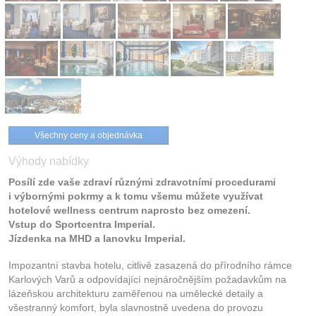
Všechny ceny a objednávka
Výhody nabídky
Posílí zde vaše zdraví různými zdravotními procedurami
i výbornými pokrmy a k tomu všemu můžete využívat
hotelové wellness centrum naprosto bez omezení.
Vstup do Sportcentra Imperial.
Jízdenka na MHD a lanovku Imperial.
Impozantní stavba hotelu, citlivě zasazená do přírodního rámce
Karlových Varů a odpovídající nejnáročnějším požadavkům na
lázeňskou architekturu zaměřenou na umělecké detaily a
všestranný komfort, byla slavnostně uvedena do provozu