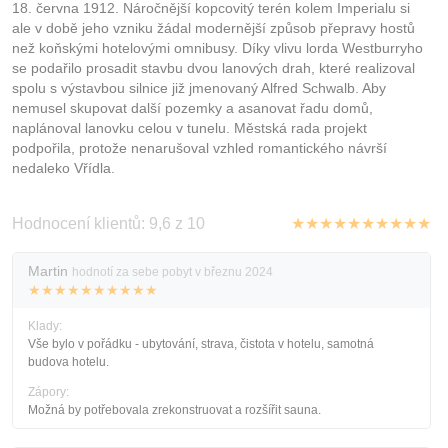
18. června 1912. Náročnější kopcovitý terén kolem Imperialu si
ale v době jeho vzniku žádal modernější způsob přepravy hostů
než koňskými hotelovými omnibusy. Díky vlivu lorda Westburryho
se podařilo prosadit stavbu dvou lanových drah, které realizoval
spolu s výstavbou silnice již jmenovaný Alfred Schwalb. Aby
nemusel skupovat další pozemky a asanovat řadu domů,
naplánoval lanovku celou v tunelu. Městská rada projekt
podpořila, protože nenarušoval vzhled romantického návrší
nedaleko Vřídla.
Hodnocení klientů: 9,6 z 10
★★★★★★★★★★
Martin
hodnotí za sebe pobyt v březnu 2024
★★★★★★★★★★
Klady:
Vše bylo v pořádku - ubytování, strava, čistota v hotelu, samotná
budova hotelu.
Zápory:
Možná by potřebovala zrekonstruovat a rozšířit sauna.