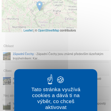
Leaflet
|
©
OpenStreetMap
contributors
Oblast
Západní Čechy
- Západní Čechy jsou známé především lázeňským
trojúhelníkem: Kar...
Obec
Karlovy Vary
- Karlovy Vary jsou město léčivých pramenů, bohaté
historie, překrásn...
Tato stránka využívá
cookies a dává ti na
Nej atrakce v okolí
výběr, co chceš
Vrchol Plešivec
(16 km)
- Plešivec (1028 m n. m.) je výrazný kupovitý
aktivovat
vrchol leží...