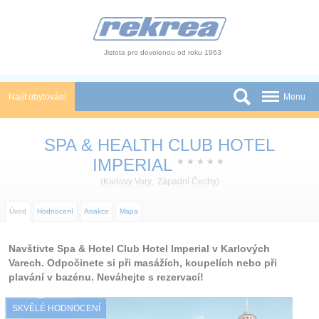
Panel pro správu cookies
Jistota pro dovolenou od roku 1963
Najít ubytování
Menu
Státy
SPA & HEALTH CLUB HOTEL
Slevy a Last Minute
IMPERIAL
★
★
★
★
★
(
Karlovy Vary
,
Západní Čechy
)
Autobusové zájezdy
Úvod
Hodnocení
Atrakce
Mapa
Skupiny a konference
Novinky
Navštivte Spa & Hotel Club Hotel Imperial v Karlových
Varech. Odpočinete si při masážích, koupelích nebo při
Atrakce
plavání v bazénu. Neváhejte s rezervací!
O nás
SKVĚLÉ HODNOCENÍ