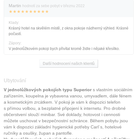
Martin
hodnotí za sebe pobyt v březnu 2022
★★★★★★★★★★
Klady:
Krásný hotel na skvělém místě, z okna pokoje nádherný výhled. Krásné
počastí.
Zápory:
V jednolůžkovém pokoji bych přivítal kromě židle i nějaké křesílko.
Další hodnocení našich klientů
Ubytování
V jednolůžkových pokojích typu Superior
s vlastním sociálním
zařízením, koupelna je vybavena vanou, umyvadlem, dále fénem
a kosmetickým zrcátkem. V pokoji je vám k dispozici telefon
s přímou volbou, a bezplatné připojení k internetu. Pro drobné
občerstvení slouží minibar. Své doklady, hotovost i cennosti
můžete uschovat v bezpečnostní schránce. Během pobytu jsou
vám k dispozici základní hygienické potřeby Carl´s, hotelové
ručníky a osušky, župan a pantofle.