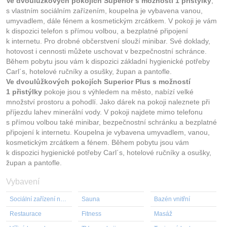
Ve dvoulůžkových pokojích Superior s možností 1 přistýlky
,
s vlastním sociálním zařízením, koupelna je vybavena vanou,
umyvadlem, dále fénem a kosmetickým zrcátkem. V pokoji je vám
k dispozici telefon s přímou volbou, a bezplatné připojení
k internetu. Pro drobné občerstvení slouží minibar. Své doklady,
hotovost i cennosti můžete uschovat v bezpečnostní schránce.
Během pobytu jsou vám k dispozici základní hygienické potřeby
Carl´s, hotelové ručníky a osušky, župan a pantofle.
Ve dvoulůžkových pokojích Superior Plus s možností
1 přistýlky
pokoje jsou s výhledem na město, nabízí velké
množství prostoru a pohodlí. Jako dárek na pokoji naleznete při
příjezdu lahev minerální vody. V pokoji najdete mimo telefonu
s přímou volbou také minibar, bezpečnostní schránku a bezplatné
připojení k internetu. Koupelna je vybavena umyvadlem, vanou,
kosmetickým zrcátkem a fénem. Během pobytu jsou vám
k dispozici hygienické potřeby Carl´s, hotelové ručníky a osušky,
župan a pantofle.
Vybavení
Sociální zařízení na pokoji
Sauna
Bazén vnitřní
Restaurace
Fitness
Masáž