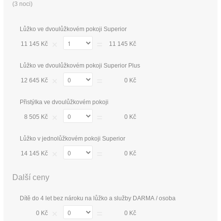
(
3 noci
)
Lůžko ve dvoulůžkovém pokoji Superior
×
=
11 145 Kč
11 145 Kč
Lůžko ve dvoulůžkovém pokoji Superior Plus
×
=
12 645 Kč
0 Kč
Přistýlka ve dvoulůžkovém pokoji
×
=
8 505 Kč
0 Kč
Lůžko v jednolůžkovém pokoji Superior
×
=
14 145 Kč
0 Kč
Další ceny
Dítě do 4 let bez nároku na lůžko a služby DARMA / osoba
×
=
0 Kč
0 Kč