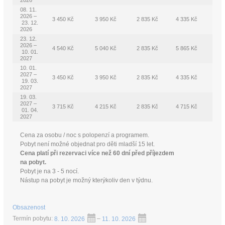
2026
08. 11.
2026 –
3 450 Kč
3 950 Kč
2 835 Kč
4 335 Kč
23. 12.
2026
23. 12.
2026 –
4 540 Kč
5 040 Kč
2 835 Kč
5 865 Kč
10. 01.
2027
10. 01.
2027 –
3 450 Kč
3 950 Kč
2 835 Kč
4 335 Kč
19. 03.
2027
19. 03.
2027 –
3 715 Kč
4 215 Kč
2 835 Kč
4 715 Kč
01. 04.
2027
Cena za osobu / noc s polopenzí a programem.
Pobyt není možné objednat pro děti mladší 15 let.
Cena platí při rezervaci více než 60 dní před příjezdem
na pobyt.
Pobyt je na 3 - 5 nocí.
Nástup na pobyt je možný kterýkoliv den v týdnu.
Obsazenost
Termín pobytu:
8. 10. 2026
–
11. 10. 2026