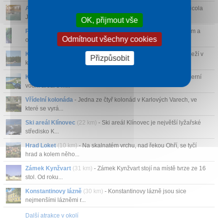
Aquacentrum Agricola Jáchymov
(16 km)
- Aquacentrum Agricola
Jáchymov je bazénový...
OK, přijmout vše
Pozemní lanová dráha Diana
- Lanová dráha Diana je tradičním a
Odmítnout všechny cookies
oblíbeným doprav...
Koupaliště Lido Mariánské Lázně
(34 km)
- Koupaliště „Lido“ leží v
Přizpůsobit
krásné př...
Koupaliště Michal Sokolov
(16 km)
- Koupaliště Michal je moderní
vodní areál s m...
Vřídelní kolonáda
- Jedna ze čtyř kolonád v Karlových Varech, ve
které se vyrá...
Ski areál Klínovec
(22 km)
- Ski areál Klínovec je největší lyžařské
středisko K...
Hrad Loket
(10 km)
- Na skalnatém vrchu, nad řekou Ohří, se tyčí
hrad a kolem něho...
Zámek Kynžvart
(31 km)
- Zámek Kynžvart stojí na místě tvrze ze 16
stol. Od roku...
Konstantinovy lázně
(30 km)
- Konstantinovy lázně jsou sice
nejmenšími lázněmi r...
Další atrakce v okolí