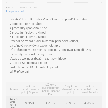
Platí 12. 7. 2026 - 1. 4. 2027
Kompletní ceník
Lékařská konzultace (lékař je přítomen od pondělí do pátku
v dopoledních hodinách).
4 procedury / pobyt na 3 noci
5 procedur / pobyt na 4 noci
6 procedur / pobyt na 5 noci
Procedury: masáž hlavy, minerální přísadová koupel,
parafínové rukavičky a oxygenoterapie.
Při delším pobytu se mohou procedury opakovat. Den příjezdu
a den odjedu není léčebným dnem.
Vstup do wellness (bazén, sauna, whirlpool).
Vstup do Sportcentra Imperial.
Jízdenka na MHD a lanovku Imperial.
Wi-Fi připojení.
Lůžko ve
Lůžko ve
Přistýlka ve
Lůžko v
dvoulůžkovém
Termín
dvoulůžkovém
dvoulůžkovém
jednolůžkovém
pokoji Superior
pokoji Superior
pokoji
pokoji Superior
Plus
12. 07.
2026 –
3 715 Kč
4 215 Kč
2 835 Kč
4 715 Kč
08. 11.