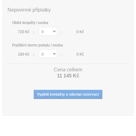
Nepovinné příplatky
Oběd dospělý / osoba
×
=
720 Kč
0 Kč
Pojištění storno pobytu / osoba
×
=
180 Kč
0 Kč
Cena celkem
11 145 Kč