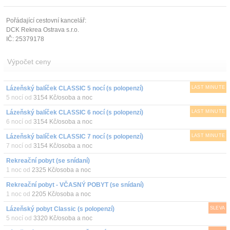
Pořádající cestovní kancelář:
DCK Rekrea Ostrava s.r.o.
IČ: 25379178
Výpočet ceny
Lázeňský balíček CLASSIC 5 nocí (s polopenzí)
LAST MINUTE
5 nocí od
3154 Kč/osoba a noc
Lázeňský balíček CLASSIC 6 nocí (s polopenzí)
LAST MINUTE
6 nocí od
3154 Kč/osoba a noc
Lázeňský balíček CLASSIC 7 nocí (s polopenzí)
LAST MINUTE
7 nocí od
3154 Kč/osoba a noc
Rekreační pobyt (se snídaní)
1 noc od
2325 Kč/osoba a noc
Rekreační pobyt - VČASNÝ POBYT (se snídaní)
1 noc od
2205 Kč/osoba a noc
Lázeňský pobyt Classic (s polopenzí)
SLEVA
5 nocí od
3320 Kč/osoba a noc