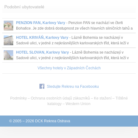
Podobní ubytovatelé
PENZION FAN, Karlovy Vary
- Penzion FAN se nachází ve čtvrti
Bohatice. Je zde dobrá dostupnost ze všech hlavních silničních tahů a
dosažitelnost centra i lázeňské ...
HOTEL KRIVÁŇ, Karlovy Vary
- Lázně Bohemia se nacházejí v
Sadové ulici, v jedné z nejkrásnějších karlovarských tříd, která leží v
těsné blízkosti světoznámých kolon...
HOTEL SLOVAN, Karlovy Vary
- Lázně Bohemia se nacházejí v
Sadové ulici, v jedné z nejkrásnějších karlovarských tříd, která leží v
těsné blízkosti světoznámých kolon...
Všechny hotely v Západních Čechách
Sledujte Rekreu na Facebooku
Podmínky
–
Ochrana osobních údajů zákazníků
–
Ke stažení
–
Tištěné
katalogy
–
Western Union
© 2005 – 2026 DCK Rekrea Ostrava