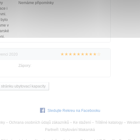
ry
Nemáme připomínky
ace i
vni.
 bylo
jsme v
arské
ni.
★★★★★★★★★☆
rvenci 2020
Zápory:
 stránku ubytovací kapacity
Sledujte Rekreu na Facebooku
nky
–
Ochrana osobních údajů zákazníků
–
Ke stažení
–
Tištěné katalogy
–
Wester
Partneři
:
Ubytování Makarská