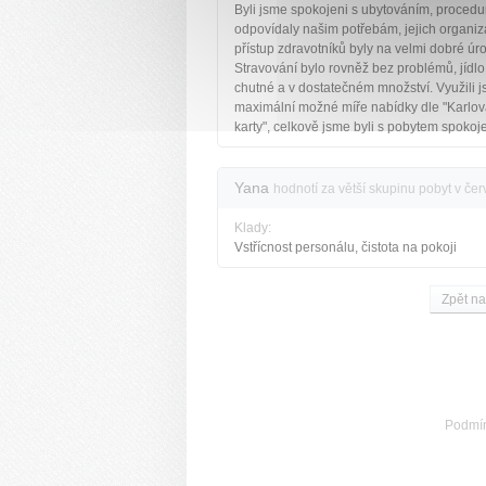
Byli jsme spokojeni s ubytováním, procedu
odpovídaly našim potřebám, jejich organiz
přístup zdravotníků byly na velmi dobré úro
Stravování bylo rovněž bez problémů, jídlo
chutné a v dostatečném množství. Využili 
maximální možné míře nabídky dle "Karlov
karty", celkově jsme byli s pobytem spokoje
Yana
hodnotí za větší skupinu pobyt v če
Klady:
Vstřícnost personálu, čistota na pokoji
Zpět na
Podmí