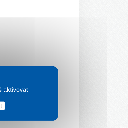
š aktivovat
t