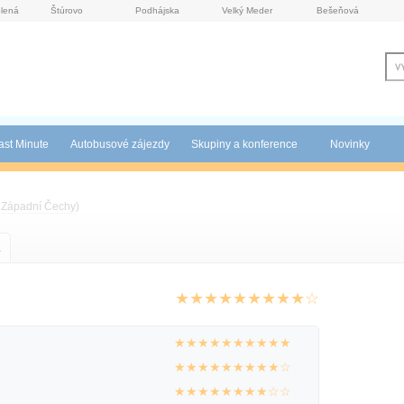
lená
Štúrovo
Podhájska
Velký Meder
Bešeňová
ast Minute
Autobusové zájezdy
Skupiny a konference
Novinky
,
Západní Čechy
)
a
★★★★★★★★★☆
★★★★★★★★★★
★★★★★★★★★☆
★★★★★★★★☆☆