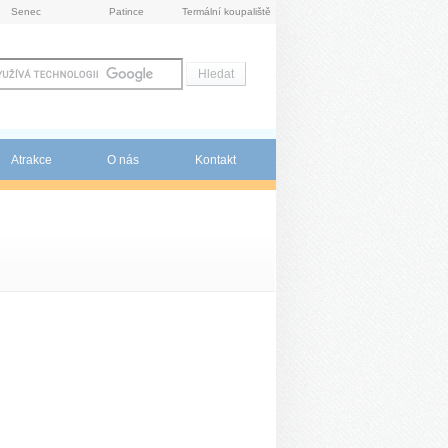
Senec
Patince
Termální koupaliště
Atrakce
O nás
Kontakt