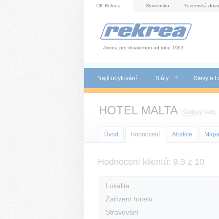
Panel pro správu cookies
CK Rekrea
Slovensko
Tuzemská dovo
Jistota pro dovolenou od roku 1963
Najít ubytování
Státy
Slevy a L
HOTEL MALTA
(
Karlovy Vary
Úvod
Hodnocení
Atrakce
Map
Hodnocení klientů: 9,3 z 10
Lokalita
Zařízení hotelu
Stravování