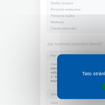
Služby recepce
Personál restaurace
Pokojová služba
Wellness
Čistota ubytování
Jak hodnotili jednotliví klienti?
Petr
hodnotí za sebe pobyt v květnu 2023
Klady:
pokoj s výhledem na lázně, vynikající strav
Tato strán
vstřícný přístup veškerého personálu: hod
1*. Byl to nádherný dárek od rodiny k mým
tinám.
Jiřina
hodnotí za starší pár pobyt v srpnu
Klady: