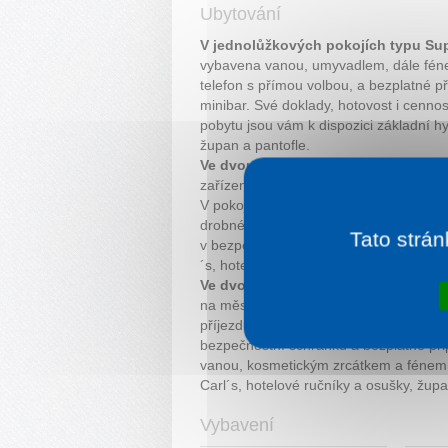
Ubytování
V jednolůžkových pokojích typu Sup
vybavena vanou, umyvadlem, dále féne
telefon s přímou volbou, a bezplatné př
minibar. Své doklady, hotovost i cenn
pobytu jsou vám k dispozici základní hy
župan a pantofle.
Ve dvoulůžkových pokojích Superior
zařízením, koupelna je vybavena vano
V pokoji je vám k dispozici telefon s př
drobné občerstvení slouží minibar. Své
Tato strán
v bezpečnostní schránce. Během pobytu
´s, hotelové ručníky a osušky, župan a 
Ve dvoulůžkových pokojích Superior 
na město, nabízí velké množství prosto
příjezdu lahev minerální vody. V pokoj
bezpečnostní schránku a bezplatné při
vanou, kosmetickým zrcátkem a fénem.
Carl´s, hotelové ručníky a osušky, župa
Vybavení