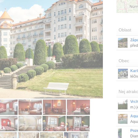
Oblast
Záp
před
Obec
Karl
léči
Nej atrakc
Vrch
m.) 
Aqu
Aqua
bazé
Poz
Dian