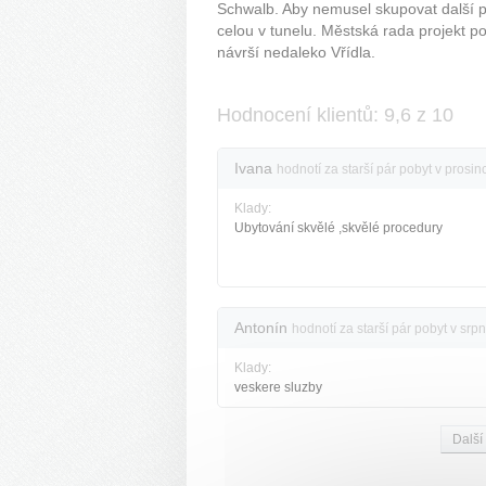
Schwalb. Aby nemusel skupovat další 
celou v tunelu. Městská rada projekt p
návrší nedaleko Vřídla.
Hodnocení klientů: 9,6 z 10
Ivana
hodnotí za starší pár pobyt v prosin
Klady:
Ubytování skvělé ,skvělé procedury
Antonín
hodnotí za starší pár pobyt v sr
Klady:
veskere sluzby
Další