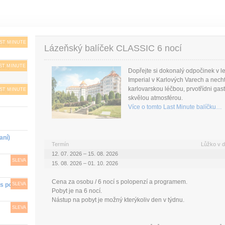
nzí)
ST MINUTE
Lázeňský balíček CLASSIC 6 nocí
nzí)
ST MINUTE
Dopřejte si dokonalý odpočinek v l
Imperial v Karlových Varech a necht
karlovarskou léčbou, prvotřídni ga
nzí)
ST MINUTE
skvělou atmosférou.
Více o tomto Last Minute balíčku…
aní)
Termín
Lůžko v d
12. 07. 2026 – 15. 08. 2026
SLEVA
15. 08. 2026 – 01. 10. 2026
Cena za osobu / 6 nocí s polopenzí a programem.
SLEVA
Lázeňský pobyt Classic - VČASNÝ POBYT (s polopenzí)
Pobyt je na 6 nocí.
Nástup na pobyt je možný kterýkoliv den v týdnu.
SLEVA