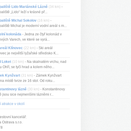
aliště Lido Mariánské Lázně
(34 km)
-
aliště „Lido“ leží v krásné př...
aliště Michal Sokolov
(16 km)
-
aliště Michal je moderní vodní areál s m...
elní kolonáda
- Jedna ze čtyř kolonád v
ových Varech, ve které se vyrá...
areál Klínovec
(22 km)
- Ski areál
ovec je největší lyžařské středisko K...
d Loket
(10 km)
- Na skalnatém vrchu, nad
u Ohří, se tyčí hrad a kolem něho...
ek Kynžvart
(31 km)
- Zámek Kynžvart
 na místě tvrze ze 16 stol. Od roku...
tantinovy lázně
(30 km)
- Konstantinovy
ě jsou sice nejmenšími lázněmi r...
í atrakce v okolí
estovní kancelář:
Ostrava s.r.o.
78