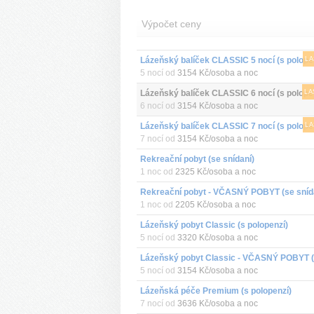
Výpočet ceny
Lázeňský balíček CLASSIC 5 nocí (s polope
LA
5 nocí od
3154 Kč/osoba a noc
Lázeňský balíček CLASSIC 6 nocí (s polope
LA
6 nocí od
3154 Kč/osoba a noc
Lázeňský balíček CLASSIC 7 nocí (s polope
LA
7 nocí od
3154 Kč/osoba a noc
Rekreační pobyt (se snídaní)
1 noc od
2325 Kč/osoba a noc
Rekreační pobyt - VČASNÝ POBYT (se sníd
1 noc od
2205 Kč/osoba a noc
Lázeňský pobyt Classic (s polopenzí)
5 nocí od
3320 Kč/osoba a noc
5 nocí od
3154 Kč/osoba a noc
Lázeňská péče Premium (s polopenzí)
7 nocí od
3636 Kč/osoba a noc