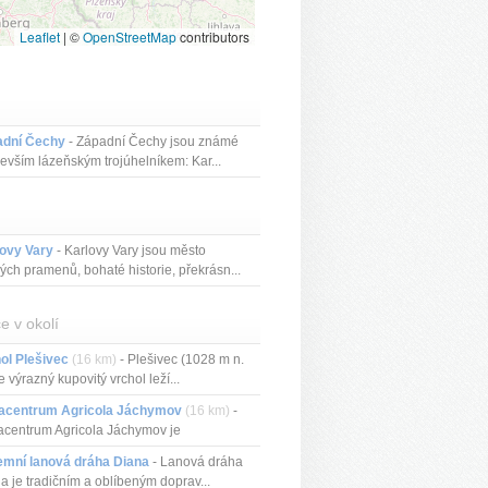
Leaflet
|
©
OpenStreetMap
contributors
adní Čechy
- Západní Čechy jsou známé
evším lázeňským trojúhelníkem: Kar...
ovy Vary
- Karlovy Vary jsou město
vých pramenů, bohaté historie, překrásn...
e v okolí
ol Plešivec
(16 km)
- Plešivec (1028 m n.
je výrazný kupovitý vrchol leží...
acentrum Agricola Jáchymov
(16 km)
-
centrum Agricola Jáchymov je
nový...
emní lanová dráha Diana
- Lanová dráha
a je tradičním a oblíbeným doprav...