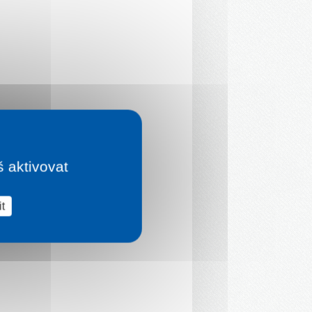
š aktivovat
t