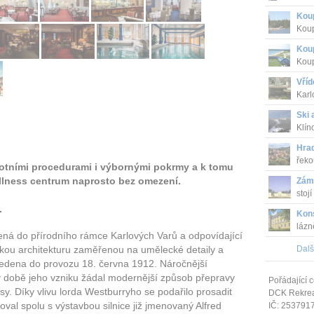
Koup
Koup
Koup
Koup
Vříd
Karl
Ski 
Klín
Hra
řeko
votními procedurami i výbornými pokrmy a k tomu
llness centrum naprosto bez omezení.
Zám
stojí
.
Kons
lázn
zená do přírodního rámce Karlových Varů a odpovídající
Dalš
ou architekturu zaměřenou na umělecké detaily a
vedena do provozu 18. června 1912. Náročnější
 v době jeho vzniku žádal modernější způsob přepravy
Pořádající c
. Díky vlivu lorda Westburryho se podařilo prosadit
DCK Rekrea 
oval spolu s výstavbou silnice již jmenovaný Alfred
IČ: 253791