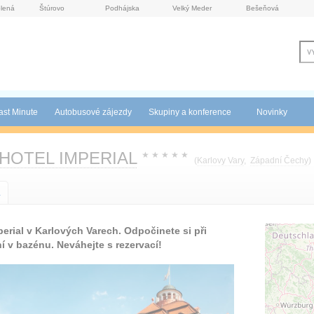
lená
Štúrovo
Podhájska
Velký Meder
Bešeňová
ast Minute
Autobusové zájezdy
Skupiny a konference
Novinky
 HOTEL IMPERIAL
★
★
★
★
★
(
Karlovy Vary
,
Západní Čechy
)
a
erial v Karlových Varech. Odpočinete si při
í v bazénu. Neváhejte s rezervací!