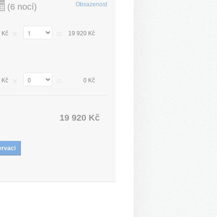
Obsazenost
(
6 nocí
)
×
=
 Kč
19 920 Kč
×
=
 Kč
0 Kč
19 920 Kč